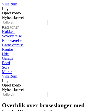
Villa
Rum
Login
Opret konto
Nyhedsbrevet
Kategorier
Køkken
Soveværelse
Badeværelse
Børneværelse
Kontor
Ude
Garage
Bord
Sofa
Murer
Villa
Rum
Login
Opret konto
Nyhedsbrevet
Overblik over bruseslanger med