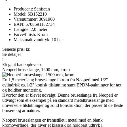
Producent: Saniscan
Model: SB152210
Varenummer: 3091960
EAN: 5708591182734
Længde: 2,0 meter
Farve/finish: Krom
Maksimalt vandtryk: 10 bar
Seneste pris:
kr.
Se detaljer
5
Elegant badeoplevelse
Neoperl bruseslange, 1500 mm, krom
En 1,5 meter lang bruseslange i krom fra Neoperl med 1/2"
cylindrisk og 1/2" konisk tilslutning samt EPDM-pakninger for tæt
og holdbar montering.
Hvorfor den er blevet udvalgt: Denne bruseslange fra Neoperl er
udvalgt som et eksempel på en standard metalbruseslange med
universelle tilslutninger og solid konstruktion, der passer til de fleste
brusere og armaturer.
Neoperl bruseslangen er fremstillet i metal med en blank
kromoverflade, der giver et klassisk og holdbart udtryk i