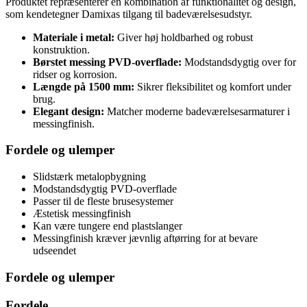
Produktet repræsenterer en kombination af funktionalitet og design,
som kendetegner Damixas tilgang til badeværelsesudstyr.
Materiale i metal:
Giver høj holdbarhed og robust
konstruktion.
Børstet messing PVD-overflade:
Modstandsdygtig over for
ridser og korrosion.
Længde på 1500 mm:
Sikrer fleksibilitet og komfort under
brug.
Elegant design:
Matcher moderne badeværelsesarmaturer i
messingfinish.
Fordele og ulemper
Slidstærk metalopbygning
Modstandsdygtig PVD-overflade
Passer til de fleste brusesystemer
Æstetisk messingfinish
Kan være tungere end plastslanger
Messingfinish kræver jævnlig aftørring for at bevare
udseendet
Fordele og ulemper
Fordele