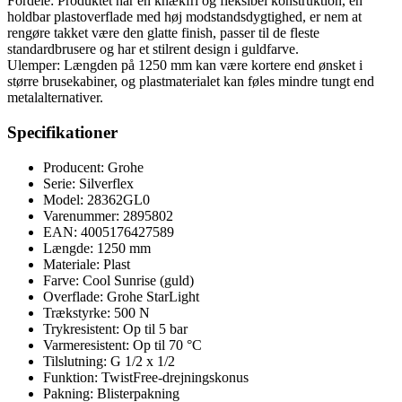
Fordele: Produktet har en knækfri og fleksibel konstruktion, en
holdbar plastoverflade med høj modstandsdygtighed, er nem at
rengøre takket være den glatte finish, passer til de fleste
standardbrusere og har et stilrent design i guldfarve.
Ulemper: Længden på 1250 mm kan være kortere end ønsket i
større brusekabiner, og plastmaterialet kan føles mindre tungt end
metalalternativer.
Specifikationer
Producent: Grohe
Serie: Silverflex
Model: 28362GL0
Varenummer: 2895802
EAN: 4005176427589
Længde: 1250 mm
Materiale: Plast
Farve: Cool Sunrise (guld)
Overflade: Grohe StarLight
Trækstyrke: 500 N
Trykresistent: Op til 5 bar
Varmeresistent: Op til 70 °C
Tilslutning: G 1/2 x 1/2
Funktion: TwistFree-drejningskonus
Pakning: Blisterpakning