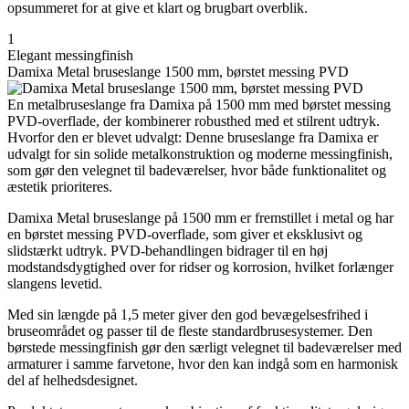
opsummeret for at give et klart og brugbart overblik.
1
Elegant messingfinish
Damixa Metal bruseslange 1500 mm, børstet messing PVD
En metalbruseslange fra Damixa på 1500 mm med børstet messing
PVD-overflade, der kombinerer robusthed med et stilrent udtryk.
Hvorfor den er blevet udvalgt: Denne bruseslange fra Damixa er
udvalgt for sin solide metalkonstruktion og moderne messingfinish,
som gør den velegnet til badeværelser, hvor både funktionalitet og
æstetik prioriteres.
Damixa Metal bruseslange på 1500 mm er fremstillet i metal og har
en børstet messing PVD-overflade, som giver et eksklusivt og
slidstærkt udtryk. PVD-behandlingen bidrager til en høj
modstandsdygtighed over for ridser og korrosion, hvilket forlænger
slangens levetid.
Med sin længde på 1,5 meter giver den god bevægelsesfrihed i
bruseområdet og passer til de fleste standardbrusesystemer. Den
børstede messingfinish gør den særligt velegnet til badeværelser med
armaturer i samme farvetone, hvor den kan indgå som en harmonisk
del af helhedsdesignet.