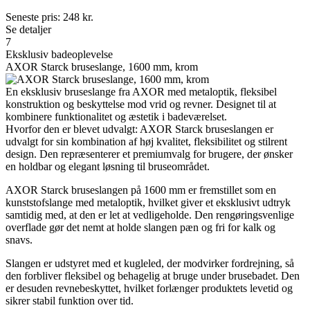
Seneste pris:
248
kr.
Se detaljer
7
Eksklusiv badeoplevelse
AXOR Starck bruseslange, 1600 mm, krom
En eksklusiv bruseslange fra AXOR med metaloptik, fleksibel
konstruktion og beskyttelse mod vrid og revner. Designet til at
kombinere funktionalitet og æstetik i badeværelset.
Hvorfor den er blevet udvalgt: AXOR Starck bruseslangen er
udvalgt for sin kombination af høj kvalitet, fleksibilitet og stilrent
design. Den repræsenterer et premiumvalg for brugere, der ønsker
en holdbar og elegant løsning til bruseområdet.
AXOR Starck bruseslangen på 1600 mm er fremstillet som en
kunststofslange med metaloptik, hvilket giver et eksklusivt udtryk
samtidig med, at den er let at vedligeholde. Den rengøringsvenlige
overflade gør det nemt at holde slangen pæn og fri for kalk og
snavs.
Slangen er udstyret med et kugleled, der modvirker fordrejning, så
den forbliver fleksibel og behagelig at bruge under brusebadet. Den
er desuden revnebeskyttet, hvilket forlænger produktets levetid og
sikrer stabil funktion over tid.