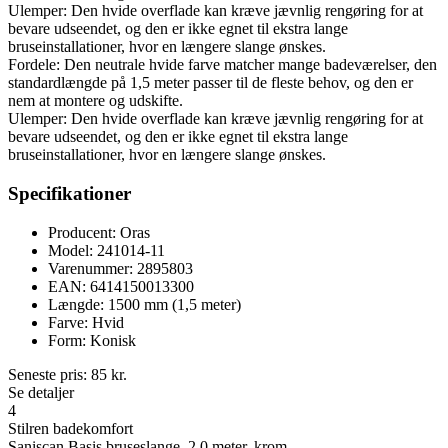
Ulemper: Den hvide overflade kan kræve jævnlig rengøring for at
bevare udseendet, og den er ikke egnet til ekstra lange
bruseinstallationer, hvor en længere slange ønskes.
Fordele: Den neutrale hvide farve matcher mange badeværelser, den
standardlængde på 1,5 meter passer til de fleste behov, og den er
nem at montere og udskifte.
Ulemper: Den hvide overflade kan kræve jævnlig rengøring for at
bevare udseendet, og den er ikke egnet til ekstra lange
bruseinstallationer, hvor en længere slange ønskes.
Specifikationer
Producent: Oras
Model: 241014-11
Varenummer: 2895803
EAN: 6414150013300
Længde: 1500 mm (1,5 meter)
Farve: Hvid
Form: Konisk
Seneste pris:
85
kr.
Se detaljer
4
Stilren badekomfort
Saniscan Basis bruseslange, 2,0 meter, krom