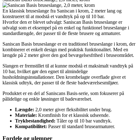
En klassisk bruseslange fra Saniscan i krom, 2 meter lang og
konstrueret til at modstå et vandtryk på op til 10 bar.
Hvorfor den er blevet udvalgt: Saniscan Basis bruseslange er
udvalgt som et eksempel på en enkel og funktionel bruseslange i
standardlængde, der passer til de fleste brusere og armaturer.
Saniscan Basis bruseslange er en traditionel bruseslange i krom, der
kombinerer et enkelt design med praktisk funktionalitet. Med en
længde på 2 meter giver den god bevægelsesfrihed i bruseområdet.
Slangen er fremstillet til at kunne modstå et maksimalt vandtryk på
10 bar, hvilket gør den egnet til almindelige
husholdningsinstallationer. Den krombelagte overflade giver et
klassisk udtryk, der passer til de fleste badeværelsesmiljøer.
Produktet er en del af Saniscans Basis-serie, som fokuserer på
pålidelige og enkle løsninger til badeværelset.
Længde:
2,0 meter giver fleksibilitet under brug.
Materiale:
Kromfinish for et klassisk udseende.
Trykbestandighed:
Tåler op til 10 bar vandtryk.
Kompatibilitet:
Passer til standard brusearmaturer.
Fordele og ulemper