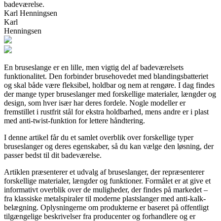
badeværelse.
Karl Henningsen
Karl
Henningsen
En bruseslange er en lille, men vigtig del af badeværelsets
funktionalitet. Den forbinder brusehovedet med blandingsbatteriet
og skal både være fleksibel, holdbar og nem at rengøre. I dag findes
der mange typer bruseslanger med forskellige materialer, længder og
design, som hver især har deres fordele. Nogle modeller er
fremstillet i rustfrit stål for ekstra holdbarhed, mens andre er i plast
med anti-twist-funktion for lettere håndtering.
I denne artikel får du et samlet overblik over forskellige typer
bruseslanger og deres egenskaber, så du kan vælge den løsning, der
passer bedst til dit badeværelse.
Artiklen præsenterer et udvalg af bruseslanger, der repræsenterer
forskellige materialer, længder og funktioner. Formålet er at give et
informativt overblik over de muligheder, der findes på markedet –
fra klassiske metalspiraler til moderne plastslanger med anti-kalk-
belægning. Oplysningerne om produkterne er baseret på offentligt
tilgængelige beskrivelser fra producenter og forhandlere og er