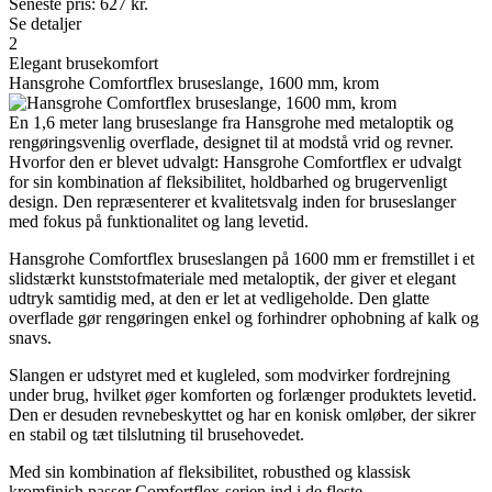
Seneste pris:
627
kr.
Se detaljer
2
Elegant brusekomfort
Hansgrohe Comfortflex bruseslange, 1600 mm, krom
En 1,6 meter lang bruseslange fra Hansgrohe med metaloptik og
rengøringsvenlig overflade, designet til at modstå vrid og revner.
Hvorfor den er blevet udvalgt: Hansgrohe Comfortflex er udvalgt
for sin kombination af fleksibilitet, holdbarhed og brugervenligt
design. Den repræsenterer et kvalitetsvalg inden for bruseslanger
med fokus på funktionalitet og lang levetid.
Hansgrohe Comfortflex bruseslangen på 1600 mm er fremstillet i et
slidstærkt kunststofmateriale med metaloptik, der giver et elegant
udtryk samtidig med, at den er let at vedligeholde. Den glatte
overflade gør rengøringen enkel og forhindrer ophobning af kalk og
snavs.
Slangen er udstyret med et kugleled, som modvirker fordrejning
under brug, hvilket øger komforten og forlænger produktets levetid.
Den er desuden revnebeskyttet og har en konisk omløber, der sikrer
en stabil og tæt tilslutning til brusehovedet.
Med sin kombination af fleksibilitet, robusthed og klassisk
kromfinish passer Comfortflex-serien ind i de fleste