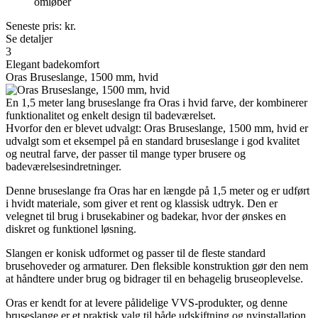
omløber
Seneste pris:
kr.
Se detaljer
3
Elegant badekomfort
Oras Bruseslange, 1500 mm, hvid
En 1,5 meter lang bruseslange fra Oras i hvid farve, der kombinerer
funktionalitet og enkelt design til badeværelset.
Hvorfor den er blevet udvalgt: Oras Bruseslange, 1500 mm, hvid er
udvalgt som et eksempel på en standard bruseslange i god kvalitet
og neutral farve, der passer til mange typer brusere og
badeværelsesindretninger.
Denne bruseslange fra Oras har en længde på 1,5 meter og er udført
i hvidt materiale, som giver et rent og klassisk udtryk. Den er
velegnet til brug i brusekabiner og badekar, hvor der ønskes en
diskret og funktionel løsning.
Slangen er konisk udformet og passer til de fleste standard
brusehoveder og armaturer. Den fleksible konstruktion gør den nem
at håndtere under brug og bidrager til en behagelig bruseoplevelse.
Oras er kendt for at levere pålidelige VVS-produkter, og denne
bruseslange er et praktisk valg til både udskiftning og nyinstallation.