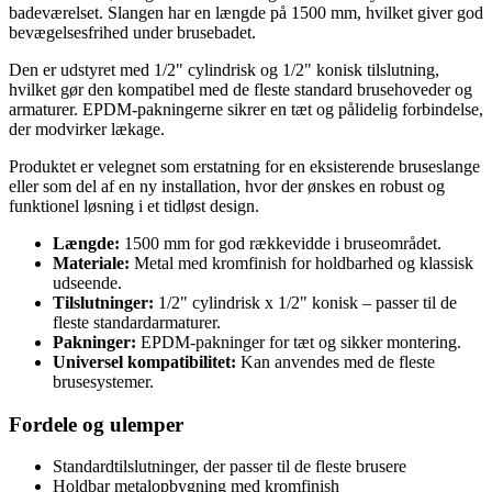
badeværelset. Slangen har en længde på 1500 mm, hvilket giver god
bevægelsesfrihed under brusebadet.
Den er udstyret med 1/2" cylindrisk og 1/2" konisk tilslutning,
hvilket gør den kompatibel med de fleste standard brusehoveder og
armaturer. EPDM-pakningerne sikrer en tæt og pålidelig forbindelse,
der modvirker lækage.
Produktet er velegnet som erstatning for en eksisterende bruseslange
eller som del af en ny installation, hvor der ønskes en robust og
funktionel løsning i et tidløst design.
Længde:
1500 mm for god rækkevidde i bruseområdet.
Materiale:
Metal med kromfinish for holdbarhed og klassisk
udseende.
Tilslutninger:
1/2" cylindrisk x 1/2" konisk – passer til de
fleste standardarmaturer.
Pakninger:
EPDM-pakninger for tæt og sikker montering.
Universel kompatibilitet:
Kan anvendes med de fleste
brusesystemer.
Fordele og ulemper
Standardtilslutninger, der passer til de fleste brusere
Holdbar metalopbygning med kromfinish