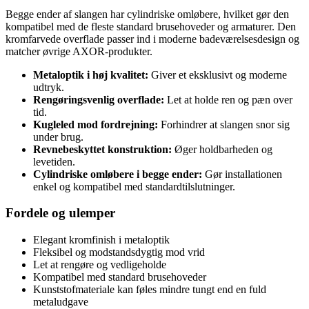
Begge ender af slangen har cylindriske omløbere, hvilket gør den
kompatibel med de fleste standard brusehoveder og armaturer. Den
kromfarvede overflade passer ind i moderne badeværelsesdesign og
matcher øvrige AXOR-produkter.
Metaloptik i høj kvalitet:
Giver et eksklusivt og moderne
udtryk.
Rengøringsvenlig overflade:
Let at holde ren og pæn over
tid.
Kugleled mod fordrejning:
Forhindrer at slangen snor sig
under brug.
Revnebeskyttet konstruktion:
Øger holdbarheden og
levetiden.
Cylindriske omløbere i begge ender:
Gør installationen
enkel og kompatibel med standardtilslutninger.
Fordele og ulemper
Elegant kromfinish i metaloptik
Fleksibel og modstandsdygtig mod vrid
Let at rengøre og vedligeholde
Kompatibel med standard brusehoveder
Kunststofmateriale kan føles mindre tungt end en fuld
metaludgave