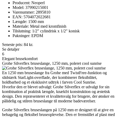
Producent: Neoperl
Model: 37990215001
Varenummer: 2895810
EAN: 5704072022681
Længde: 1500 mm
Materiale: Metal med kromfinish
Tilslutning: 1/2" cylindrisk x 1/2" konisk
Pakninger: EPDM
Seneste pris:
84
kr.
Se detaljer
6
Elegant brusekomfort
Grohe Silverflex bruseslange, 1250 mm, poleret cool sunrise
En 1250 mm bruseslange fra Grohe med TwistFree-funktion og
slidstærk StarLight-overflade, der kombinerer fleksibilitet,
holdbarhed og et eksklusivt udtryk i farven Cool Sunrise.
Hvorfor den er blevet udvalgt: Grohe Silverflex er udvalgt for sin
kombination af praktisk længde, knækfri konstruktion og æstetisk
design. Den repræsenterer et kvalitetsvalg for brugere, der ønsker en
pålidelig og stilren bruseslange til moderne badeværelser.
Grohe Silverflex bruseslangen på 1250 mm er designet til at give en
behagelig og fleksibel bruseoplevelse. Den er fremstillet af plast med