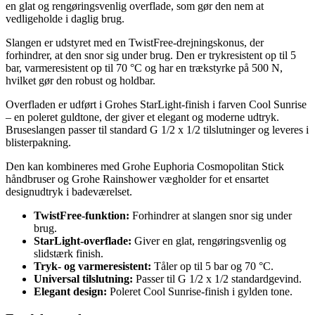
en glat og rengøringsvenlig overflade, som gør den nem at
vedligeholde i daglig brug.
Slangen er udstyret med en TwistFree-drejningskonus, der
forhindrer, at den snor sig under brug. Den er trykresistent op til 5
bar, varmeresistent op til 70 °C og har en trækstyrke på 500 N,
hvilket gør den robust og holdbar.
Overfladen er udført i Grohes StarLight-finish i farven Cool Sunrise
– en poleret guldtone, der giver et elegant og moderne udtryk.
Bruseslangen passer til standard G 1/2 x 1/2 tilslutninger og leveres i
blisterpakning.
Den kan kombineres med Grohe Euphoria Cosmopolitan Stick
håndbruser og Grohe Rainshower vægholder for et ensartet
designudtryk i badeværelset.
TwistFree-funktion:
Forhindrer at slangen snor sig under
brug.
StarLight-overflade:
Giver en glat, rengøringsvenlig og
slidstærk finish.
Tryk- og varmeresistent:
Tåler op til 5 bar og 70 °C.
Universal tilslutning:
Passer til G 1/2 x 1/2 standardgevind.
Elegant design:
Poleret Cool Sunrise-finish i gylden tone.