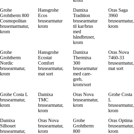
krom
Grohe
Hansgrohe
Damixa
Oras Saga
Grohtherm 800
Ecos
Tradition
3960
Cosmopolitan
brusearmatur
brusearmatur
brusearmatur,
brusemarmatur,
krom
til kar/brus
krom
krom
med
håndbruser,
krom
Grohe
Hansgrohe
Damixa
Oras Nova
Grohtherm
Ecostat
Thermixa
7460-33
Nordic
Comfort
300
brusearmatur,
brusearmatur,
brusearmatur,
brusearmatur
mat sort
krom
mat sort
med care-
greb,
krom/sort
Grohe Costa L
Damixa
Oras Nova
Grohe Costa
brusearmatur,
TMC
brusearmatur,
L
krom
brusearmatur,
krom
brusearmatur,
krom
krom
Damixa
Oras Nova
Grohe
Oras Optima
Silhouet
brusearmatur,
Grohtherm
brusearmatur,
brusearmatur,
krom
800
krom