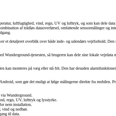
mperatur, luftfugtighed, vind, regn, UV og lufttryk, og som kan dele dat
ination af trådløs dataoverførsel, omfattende sensormålinger og integ
adgang.
 et detaljeret overblik over både inde- og udendørs vejrforhold. Den m
ed Wunderground-tjenesten, så brugeren kan dele sine lokale vejrdata m
n kan monteres på væg eller stå frit. Den har desuden alarmfunktioner 
og Android, som gør det muligt at følge målingerne direkte fra mobilen.
ta via Wunderground.
ind, regn, UV, lufttryk og lysstyrke.
or nem installation.
, vind og nedbør.
ang til data.