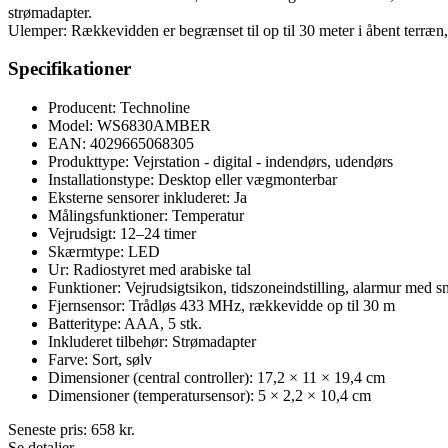
strømadapter.
Ulemper: Rækkevidden er begrænset til op til 30 meter i åbent terræn
Specifikationer
Producent: Technoline
Model: WS6830AMBER
EAN: 4029665068305
Produkttype: Vejrstation - digital - indendørs, udendørs
Installationstype: Desktop eller vægmonterbar
Eksterne sensorer inkluderet: Ja
Målingsfunktioner: Temperatur
Vejrudsigt: 12–24 timer
Skærmtype: LED
Ur: Radiostyret med arabiske tal
Funktioner: Vejrudsigtsikon, tidszoneindstilling, alarmur med sn
Fjernsensor: Trådløs 433 MHz, rækkevidde op til 30 m
Batteritype: AAA, 5 stk.
Inkluderet tilbehør: Strømadapter
Farve: Sort, sølv
Dimensioner (central controller): 17,2 × 11 × 19,4 cm
Dimensioner (temperatursensor): 5 × 2,2 × 10,4 cm
Seneste pris:
658
kr.
Se detaljer