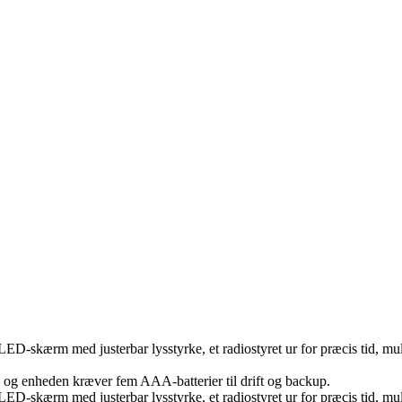
LED-skærm med justerbar lysstyrke, et radiostyret ur for præcis tid, 
, og enheden kræver fem AAA-batterier til drift og backup.
LED-skærm med justerbar lysstyrke, et radiostyret ur for præcis tid, 