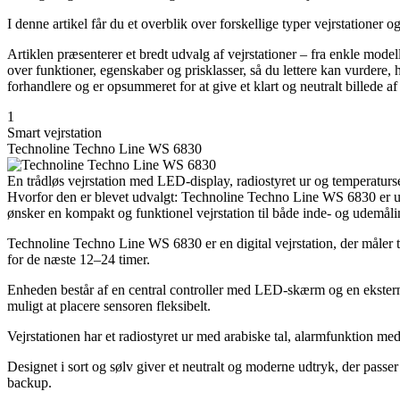
I denne artikel får du et overblik over forskellige typer vejrstationer o
Artiklen præsenterer et bredt udvalg af vejrstationer – fra enkle model
over funktioner, egenskaber og prisklasser, så du lettere kan vurdere
forhandlere og er opsummeret for at give et klart og neutralt billede a
1
Smart vejrstation
Technoline Techno Line WS 6830
En trådløs vejrstation med LED-display, radiostyret ur og temperaturse
Hvorfor den er blevet udvalgt: Technoline Techno Line WS 6830 er udv
ønsker en kompakt og funktionel vejrstation til både inde- og udemåli
Technoline Techno Line WS 6830 er en digital vejrstation, der måler t
for de næste 12–24 timer.
Enheden består af en central controller med LED-skærm og en ekstern
muligt at placere sensoren fleksibelt.
Vejrstationen har et radiostyret ur med arabiske tal, alarmfunktion med 
Designet i sort og sølv giver et neutralt og moderne udtryk, der passe
backup.