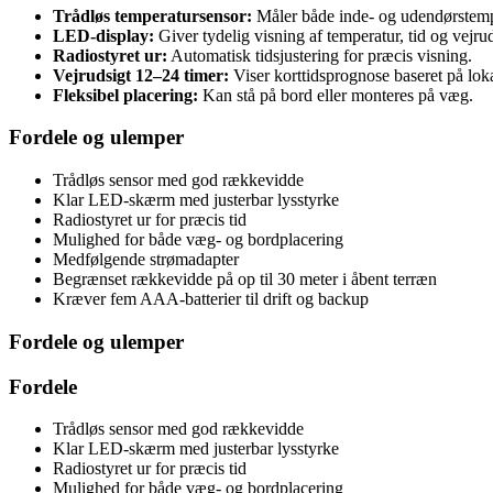
Trådløs temperatursensor:
Måler både inde- og udendørstemp
LED-display:
Giver tydelig visning af temperatur, tid og vejrud
Radiostyret ur:
Automatisk tidsjustering for præcis visning.
Vejrudsigt 12–24 timer:
Viser korttidsprognose baseret på lok
Fleksibel placering:
Kan stå på bord eller monteres på væg.
Fordele og ulemper
Trådløs sensor med god rækkevidde
Klar LED-skærm med justerbar lysstyrke
Radiostyret ur for præcis tid
Mulighed for både væg- og bordplacering
Medfølgende strømadapter
Begrænset rækkevidde på op til 30 meter i åbent terræn
Kræver fem AAA-batterier til drift og backup
Fordele og ulemper
Fordele
Trådløs sensor med god rækkevidde
Klar LED-skærm med justerbar lysstyrke
Radiostyret ur for præcis tid
Mulighed for både væg- og bordplacering