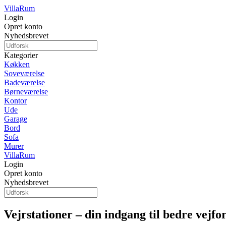
Villa
Rum
Login
Opret konto
Nyhedsbrevet
Kategorier
Køkken
Soveværelse
Badeværelse
Børneværelse
Kontor
Ude
Garage
Bord
Sofa
Murer
Villa
Rum
Login
Opret konto
Nyhedsbrevet
Vejrstationer – din indgang til bedre vejfor