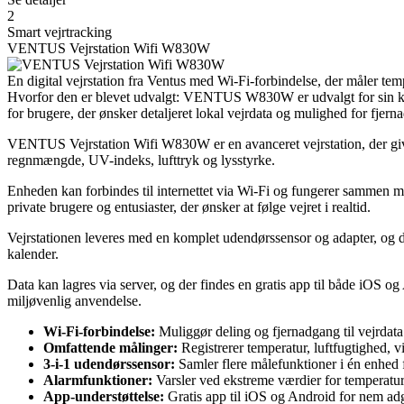
2
Smart vejrtracking
VENTUS Vejrstation Wifi W830W
En digital vejrstation fra Ventus med Wi-Fi-forbindelse, der måler te
Hvorfor den er blevet udvalgt: VENTUS W830W er udvalgt for sin komb
for brugere, der ønsker detaljeret lokal vejrdata og mulighed for fjern
VENTUS Vejrstation Wifi W830W er en avanceret vejrstation, der giver
regnmængde, UV-indeks, lufttryk og lysstyrke.
Enheden kan forbindes til internettet via Wi-Fi og fungerer sammen m
private brugere og entusiaster, der ønsker at følge vejret i realtid.
Vejrstationen leveres med en komplet udendørssensor og adapter, og de
kalender.
Data kan lagres via server, og der findes en gratis app til både iOS 
miljøvenlig anvendelse.
Wi-Fi-forbindelse:
Muliggør deling og fjernadgang til vejrda
Omfattende målinger:
Registrerer temperatur, luftfugtighed, v
3-i-1 udendørssensor:
Samler flere målefunktioner i én enhed f
Alarmfunktioner:
Varsler ved ekstreme værdier for temperatur
App-understøttelse:
Gratis app til iOS og Android for nem adg