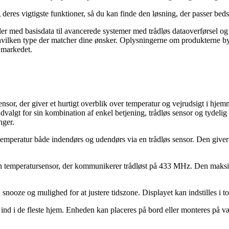
g deres vigtigste funktioner, så du kan finde den løsning, der passer beds
ler med basisdata til avancerede systemer med trådløs dataoverførsel og 
, hvilken type der matcher dine ønsker. Oplysningerne om produkterne by
f markedet.
nsor, der giver et hurtigt overblik over temperatur og vejrudsigt i hjem
algt for sin kombination af enkel betjening, trådløs sensor og tydeli
nger.
emperatur både indendørs og udendørs via en trådløs sensor. Den giver e
 temperatursensor, der kommunikerer trådløst på 433 MHz. Den maksimal
snooze og mulighed for at justere tidszone. Displayet kan indstilles i to
r ind i de fleste hjem. Enheden kan placeres på bord eller monteres på 