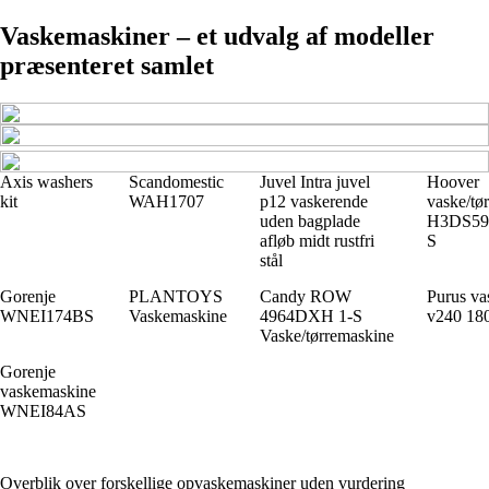
Vaskemaskiner – et udvalg af modeller
præsenteret samlet
Axis washers
Scandomestic
Juvel Intra juvel
Hoover
kit
WAH1707
p12 vaskerende
vaske/tø
uden bagplade
H3DS59
afløb midt rustfri
S
stål
Gorenje
PLANTOYS
Candy ROW
Purus va
WNEI174BS
Vaskemaskine
4964DXH 1-S
v240 18
Vaske/tørremaskine
Gorenje
vaskemaskine
WNEI84AS
Overblik over forskellige opvaskemaskiner uden vurdering