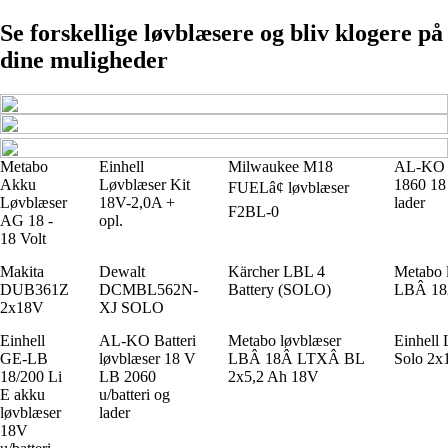
Se forskellige løvblæsere og bliv klogere på
dine muligheder
Metabo
Einhell
Milwaukee M18
AL-KO 
Akku
Løvblæser Kit
1860 18 
FUELâ¢ løvblæser
Løvblæser
18V-2,0A +
lader
F2BL-0
AG 18 -
opl.
18 Volt
Makita
Dewalt
Kärcher LBL 4
Metabo 
DUB361Z
DCMBL562N-
Battery (SOLO)
LBÂ 1
2x18V
XJ SOLO
Einhell
AL-KO Batteri
Metabo løvblæser
Einhell
GE-LB
løvblæser 18 V
LBÂ 18Â LTXÂ BL
Solo 2x
18/200 Li
LB 2060
2x5,2 Ah 18V
E akku
u/batteri og
løvblæser
lader
18V