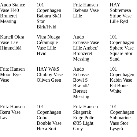
Audo Stance
101
Fritz Hansen
HAY
Vase H40
Copenhagen
Ikebana Vase
Sobremesa
Bruneret
Baburu Skål
Lille
Stripe Vase
Messing
Stor
Lille Rød
Birk/Hvid
Kartell Okra
Vitra Nuaga
Audo
101
Vase Lav
Céramique
Echasse Vase
Copenhagen
Himmelblå
Vase Lille
Lille Amber/
Sphere Vase
Hvid
Bronzeret
Square Stor
Messing
Sand
Fritz Hansen
HAY W&S
Audo
101
Moon Eye
Chubby Vase
Echasse
Copenhagen
Vase
Oliven Grøn
Bowl S
Kabin Vase
Brændt/
Fat Bone
Børstet
White
Messing
Fritz Hansen
101
Fritz Hansen
101
Ikeru Vase
Copenhagen
Skagerak
Copenhagen
Lav
Cobra
Edge Potte
Submarine
Double Vase
Ø35 Light
Vase Stor
Hexa Sort
Grey
Lysgrå