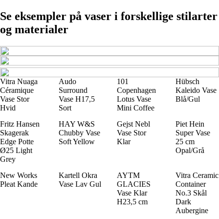
Se eksempler på vaser i forskellige stilarter
og materialer
Vitra Nuaga
Audo
101
Hübsch
Céramique
Surround
Copenhagen
Kaleido Vase
Vase Stor
Vase H17,5
Lotus Vase
Blå/Gul
Hvid
Sort
Mini Coffee
Fritz Hansen
HAY W&S
Gejst Nebl
Piet Hein
Skagerak
Chubby Vase
Vase Stor
Super Vase
Edge Potte
Soft Yellow
Klar
25 cm
Ø25 Light
Opal/Grå
Grey
New Works
Kartell Okra
AYTM
Vitra Ceramic
Pleat Kande
Vase Lav Gul
GLACIES
Container
Vase Klar
No.3 Skål
H23,5 cm
Dark
Aubergine