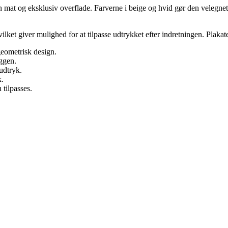
n mat og eksklusiv overflade. Farverne i beige og hvid gør den velegnet 
lket giver mulighed for at tilpasse udtrykket efter indretningen. Plakate
eometrisk design.
ggen.
 udtryk.
k.
tilpasses.