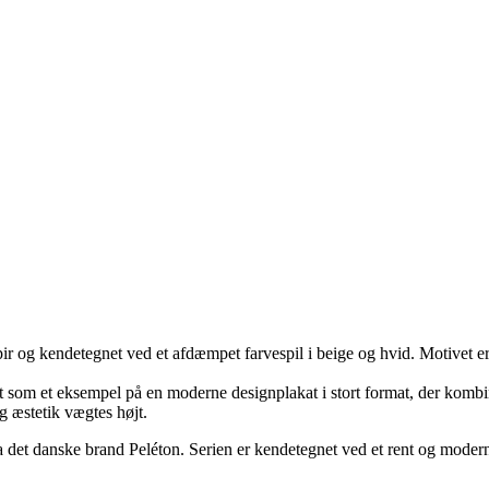
ipapir og kendetegnet ved et afdæmpet farvespil i beige og hvid. Motivet
gt som et eksempel på en moderne designplakat i stort format, der kom
g æstetik vægtes højt.
ra det danske brand Peléton. Serien er kendetegnet ved et rent og moder