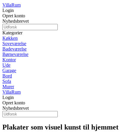
Villa
Rum
Login
Opret konto
Nyhedsbrevet
Kategorier
Køkken
Soveværelse
Badeværelse
Børneværelse
Kontor
Ude
Garage
Bord
Sofa
Murer
Villa
Rum
Login
Opret konto
Nyhedsbrevet
Plakater som visuel kunst til hjemmet