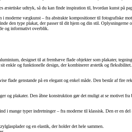
res æstetiske udtryk, så du kan finde inspiration til, hvordan kunst på p
n i moderne vægkunst – fra abstrakte kompositioner til fotografiske moti
inde den type plakat, der passer til dit hjem og din stil. Oplysningerne 
de og informativt overblik.
uminium, designet til at fremhæve flade objekter som plakater, tegning
 enkle og funktionelle design, der kombinerer æstetik og fleksibilitet
 flade genstande på en elegant og enkel måde. Den består af fire rekt
inger og plakater. Den åbne konstruktion gør det muligt at se motivet fra
nd i mange typer indretninger – fra moderne til klassisk. Den er en de
krylglasplader og en elastik, der holder det hele sammen.
er.