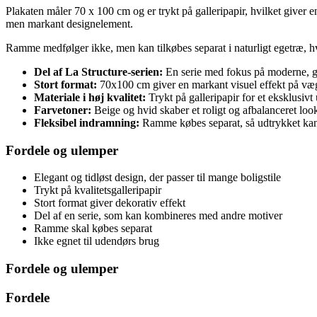
Plakaten måler 70 x 100 cm og er trykt på galleripapir, hvilket giver e
men markant designelement.
Ramme medfølger ikke, men kan tilkøbes separat i naturligt egetræ, hvi
Del af La Structure-serien:
En serie med fokus på moderne, g
Stort format:
70x100 cm giver en markant visuel effekt på væ
Materiale i høj kvalitet:
Trykt på galleripapir for et eksklusivt
Farvetoner:
Beige og hvid skaber et roligt og afbalanceret loo
Fleksibel indramning:
Ramme købes separat, så udtrykket kan 
Fordele og ulemper
Elegant og tidløst design, der passer til mange boligstile
Trykt på kvalitetsgalleripapir
Stort format giver dekorativ effekt
Del af en serie, som kan kombineres med andre motiver
Ramme skal købes separat
Ikke egnet til udendørs brug
Fordele og ulemper
Fordele