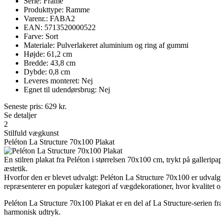
Serie: Frame
Produkttype: Ramme
Varenr.: FABA2
EAN: 5713520000522
Farve: Sort
Materiale: Pulverlakeret aluminium og ring af gummi
Højde: 61,2 cm
Bredde: 43,8 cm
Dybde: 0,8 cm
Leveres monteret: Nej
Egnet til udendørsbrug: Nej
Seneste pris:
629
kr.
Se detaljer
2
Stilfuld vægkunst
Peléton La Structure 70x100 Plakat
En stilren plakat fra Peléton i størrelsen 70x100 cm, trykt på galler
æstetik.
Hvorfor den er blevet udvalgt: Peléton La Structure 70x100 er udval
repræsenterer en populær kategori af vægdekorationer, hvor kvalitet o
Peléton La Structure 70x100 Plakat er en del af La Structure-serien f
harmonisk udtryk.