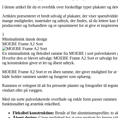
I denne artikel får du et overblik over forskellige typer plakater og de
Artiklen præsenterer et bredt udvalg af plakater, der viser spændvidde
mange muligheder, materialer og udtryk, der findes, så du lettere kan f
producenter og forhandlere og er opsummeret for at give et inspireren
1
Minimalistisk dansk design
MOEBE Frame A2 Sort
En minimalistisk og fleksibel ramme fra MOEBE i sort pulverlakeret al
Hvorfor den er blevet udvalgt: MOEBE Frame A2 Sort er udvalgt for sit
og konstruktion giver et let og åbent udtryk.
MOEBE Frame A2 Sort er en åben ramme, der giver mulighed for at vise
både holder rammen samlet og fungerer som ophæng.
Rammen er velegnet til alt fra pressede planter og fotografier til tegn
vinduet eller på væggen.
Med sin sorte pulverlakerede overflade og enkle form passer rammen i
funktionalitet og æstetisk enkelhed.
Fleksibel konstruktion:
Består af fire aluminiumsprofiler, to a
Åbent design:
Giver mulighed for at vise motivet fra begge sid