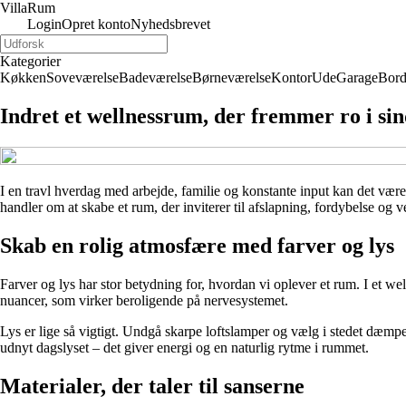
Villa
Rum
Login
Opret konto
Nyhedsbrevet
Kategorier
Køkken
Soveværelse
Badeværelse
Børneværelse
Kontor
Ude
Garage
Bor
Indret et wellnessrum, der fremmer ro i si
I en travl hverdag med arbejde, familie og konstante input kan det være
handler om at skabe et rum, der inviterer til afslapning, fordybelse og v
Skab en rolig atmosfære med farver og lys
Farver og lys har stor betydning for, hvordan vi oplever et rum. I et w
nuancer, som virker beroligende på nervesystemet.
Lys er lige så vigtigt. Undgå skarpe loftslamper og vælg i stedet dæmp
udnyt dagslyset – det giver energi og en naturlig rytme i rummet.
Materialer, der taler til sanserne