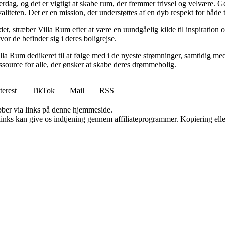
hverdag, og det er vigtigt at skabe rum, der fremmer trivsel og velvære.
aliteten. Det er en mission, der understøttes af en dyb respekt for både 
et, stræber Villa Rum efter at være en uundgåelig kilde til inspiration 
or de befinder sig i deres boligrejse.
illa Rum dedikeret til at følge med i de nyeste strømninger, samtidig m
essource for alle, der ønsker at skabe deres drømmebolig.
terest
TikTok
Mail
RSS
 køber via links på denne hjemmeside.
 links kan give os indtjening gennem affiliateprogrammer. Kopiering elle