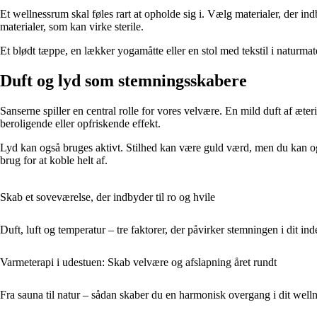
Et wellnessrum skal føles rart at opholde sig i. Vælg materialer, der i
materialer, som kan virke sterile.
Et blødt tæppe, en lækker yogamåtte eller en stol med tekstil i naturmater
Duft og lyd som stemningsskabere
Sanserne spiller en central rolle for vores velvære. En mild duft af æter
beroligende eller opfriskende effekt.
Lyd kan også bruges aktivt. Stilhed kan være guld værd, men du kan også
brug for at koble helt af.
Skab et soveværelse, der indbyder til ro og hvile
Duft, luft og temperatur – tre faktorer, der påvirker stemningen i dit in
Varmeterapi i udestuen: Skab velvære og afslapning året rundt
Fra sauna til natur – sådan skaber du en harmonisk overgang i dit wel