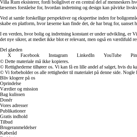
Villa Rum eksisterer, fordi boliglivet er en central del af menneskers 
læsernes forståelse for, hvordan indretning og design kan påvirke livskv
Ved at samle forskellige perspektiver og ekspertise inden for boligområd
skabe en platform, hvor læserne kan finde det, de har brug for, uanset hv
I en verden, hvor bolig og indretning konstant er under udvikling, er V
det nye sikrer, at mediet ikke blot er relevant, men også en værdifuld r
Del glæden
X
Facebook
Instagram
LinkedIn
YouTube
Pin
© Dette materiale må ikke kopieres.
© Rettighederne tilhører os. Vi kan få en lille andel af salget, hvis du
© Vi forbeholder os alle rettigheder til materialet på denne side. Nogle
Bliv klogere på os
Oprindelse
Værdier og mission
Bag kulissen
Donér
Vores adresser
Publikationer
Gratis indhold
Tilbud
Brugeranmeldelser
Køberåd