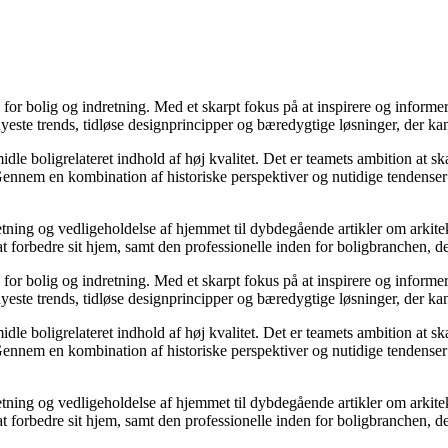
e for bolig og indretning. Med et skarpt fokus på at inspirere og informe
ste trends, tidløse designprincipper og bæredygtige løsninger, der kan
idle boligrelateret indhold af høj kvalitet. Det er teamets ambition at s
Gennem en kombination af historiske perspektiver og nutidige tendenser 
retning og vedligeholdelse af hjemmet til dybdegående artikler om arkitek
rbedre sit hjem, samt den professionelle inden for boligbranchen, der s
e for bolig og indretning. Med et skarpt fokus på at inspirere og informe
ste trends, tidløse designprincipper og bæredygtige løsninger, der kan
idle boligrelateret indhold af høj kvalitet. Det er teamets ambition at s
Gennem en kombination af historiske perspektiver og nutidige tendenser 
retning og vedligeholdelse af hjemmet til dybdegående artikler om arkitek
rbedre sit hjem, samt den professionelle inden for boligbranchen, der s