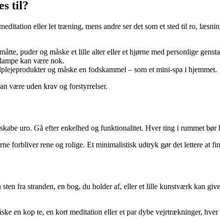
s til?
itation eller let træning, mens andre ser det som et sted til ro, læsnin
te, puder og måske et lille alter eller et hjørne med personlige gensta
od lampe kan være nok.
udplejeprodukter og måske en fodskammel – som et mini-spa i hjemmet.
 kan være uden krav og forstyrrelser.
abe uro. Gå efter enkelhed og funktionalitet. Hver ting i rummet bør h
e forbliver rene og rolige. Et minimalistisk udtryk gør det lettere at fi
sten fra stranden, en bog, du holder af, eller et lille kunstværk kan giv
måske en kop te, en kort meditation eller et par dybe vejrtrækninger, hv