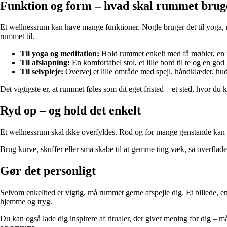
Funktion og form – hvad skal rummet bruge
Et wellnessrum kan have mange funktioner. Nogle bruger det til yoga, med
rummet til.
Til yoga og meditation:
Hold rummet enkelt med få møbler, en måt
Til afslapning:
En komfortabel stol, et lille bord til te og en g
Til selvpleje:
Overvej et lille område med spejl, håndklæder, h
Det vigtigste er, at rummet føles som dit eget fristed – et sted, hvor du
Ryd op – og hold det enkelt
Et wellnessrum skal ikke overfyldes. Rod og for mange genstande kan sk
Brug kurve, skuffer eller små skabe til at gemme ting væk, så overfladern
Gør det personligt
Selvom enkelhed er vigtig, må rummet gerne afspejle dig. Et billede, en 
hjemme og tryg.
Du kan også lade dig inspirere af ritualer, der giver mening for dig – 