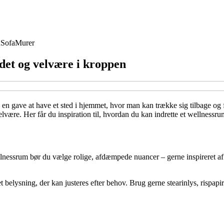
d
Sofa
Murer
ndet og velvære i kroppen
 en gave at have et sted i hjemmet, hvor man kan trække sig tilbage og f
elvære. Her får du inspiration til, hvordan du kan indrette et wellnessru
ellnessrum bør du vælge rolige, afdæmpede nuancer – gerne inspireret af 
et belysning, der kan justeres efter behov. Brug gerne stearinlys, risp