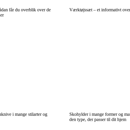
ådan får du overblik over de
Værktøjssæt – et informativt overb
er
knive i mange stilarter og
Skohylder i mange former og mate
den type, der passer til dit hjem