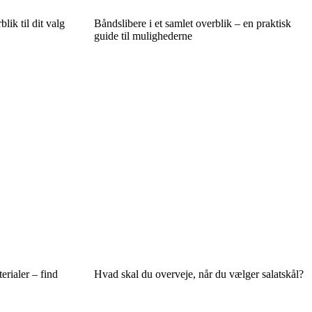
lik til dit valg
Båndslibere i et samlet overblik – en praktisk
guide til mulighederne
rialer – find
Hvad skal du overveje, når du vælger salatskål?