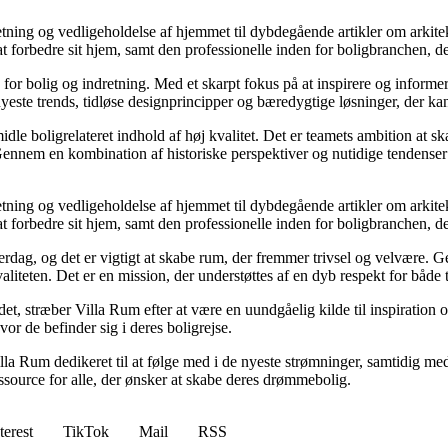
retning og vedligeholdelse af hjemmet til dybdegående artikler om arkitek
rbedre sit hjem, samt den professionelle inden for boligbranchen, der s
e for bolig og indretning. Med et skarpt fokus på at inspirere og informe
ste trends, tidløse designprincipper og bæredygtige løsninger, der kan
idle boligrelateret indhold af høj kvalitet. Det er teamets ambition at s
Gennem en kombination af historiske perspektiver og nutidige tendenser 
retning og vedligeholdelse af hjemmet til dybdegående artikler om arkitek
rbedre sit hjem, samt den professionelle inden for boligbranchen, der s
hverdag, og det er vigtigt at skabe rum, der fremmer trivsel og velvære.
aliteten. Det er en mission, der understøttes af en dyb respekt for både 
et, stræber Villa Rum efter at være en uundgåelig kilde til inspiration 
or de befinder sig i deres boligrejse.
illa Rum dedikeret til at følge med i de nyeste strømninger, samtidig m
essource for alle, der ønsker at skabe deres drømmebolig.
terest
TikTok
Mail
RSS