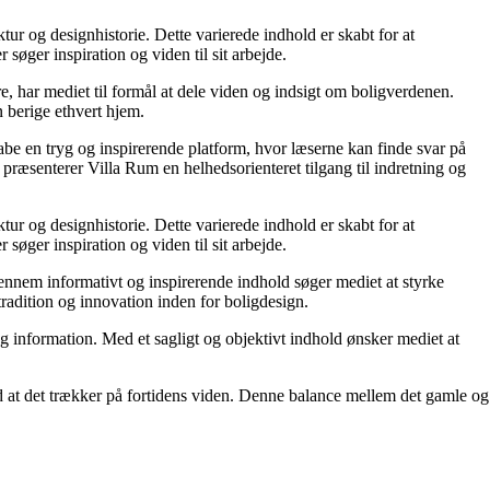
tur og designhistorie. Dette varierede indhold er skabt for at
øger inspiration og viden til sit arbejde.
re, har mediet til formål at dele viden og indsigt om boligverdenen.
 berige ethvert hjem.
kabe en tryg og inspirerende platform, hvor læserne kan finde svar på
præsenterer Villa Rum en helhedsorienteret tilgang til indretning og
tur og designhistorie. Dette varierede indhold er skabt for at
øger inspiration og viden til sit arbejde.
 Gennem informativt og inspirerende indhold søger mediet at styrke
tradition og innovation inden for boligdesign.
og information. Med et sagligt og objektivt indhold ønsker mediet at
ed at det trækker på fortidens viden. Denne balance mellem det gamle og