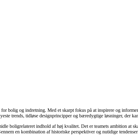
e for bolig og indretning. Med et skarpt fokus på at inspirere og informe
ste trends, tidløse designprincipper og bæredygtige løsninger, der kan
idle boligrelateret indhold af høj kvalitet. Det er teamets ambition at s
Gennem en kombination af historiske perspektiver og nutidige tendenser 