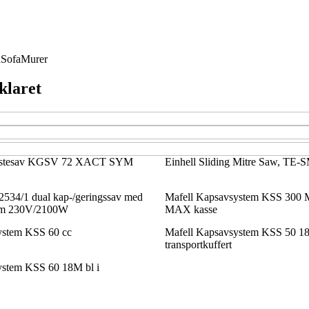
d
Sofa
Murer
klaret
istesav KGSV 72 XACT SYM
Einhell Sliding Mitre Saw, TE-
534/1 dual kap-/geringssav med
Mafell Kapsavsystem KSS 300 
mm 230V/2100W
MAX kasse
ystem KSS 60 cc
Mafell Kapsavsystem KSS 50 18
transportkuffert
ystem KSS 60 18M bl i