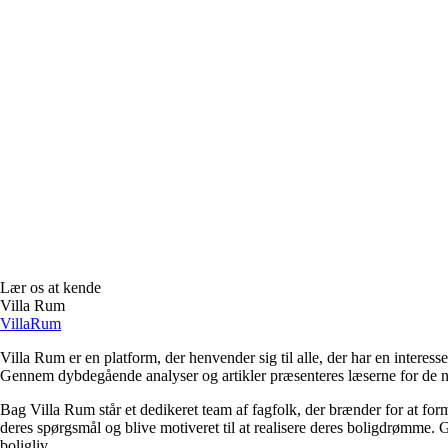
Lær os at kende
Villa Rum
Villa
Rum
Villa Rum er en platform, der henvender sig til alle, der har en interess
Gennem dybdegående analyser og artikler præsenteres læserne for de nye
Bag Villa Rum står et dedikeret team af fagfolk, der brænder for at form
deres spørgsmål og blive motiveret til at realisere deres boligdrømme. 
boligliv.