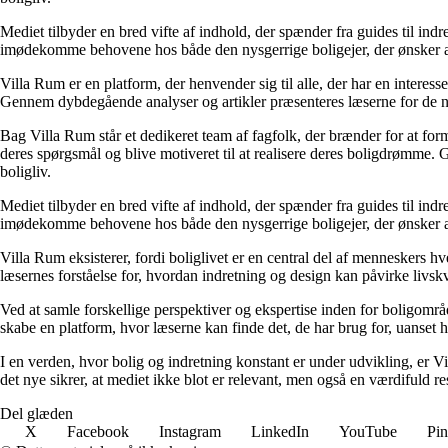
Mediet tilbyder en bred vifte af indhold, der spænder fra guides til ind
imødekomme behovene hos både den nysgerrige boligejer, der ønsker at fo
Villa Rum er en platform, der henvender sig til alle, der har en interess
Gennem dybdegående analyser og artikler præsenteres læserne for de nye
Bag Villa Rum står et dedikeret team af fagfolk, der brænder for at form
deres spørgsmål og blive motiveret til at realisere deres boligdrømme. 
boligliv.
Mediet tilbyder en bred vifte af indhold, der spænder fra guides til ind
imødekomme behovene hos både den nysgerrige boligejer, der ønsker at fo
Villa Rum eksisterer, fordi boliglivet er en central del af menneskers 
læsernes forståelse for, hvordan indretning og design kan påvirke livskv
Ved at samle forskellige perspektiver og ekspertise inden for boligområd
skabe en platform, hvor læserne kan finde det, de har brug for, uanset hv
I en verden, hvor bolig og indretning konstant er under udvikling, er V
det nye sikrer, at mediet ikke blot er relevant, men også en værdifuld r
Del glæden
X
Facebook
Instagram
LinkedIn
YouTube
Pin