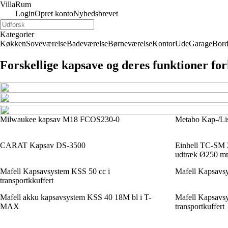
Villa
Rum
Login
Opret konto
Nyhedsbrevet
Kategorier
Køkken
Soveværelse
Badeværelse
Børneværelse
Kontor
Ude
Garage
Bor
Forskellige kapsave og deres funktioner for
Milwaukee kapsav M18 FCOS230-0
Metabo Kap-/L
CARAT Kapsav DS-3500
Einhell TC-SM 2
udtræk Ø250 
Mafell Kapsavsystem KSS 50 cc i
Mafell Kapsavs
transportkkuffert
Mafell akku kapsavsystem KSS 40 18M bl i T-
Mafell Kapsavs
MAX
transportkuffert