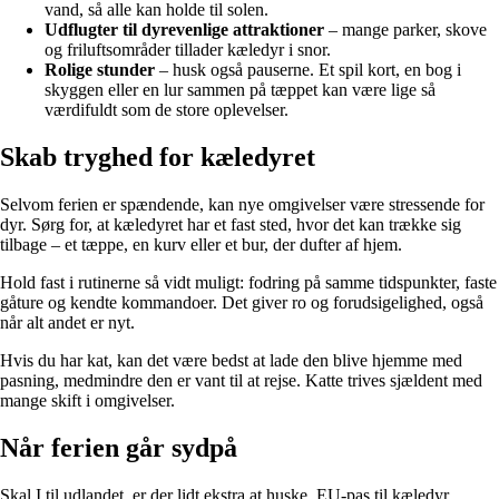
vand, så alle kan holde til solen.
Udflugter til dyrevenlige attraktioner
– mange parker, skove
og friluftsområder tillader kæledyr i snor.
Rolige stunder
– husk også pauserne. Et spil kort, en bog i
skyggen eller en lur sammen på tæppet kan være lige så
værdifuldt som de store oplevelser.
Skab tryghed for kæledyret
Selvom ferien er spændende, kan nye omgivelser være stressende for
dyr. Sørg for, at kæledyret har et fast sted, hvor det kan trække sig
tilbage – et tæppe, en kurv eller et bur, der dufter af hjem.
Hold fast i rutinerne så vidt muligt: fodring på samme tidspunkter, faste
gåture og kendte kommandoer. Det giver ro og forudsigelighed, også
når alt andet er nyt.
Hvis du har kat, kan det være bedst at lade den blive hjemme med
pasning, medmindre den er vant til at rejse. Katte trives sjældent med
mange skift i omgivelser.
Når ferien går sydpå
Skal I til udlandet, er der lidt ekstra at huske. EU-pas til kæledyr,