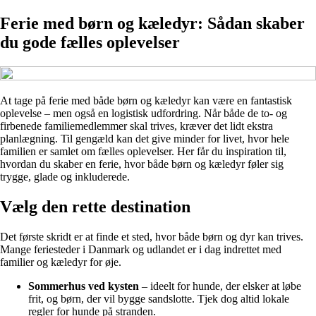
Ferie med børn og kæledyr: Sådan skaber
du gode fælles oplevelser
At tage på ferie med både børn og kæledyr kan være en fantastisk
oplevelse – men også en logistisk udfordring. Når både de to- og
firbenede familiemedlemmer skal trives, kræver det lidt ekstra
planlægning. Til gengæld kan det give minder for livet, hvor hele
familien er samlet om fælles oplevelser. Her får du inspiration til,
hvordan du skaber en ferie, hvor både børn og kæledyr føler sig
trygge, glade og inkluderede.
Vælg den rette destination
Det første skridt er at finde et sted, hvor både børn og dyr kan trives.
Mange feriesteder i Danmark og udlandet er i dag indrettet med
familier og kæledyr for øje.
Sommerhus ved kysten
– ideelt for hunde, der elsker at løbe
frit, og børn, der vil bygge sandslotte. Tjek dog altid lokale
regler for hunde på stranden.