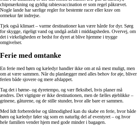
chipmærkning og gyldig rabiesvaccination er som regel påkrævet.
Nogle lande har særlige regler for bestemte racer eller krav om
ormekur før indrejse.
Tjek også klimaet – varme destinationer kan være hårde for dyr. Sørg
for skygge, rigeligt vand og undgå asfalt i middagsheden. Overvej, om
det i virkeligheden er bedst for dyret at blive hjemme i trygge
omgivelser.
Ferie med omtanke
En ferie med børn og kæledyr handler ikke om at nå mest muligt, men
om at være sammen. Når du planlægger med alles behov for øje, bliver
ferien både sjovere og mere afslappet.
Tag det i børne- og dyretempo, og vær fleksibel, hvis planer må
ændres. Det vigtigste er ikke destinationen, men de fælles øjeblikke –
grinene, gåturene, og de stille stunder, hvor alle bare er sammen.
Med lidt forberedelse og tålmodighed kan du skabe en ferie, hvor både
børn og kæledyr føler sig som en naturlig del af eventyret – og hvor
hele familien vender hjem med gode minder i bagagen.