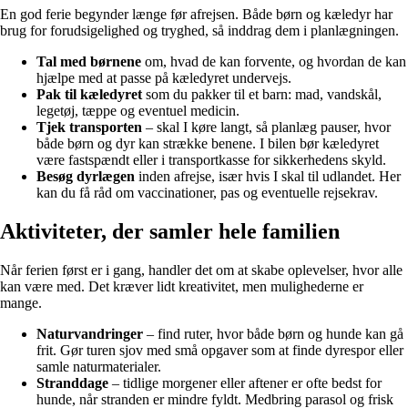
En god ferie begynder længe før afrejsen. Både børn og kæledyr har
brug for forudsigelighed og tryghed, så inddrag dem i planlægningen.
Tal med børnene
om, hvad de kan forvente, og hvordan de kan
hjælpe med at passe på kæledyret undervejs.
Pak til kæledyret
som du pakker til et barn: mad, vandskål,
legetøj, tæppe og eventuel medicin.
Tjek transporten
– skal I køre langt, så planlæg pauser, hvor
både børn og dyr kan strække benene. I bilen bør kæledyret
være fastspændt eller i transportkasse for sikkerhedens skyld.
Besøg dyrlægen
inden afrejse, især hvis I skal til udlandet. Her
kan du få råd om vaccinationer, pas og eventuelle rejsekrav.
Aktiviteter, der samler hele familien
Når ferien først er i gang, handler det om at skabe oplevelser, hvor alle
kan være med. Det kræver lidt kreativitet, men mulighederne er
mange.
Naturvandringer
– find ruter, hvor både børn og hunde kan gå
frit. Gør turen sjov med små opgaver som at finde dyrespor eller
samle naturmaterialer.
Stranddage
– tidlige morgener eller aftener er ofte bedst for
hunde, når stranden er mindre fyldt. Medbring parasol og frisk