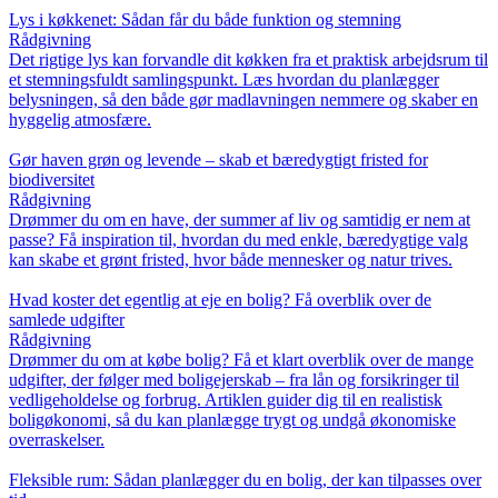
Lys i køkkenet: Sådan får du både funktion og stemning
Rådgivning
Det rigtige lys kan forvandle dit køkken fra et praktisk arbejdsrum til
et stemningsfuldt samlingspunkt. Læs hvordan du planlægger
belysningen, så den både gør madlavningen nemmere og skaber en
hyggelig atmosfære.
Gør haven grøn og levende – skab et bæredygtigt fristed for
biodiversitet
Rådgivning
Drømmer du om en have, der summer af liv og samtidig er nem at
passe? Få inspiration til, hvordan du med enkle, bæredygtige valg
kan skabe et grønt fristed, hvor både mennesker og natur trives.
Hvad koster det egentlig at eje en bolig? Få overblik over de
samlede udgifter
Rådgivning
Drømmer du om at købe bolig? Få et klart overblik over de mange
udgifter, der følger med boligejerskab – fra lån og forsikringer til
vedligeholdelse og forbrug. Artiklen guider dig til en realistisk
boligøkonomi, så du kan planlægge trygt og undgå økonomiske
overraskelser.
Fleksible rum: Sådan planlægger du en bolig, der kan tilpasses over