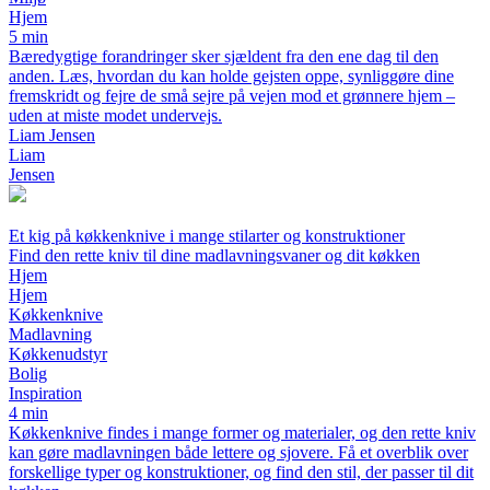
Hjem
5 min
Bæredygtige forandringer sker sjældent fra den ene dag til den
anden. Læs, hvordan du kan holde gejsten oppe, synliggøre dine
fremskridt og fejre de små sejre på vejen mod et grønnere hjem –
uden at miste modet undervejs.
Liam Jensen
Liam
Jensen
Et kig på køkkenknive i mange stilarter og konstruktioner
Find den rette kniv til dine madlavningsvaner og dit køkken
Hjem
Hjem
Køkkenknive
Madlavning
Køkkenudstyr
Bolig
Inspiration
4 min
Køkkenknive findes i mange former og materialer, og den rette kniv
kan gøre madlavningen både lettere og sjovere. Få et overblik over
forskellige typer og konstruktioner, og find den stil, der passer til dit