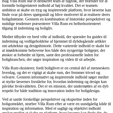
Bag Villa Rum står et dedikeret team af fagfolk, der brænder for at
formidle boligrelateret indhold af høj kvalitet. Det er teamets
ambition at skabe en tryg og inspirerende platform, hvor læserne kan
finde svar på deres spørgsmål og blive motiveret til at realisere deres
boligdrømme. Gennem en kombination af historiske perspektiver og
nutidige tendenser præsenterer Villa Rum en helhedsorienteret
tilgang til indretning og boligliv.
Mediet tilbyder en bred vifte af indhold, der spænder fra guides til
indretning og vedligeholdelse af hjemmet til dybdegående artikler
om arkitektur og designhistorie. Dette varierede indhold er skabt for
at imødekomme behovene hos både den nysgerrige boligejer, der
ønsker at forbedre sit hjem, samt den professionelle inden for
boligbranchen, der søger inspiration og viden til sit arbejde.
Villa Rum eksisterer, fordi boliglivet er en central del af menneskers
hverdag, og det er vigtigt at skabe rum, der fremmer trivsel og
velvære. Gennem informativt og inspirerende indhold søger mediet
at styrke læsernes forståelse for, hvordan indretning og design kan
påvirke livskvaliteten. Det er en mission, der understøttes af en dyb
respekt for både tradition og innovation inden for boligdesign.
Ved at samle forskellige perspektiver og ekspertise inden for
boligområdet, stræber Villa Rum efter at være en uundgåelig kilde til
inspiration og information. Med et sagligt og objektivt indhold
ønsker mediet at skabe en platform, hvor læserne kan finde det, de