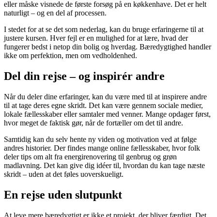
eller måske visnede de første forsøg på en køkkenhave. Det er helt
naturligt – og en del af processen.
I stedet for at se det som nederlag, kan du bruge erfaringerne til at
justere kursen. Hver fejl er en mulighed for at lære, hvad der
fungerer bedst i netop din bolig og hverdag. Bæredygtighed handler
ikke om perfektion, men om vedholdenhed.
Del din rejse – og inspirér andre
Når du deler dine erfaringer, kan du være med til at inspirere andre
til at tage deres egne skridt. Det kan være gennem sociale medier,
lokale fællesskaber eller samtaler med venner. Mange opdager først,
hvor meget de faktisk gør, når de fortæller om det til andre.
Samtidig kan du selv hente ny viden og motivation ved at følge
andres historier. Der findes mange online fællesskaber, hvor folk
deler tips om alt fra energirenovering til genbrug og grøn
madlavning. Det kan give dig idéer til, hvordan du kan tage næste
skridt – uden at det føles uoverskueligt.
En rejse uden slutpunkt
At leve mere bæredygtigt er ikke et projekt, der bliver færdigt. Det