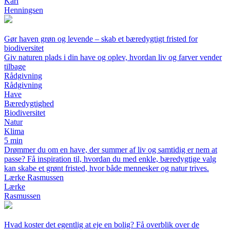
Karl
Henningsen
Gør haven grøn og levende – skab et bæredygtigt fristed for
biodiversitet
Giv naturen plads i din have og oplev, hvordan liv og farver vender
tilbage
Rådgivning
Rådgivning
Have
Bæredygtighed
Biodiversitet
Natur
Klima
5 min
Drømmer du om en have, der summer af liv og samtidig er nem at
passe? Få inspiration til, hvordan du med enkle, bæredygtige valg
kan skabe et grønt fristed, hvor både mennesker og natur trives.
Lærke Rasmussen
Lærke
Rasmussen
Hvad koster det egentlig at eje en bolig? Få overblik over de