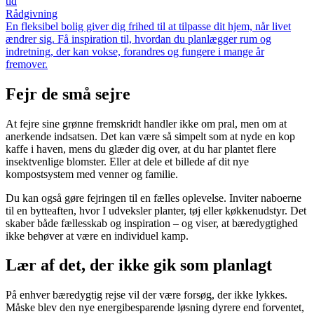
tid
Rådgivning
En fleksibel bolig giver dig frihed til at tilpasse dit hjem, når livet
ændrer sig. Få inspiration til, hvordan du planlægger rum og
indretning, der kan vokse, forandres og fungere i mange år
fremover.
Fejr de små sejre
At fejre sine grønne fremskridt handler ikke om pral, men om at
anerkende indsatsen. Det kan være så simpelt som at nyde en kop
kaffe i haven, mens du glæder dig over, at du har plantet flere
insektvenlige blomster. Eller at dele et billede af dit nye
kompostsystem med venner og familie.
Du kan også gøre fejringen til en fælles oplevelse. Inviter naboerne
til en bytteaften, hvor I udveksler planter, tøj eller køkkenudstyr. Det
skaber både fællesskab og inspiration – og viser, at bæredygtighed
ikke behøver at være en individuel kamp.
Lær af det, der ikke gik som planlagt
På enhver bæredygtig rejse vil der være forsøg, der ikke lykkes.
Måske blev den nye energibesparende løsning dyrere end forventet,