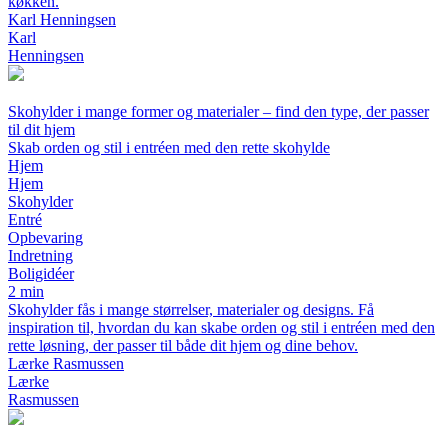
køkken.
Karl Henningsen
Karl
Henningsen
Skohylder i mange former og materialer – find den type, der passer
til dit hjem
Skab orden og stil i entréen med den rette skohylde
Hjem
Hjem
Skohylder
Entré
Opbevaring
Indretning
Boligidéer
2 min
Skohylder fås i mange størrelser, materialer og designs. Få
inspiration til, hvordan du kan skabe orden og stil i entréen med den
rette løsning, der passer til både dit hjem og dine behov.
Lærke Rasmussen
Lærke
Rasmussen