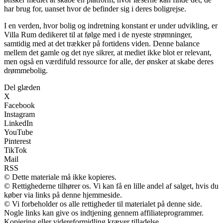
har brug for, uanset hvor de befinder sig i deres boligrejse.
I en verden, hvor bolig og indretning konstant er under udvikling, er
Villa Rum dedikeret til at følge med i de nyeste strømninger,
samtidig med at det trækker på fortidens viden. Denne balance
mellem det gamle og det nye sikrer, at mediet ikke blot er relevant,
men også en værdifuld ressource for alle, der ønsker at skabe deres
drømmebolig.
Del glæden
X
Facebook
Instagram
LinkedIn
YouTube
Pinterest
TikTok
Mail
RSS
© Dette materiale må ikke kopieres.
© Rettighederne tilhører os. Vi kan få en lille andel af salget, hvis du
køber via links på denne hjemmeside.
© Vi forbeholder os alle rettigheder til materialet på denne side.
Nogle links kan give os indtjening gennem affiliateprogrammer.
Kopiering eller videreformidling kræver tilladelse.