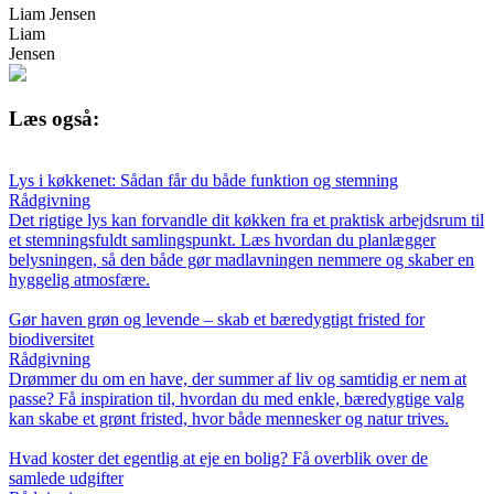
Liam Jensen
Liam
Jensen
Læs også:
Lys i køkkenet: Sådan får du både funktion og stemning
Rådgivning
Det rigtige lys kan forvandle dit køkken fra et praktisk arbejdsrum til
et stemningsfuldt samlingspunkt. Læs hvordan du planlægger
belysningen, så den både gør madlavningen nemmere og skaber en
hyggelig atmosfære.
Gør haven grøn og levende – skab et bæredygtigt fristed for
biodiversitet
Rådgivning
Drømmer du om en have, der summer af liv og samtidig er nem at
passe? Få inspiration til, hvordan du med enkle, bæredygtige valg
kan skabe et grønt fristed, hvor både mennesker og natur trives.
Hvad koster det egentlig at eje en bolig? Få overblik over de
samlede udgifter