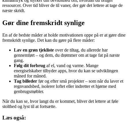
klimaaftryk og styrker din bevidsthed om, hvordan du bruger
ressourcer. Over tid bliver de til vaner, der gør det lettere at tage de
næste skridt.
Gør dine fremskridt synlige
En af de bedste måder at holde motivationen oppe på er at gøre dine
fremskridt synlige. Det kan du gøre på flere måder:
Lav en grøn tjekliste
over de tiltag, du allerede har
gennemført – og dem, du drømmer om at tage fat på næste
gang.
Følg dit forbrug
af el, vand og varme. Mange
energiselskaber tilbyder apps, hvor du kan se udviklingen
måned for måned.
Tag billeder
før og efter små projekter – som når du laver et
regnvandsbed, isolerer loftet eller indretter et hjørne med
genbrugsmøbler.
Når du kan se, hvor langt du er kommet, bliver det lettere at føle
stolthed og lyst til at fortsætte.
Læs også: