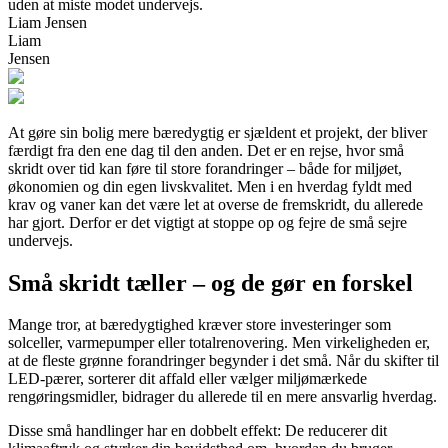
uden at miste modet undervejs.
Liam Jensen
Liam
Jensen
At gøre sin bolig mere bæredygtig er sjældent et projekt, der bliver
færdigt fra den ene dag til den anden. Det er en rejse, hvor små
skridt over tid kan føre til store forandringer – både for miljøet,
økonomien og din egen livskvalitet. Men i en hverdag fyldt med
krav og vaner kan det være let at overse de fremskridt, du allerede
har gjort. Derfor er det vigtigt at stoppe op og fejre de små sejre
undervejs.
Små skridt tæller – og de gør en forskel
Mange tror, at bæredygtighed kræver store investeringer som
solceller, varmepumper eller totalrenovering. Men virkeligheden er,
at de fleste grønne forandringer begynder i det små. Når du skifter til
LED-pærer, sorterer dit affald eller vælger miljømærkede
rengøringsmidler, bidrager du allerede til en mere ansvarlig hverdag.
Disse små handlinger har en dobbelt effekt: De reducerer dit