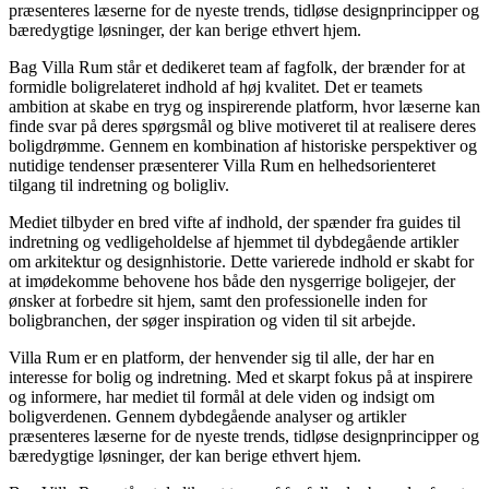
præsenteres læserne for de nyeste trends, tidløse designprincipper og
bæredygtige løsninger, der kan berige ethvert hjem.
Bag Villa Rum står et dedikeret team af fagfolk, der brænder for at
formidle boligrelateret indhold af høj kvalitet. Det er teamets
ambition at skabe en tryg og inspirerende platform, hvor læserne kan
finde svar på deres spørgsmål og blive motiveret til at realisere deres
boligdrømme. Gennem en kombination af historiske perspektiver og
nutidige tendenser præsenterer Villa Rum en helhedsorienteret
tilgang til indretning og boligliv.
Mediet tilbyder en bred vifte af indhold, der spænder fra guides til
indretning og vedligeholdelse af hjemmet til dybdegående artikler
om arkitektur og designhistorie. Dette varierede indhold er skabt for
at imødekomme behovene hos både den nysgerrige boligejer, der
ønsker at forbedre sit hjem, samt den professionelle inden for
boligbranchen, der søger inspiration og viden til sit arbejde.
Villa Rum er en platform, der henvender sig til alle, der har en
interesse for bolig og indretning. Med et skarpt fokus på at inspirere
og informere, har mediet til formål at dele viden og indsigt om
boligverdenen. Gennem dybdegående analyser og artikler
præsenteres læserne for de nyeste trends, tidløse designprincipper og
bæredygtige løsninger, der kan berige ethvert hjem.