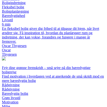
Boligindretning
Fleksibel bolig
Boligplanlægning
Bæredygtighed
Livsstil
6 min
En fleksibel bolig giver dig frihed til at tilpasse dit hjem, når livet
ændrer sig. Få inspiration til, hvordan du planlægger rum og
indretning, der kan vokse, forandres og fungere i mange år
fremover.
Oscar Thygesen
Oscar
Thygesen
Fejr dine grønne fremskridt – små sejre på din bæredygtige
boligrejse
Find motivation i hverdagen ved at anerkende de små skridt mod en
mere bæredygtig bolig
Rådgivning
Rådgivning
Bæredygtig bolig
Grøn livsstil
Motivation
Miljø