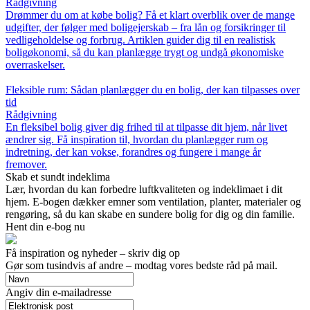
Rådgivning
Drømmer du om at købe bolig? Få et klart overblik over de mange
udgifter, der følger med boligejerskab – fra lån og forsikringer til
vedligeholdelse og forbrug. Artiklen guider dig til en realistisk
boligøkonomi, så du kan planlægge trygt og undgå økonomiske
overraskelser.
Fleksible rum: Sådan planlægger du en bolig, der kan tilpasses over
tid
Rådgivning
En fleksibel bolig giver dig frihed til at tilpasse dit hjem, når livet
ændrer sig. Få inspiration til, hvordan du planlægger rum og
indretning, der kan vokse, forandres og fungere i mange år
fremover.
Skab et sundt indeklima
Lær, hvordan du kan forbedre luftkvaliteten og indeklimaet i dit
hjem. E-bogen dækker emner som ventilation, planter, materialer og
rengøring, så du kan skabe en sundere bolig for dig og din familie.
Hent din e-bog nu
Få inspiration og nyheder – skriv dig op
Gør som tusindvis af andre – modtag vores bedste råd på mail.
Angiv din e-mailadresse