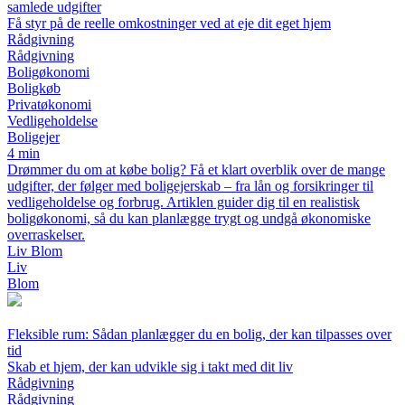
samlede udgifter
Få styr på de reelle omkostninger ved at eje dit eget hjem
Rådgivning
Rådgivning
Boligøkonomi
Boligkøb
Privatøkonomi
Vedligeholdelse
Boligejer
4 min
Drømmer du om at købe bolig? Få et klart overblik over de mange
udgifter, der følger med boligejerskab – fra lån og forsikringer til
vedligeholdelse og forbrug. Artiklen guider dig til en realistisk
boligøkonomi, så du kan planlægge trygt og undgå økonomiske
overraskelser.
Liv Blom
Liv
Blom
Fleksible rum: Sådan planlægger du en bolig, der kan tilpasses over
tid
Skab et hjem, der kan udvikle sig i takt med dit liv
Rådgivning
Rådgivning