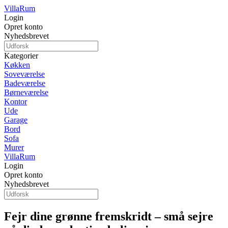
Villa
Rum
Login
Opret konto
Nyhedsbrevet
Kategorier
Køkken
Soveværelse
Badeværelse
Børneværelse
Kontor
Ude
Garage
Bord
Sofa
Murer
Villa
Rum
Login
Opret konto
Nyhedsbrevet
Fejr dine grønne fremskridt – små sejre