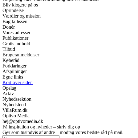
Bliv klogere på os
Oprindelse
Værdier og mission
Bag kulissen
Donér
Vores adresser
Publikationer
Gratis indhold
Tilbud
Brugeranmeldelser
Køberåd
Forklaringer
Afspilninger
Egne links
Kort over siden
Opslag
Arkiv
Nyhedssektion
Nyhedsfeed
VillaRum.dk
Optivo Media
hej@optivomedia.dk
Få inspiration og nyheder – skriv dig op
Gør som tusindvis af andre – modtag vores bedste råd på mail.