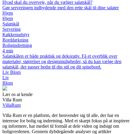
Hvad skal du overveje, når du vælger salatskål?
Gør serveringen indbydende med den rette skål til dine salater
Hjem
Hjem
Salatskål
Servering
Køkkenudstyr
Borddækning
Boligindretning
4 min
Salatskålen er både praktisk og dekorativ. Få et overblik over
materialer, størrelser og designmuligheder, så du kan vælge den
salatskål, der passer bedst til din stil og dit spisebord.
Liv Blom
Liv
Blom
Lær os at kende
Villa Rum
Villa
Rum
Villa Rum er en platform, der henvender sig til alle, der har en
interesse for bolig og indretning. Med et skarpt fokus på at inspirere
og informere, har mediet til formål at dele viden og indsigt om
boligverdenen. Gennem dybdegående analyser og artikler