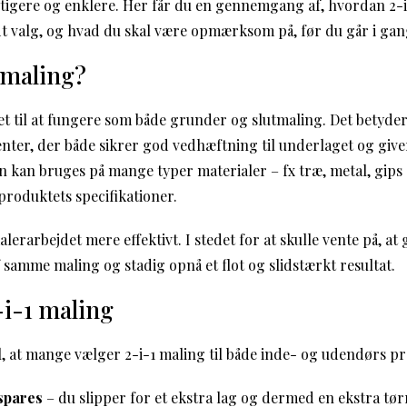
tigere og enklere. Her får du en gennemgang af, hvordan 2-i
t valg, og hvad du skal være opmærksom på, før du går i gan
 maling?
let til at fungere som både grunder og slutmaling. Det betyde
nter, der både sikrer god vedhæftning til underlaget og giv
n kan bruges på mange typer materialer – fx træ, metal, gips
produktets specifikationer.
lerarbejdet mere effektivt. I stedet for at skulle vente på, a
 samme maling og stadig opnå et flot og slidstærkt resultat.
-i-1 maling
l, at mange vælger 2-i-1 maling til både inde- og udendørs pr
spares
– du slipper for et ekstra lag og dermed en ekstra tør