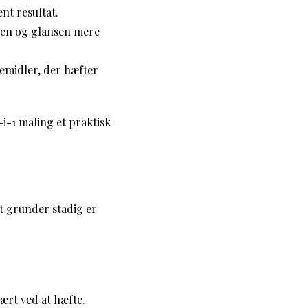
nt resultat.
ven og glansen mere
emidler, der hæfter
-i-1 maling et praktisk
at grunder stadig er
ært ved at hæfte.