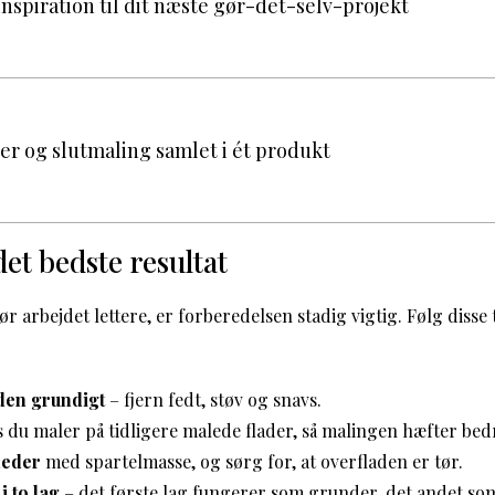
nspiration til dit næste gør-det-selv-projekt
er og slutmaling samlet i ét produkt
et bedste resultat
 arbejdet lettere, er forberedelsen stadig vigtig. Følg disse tr
den grundigt
– fjern fedt, støv og snavs.
is du maler på tidligere malede flader, så malingen hæfter bed
heder
med spartelmasse, og sørg for, at overfladen er tør.
i to lag
– det første lag fungerer som grunder, det andet so