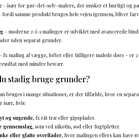
e
– især for gør-det-selv-malere, der ønsker et hurtigt og pæ
 fordi samme produkt bruges hele vejen igennem, bliver far
ng
– moderne 2-i-1 malinger er udviklet med avancerede bind
ader uden separat grunder.
fx maling af vægge, lofter eller tidligere malede døre – er 2
t resultat med mindre besvær.
du stadig bruge grunder?
an bruges i mange situationer, er der tilfælde, hvor en separ
 især, hvis:
nyt og sugende
, fx råt træ eller gipsplader.
or gennemslag
, som ved nikotin, sod eller fugtpletter.
nke eller glatte overflader
, hvor malingen ellers kan have sv