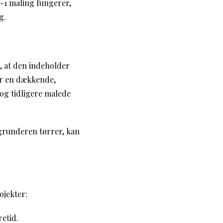
-1 maling fungerer,
g.
r, at den indeholder
er en dækkende,
 og tidligere malede
t grunderen tørrer, kan
ojekter:
retid.