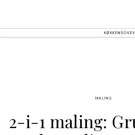
KØKKEN
SOVEV
MALING
2-i-1 maling: G