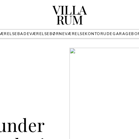
VILLA
RUM
ÆRELSE
BADEVÆRELSE
BØRNEVÆRELSE
KONTOR
UDE
GARAGE
BO
runder