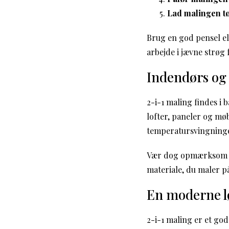
Lad malingen tø
Brug en god pensel ell
arbejde i jævne strøg 
Indendørs og
2-i-1 maling findes i 
lofter, paneler og mø
temperatursvingninger
Vær dog opmærksom på
materiale, du maler p
En moderne lø
2-i-1 maling er et g