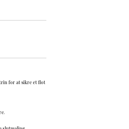
in for at sikre et flot
re.
m slutmaling.