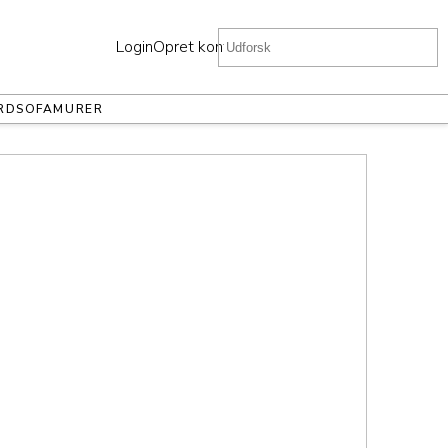
Login
Opret konto
RD
SOFA
MURER