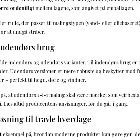
rre ordentligt
mellem lagene, som angivet på emballagen.
er rulle, der passer til malingstypen (vand- eller oliebaseret)
for at undgå striber.
 udendørs brug
både indendørs og udendørs varianter. Til indendørs brug er d
bler. Udendørs versioner er mere robuste og beskytter mod fu
 – perfekt til hegn, døre og vinduer.
, at udendørs 2-i-1 maling skal være mærket som vejrbestan
å. Læs altid producentens anvisninger, før du går i gang.
sning til travle hverdage
odt eksempel på, hvordan moderne produkter kan gøre gør-det