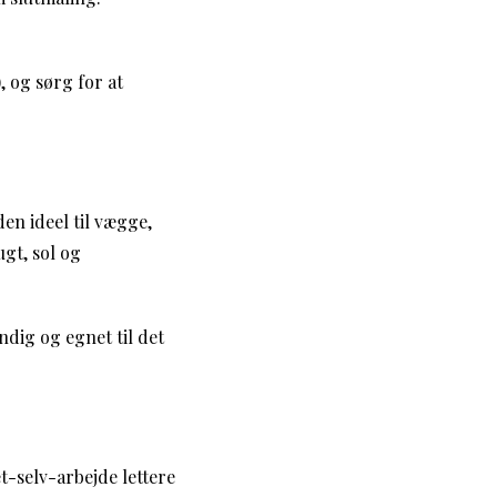
, og sørg for at
en ideel til vægge,
gt, sol og
dig og egnet til det
-selv-arbejde lettere