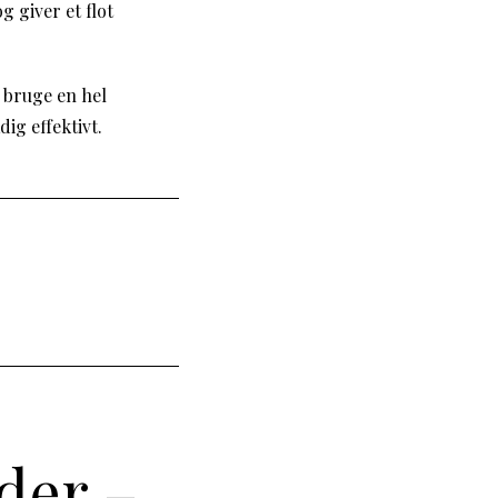
 giver et flot
t bruge en hel
ig effektivt.
der –