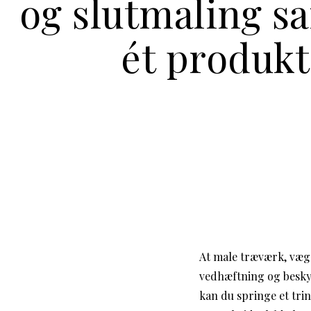
og slutmaling sa
ét produkt
At male træværk, vægg
vedhæftning og beskyt
kan du springe et tri