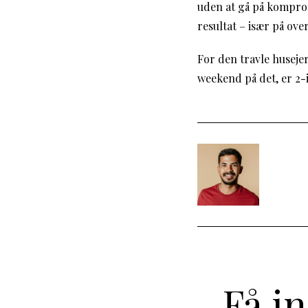
uden at gå på komprom
resultat – især på ove
For den travle husejer
weekend på det, er 2-i
Få i