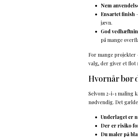
Nem anvendels
Ensartet finish
–
jævn.
God vedhæftni
på mange overfl
For mange projekter – 
valg, der giver et flo
Hvornår bør 
Selvom 2-i-1 maling k
nødvendig. Det gælder
Underlaget er 
Der er risiko f
Du maler på bla