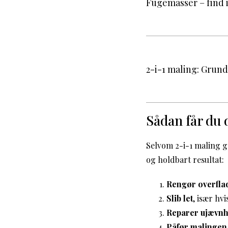
Fugemasser – find i
2-i-1 maling: Grund
Sådan får du d
Selvom 2-i-1 maling gør
og holdbart resultat:
Rengør overfla
Slib let
, især hv
Reparer ujævn
Påfør malingen 