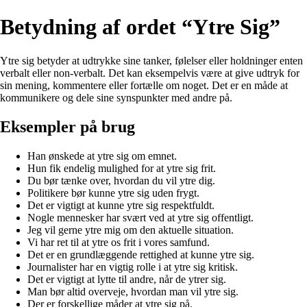
Betydning af ordet “Ytre Sig”
Ytre sig betyder at udtrykke sine tanker, følelser eller holdninger enten
verbalt eller non-verbalt. Det kan eksempelvis være at give udtryk for
sin mening, kommentere eller fortælle om noget. Det er en måde at
kommunikere og dele sine synspunkter med andre på.
Eksempler på brug
Han ønskede at ytre sig om emnet.
Hun fik endelig mulighed for at ytre sig frit.
Du bør tænke over, hvordan du vil ytre dig.
Politikere bør kunne ytre sig uden frygt.
Det er vigtigt at kunne ytre sig respektfuldt.
Nogle mennesker har svært ved at ytre sig offentligt.
Jeg vil gerne ytre mig om den aktuelle situation.
Vi har ret til at ytre os frit i vores samfund.
Det er en grundlæggende rettighed at kunne ytre sig.
Journalister har en vigtig rolle i at ytre sig kritisk.
Det er vigtigt at lytte til andre, når de ytrer sig.
Man bør altid overveje, hvordan man vil ytre sig.
Der er forskellige måder at ytre sig på.