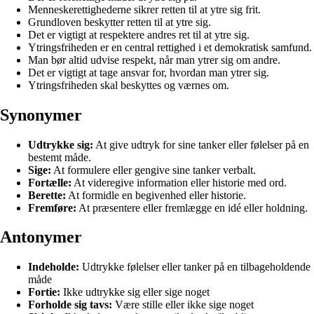
Menneskerettighederne sikrer retten til at ytre sig frit.
Grundloven beskytter retten til at ytre sig.
Det er vigtigt at respektere andres ret til at ytre sig.
Ytringsfriheden er en central rettighed i et demokratisk samfund.
Man bør altid udvise respekt, når man ytrer sig om andre.
Det er vigtigt at tage ansvar for, hvordan man ytrer sig.
Ytringsfriheden skal beskyttes og værnes om.
Synonymer
Udtrykke sig:
At give udtryk for sine tanker eller følelser på en
bestemt måde.
Sige:
At formulere eller gengive sine tanker verbalt.
Fortælle:
At videregive information eller historie med ord.
Berette:
At formidle en begivenhed eller historie.
Fremføre:
At præsentere eller fremlægge en idé eller holdning.
Antonymer
Indeholde:
Udtrykke følelser eller tanker på en tilbageholdende
måde
Fortie:
Ikke udtrykke sig eller sige noget
Forholde sig tavs:
Være stille eller ikke sige noget