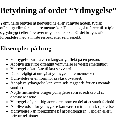
Betydning af ordet “Ydmygelse”
Ydmygelse betyder at nedværdige eller ydmyge nogen, typisk
offentligt eller foran andre mennesker. Det kan også referere til at føle
sig ydmyget eller flov over noget, der er sket. Ordet bruges ofte i
forbindelse med at miste respekt eller selvrespekt.
Eksempler på brug
Ydmygelse kan have en langvarig effekt på en person.
At blive udsat for offentlig ydmygelse er yderst smertefuldt.
Ydmygelse kan føre til lavt selvværd.
Det er vigtigt at undgå at ydmyge andre mennesker.
Ydmygelse er en form for psykisk overgreb.
At opleve ydmygelse kan være ødelæggende for ens mentale
sundhed.
Nogle mennesker bruger ydmygelse som et redskab til at
dominere andre.
Ydmygelse bør aldrig accepteres som en del af et sundt forhold.
At blive udsat for ydmygelse kan være en traumatisk oplevelse.
Ydmygelse kan forekomme på arbejdspladsen, i skolen eller i
private relationer.