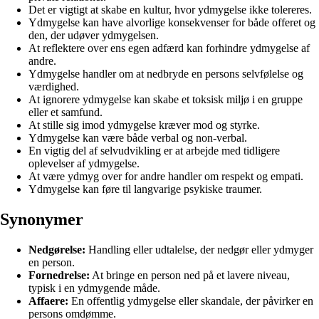
Det er vigtigt at skabe en kultur, hvor ydmygelse ikke tolereres.
Ydmygelse kan have alvorlige konsekvenser for både offeret og
den, der udøver ydmygelsen.
At reflektere over ens egen adfærd kan forhindre ydmygelse af
andre.
Ydmygelse handler om at nedbryde en persons selvfølelse og
værdighed.
At ignorere ydmygelse kan skabe et toksisk miljø i en gruppe
eller et samfund.
At stille sig imod ydmygelse kræver mod og styrke.
Ydmygelse kan være både verbal og non-verbal.
En vigtig del af selvudvikling er at arbejde med tidligere
oplevelser af ydmygelse.
At være ydmyg over for andre handler om respekt og empati.
Ydmygelse kan føre til langvarige psykiske traumer.
Synonymer
Nedgørelse:
Handling eller udtalelse, der nedgør eller ydmyger
en person.
Fornedrelse:
At bringe en person ned på et lavere niveau,
typisk i en ydmygende måde.
Affaere:
En offentlig ydmygelse eller skandale, der påvirker en
persons omdømme.