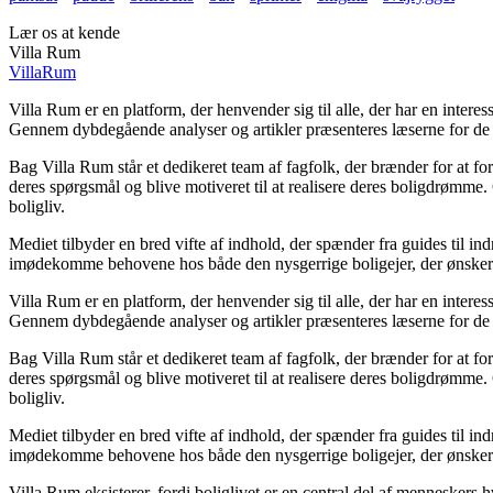
Lær os at kende
Villa Rum
Villa
Rum
Villa Rum er en platform, der henvender sig til alle, der har en intere
Gennem dybdegående analyser og artikler præsenteres læserne for de n
Bag Villa Rum står et dedikeret team af fagfolk, der brænder for at for
deres spørgsmål og blive motiveret til at realisere deres boligdrømme
boligliv.
Mediet tilbyder en bred vifte af indhold, der spænder fra guides til in
imødekomme behovene hos både den nysgerrige boligejer, der ønsker at 
Villa Rum er en platform, der henvender sig til alle, der har en intere
Gennem dybdegående analyser og artikler præsenteres læserne for de n
Bag Villa Rum står et dedikeret team af fagfolk, der brænder for at for
deres spørgsmål og blive motiveret til at realisere deres boligdrømme
boligliv.
Mediet tilbyder en bred vifte af indhold, der spænder fra guides til in
imødekomme behovene hos både den nysgerrige boligejer, der ønsker at 
Villa Rum eksisterer, fordi boliglivet er en central del af menneskers