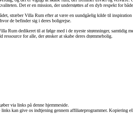
valiteten. Det er en mission, der understøttes af en dyb respekt for båd
ådet, stræber Villa Rum efter at være en uundgåelig kilde til inspiration
hvor de befinder sig i deres boligrejse.
 Villa Rum dedikeret til at følge med i de nyeste strømninger, samtidig
uld ressource for alle, der ønsker at skabe deres drømmebolig.
u køber via links på denne hjemmeside.
le links kan give os indtjening gennem affiliateprogrammer. Kopiering ell