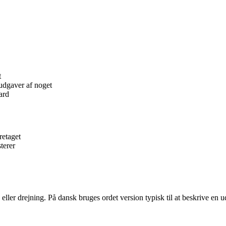
t
udgaver af noget
ard
retaget
terer
eller drejning. På dansk bruges ordet version typisk til at beskrive en ud