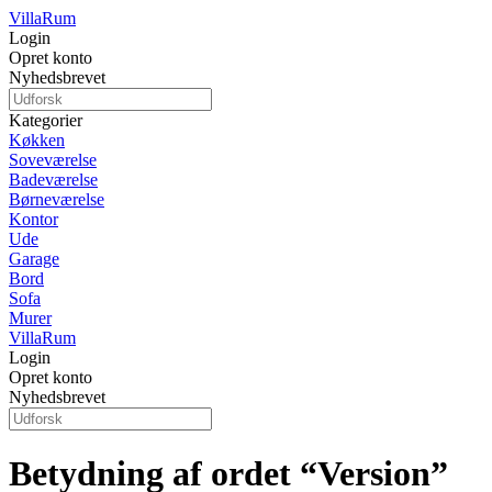
Villa
Rum
Login
Opret konto
Nyhedsbrevet
Kategorier
Køkken
Soveværelse
Badeværelse
Børneværelse
Kontor
Ude
Garage
Bord
Sofa
Murer
Villa
Rum
Login
Opret konto
Nyhedsbrevet
Betydning af ordet “Version”