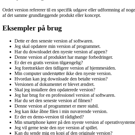
Ordet version refererer til en specifik udgave eller udformning af nog
af det samme grundlæggende produkt eller koncept.
Eksempler på brug
Dette er den seneste version af softwaren.
Jeg skal opdatere min version af programmet.
Har du downloadet den nyeste version af appen?
Denne version af produktet har mange forbedringer.
Er der en gratis version tilgængelig?
Jeg foretrækker den tidligere version af hjemmesiden.
Min computer understøtter ikke den nyeste version.
Hvordan kan jeg downloade den betalte version?
Versionen af dokumentet er blevet ændret.
Skal jeg installere den opdaterede version?
Jeg har brug for en professionel version af softwaren.
Har du set den seneste version af filmen?
Denne version af programmet er mere stabil.
Jeg kan ikke åbne filen i min nuværende version.
Er der en demo-version til rådighed?
Min smartphone kører på den nyeste version af operativsysteme
Jeg vil gerne teste den nye version af spillet.
Kan du sende mig en kopi af den originale version?