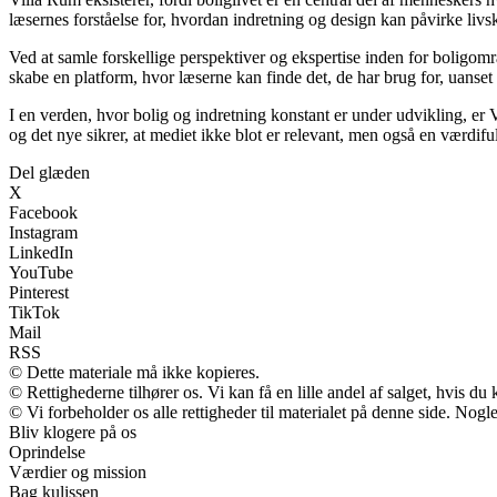
læsernes forståelse for, hvordan indretning og design kan påvirke livsk
Ved at samle forskellige perspektiver og ekspertise inden for boligomr
skabe en platform, hvor læserne kan finde det, de har brug for, uanset 
I en verden, hvor bolig og indretning konstant er under udvikling, er
og det nye sikrer, at mediet ikke blot er relevant, men også en værdif
Del glæden
X
Facebook
Instagram
LinkedIn
YouTube
Pinterest
TikTok
Mail
RSS
© Dette materiale må ikke kopieres.
© Rettighederne tilhører os. Vi kan få en lille andel af salget, hvis d
© Vi forbeholder os alle rettigheder til materialet på denne side. Nog
Bliv klogere på os
Oprindelse
Værdier og mission
Bag kulissen