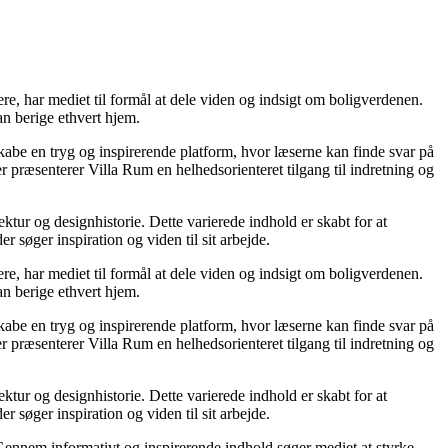
mere, har mediet til formål at dele viden og indsigt om boligverdenen.
n berige ethvert hjem.
 skabe en tryg og inspirerende platform, hvor læserne kan finde svar på
 præsenterer Villa Rum en helhedsorienteret tilgang til indretning og
ktur og designhistorie. Dette varierede indhold er skabt for at
søger inspiration og viden til sit arbejde.
mere, har mediet til formål at dele viden og indsigt om boligverdenen.
n berige ethvert hjem.
 skabe en tryg og inspirerende platform, hvor læserne kan finde svar på
 præsenterer Villa Rum en helhedsorienteret tilgang til indretning og
ktur og designhistorie. Dette varierede indhold er skabt for at
søger inspiration og viden til sit arbejde.
. Gennem informativt og inspirerende indhold søger mediet at styrke