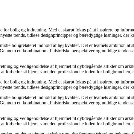
sse for bolig og indretning. Med et skarpt fokus på at inspirere og infor
yeste trends, tidløse designprincipper og bæredygtige løsninger, der ka
midle boligrelateret indhold af høj kvalitet. Det er teamets ambition at
. Gennem en kombination af historiske perspektiver og nutidige tendenser
dretning og vedligeholdelse af hjemmet til dybdegående artikler om arkite
forbedre sit hjem, samt den professionelle inden for boligbranchen, der 
sse for bolig og indretning. Med et skarpt fokus på at inspirere og infor
yeste trends, tidløse designprincipper og bæredygtige løsninger, der ka
midle boligrelateret indhold af høj kvalitet. Det er teamets ambition at
. Gennem en kombination af historiske perspektiver og nutidige tendenser
dretning og vedligeholdelse af hjemmet til dybdegående artikler om arkite
forbedre sit hjem, samt den professionelle inden for boligbranchen, der 
 hverdag, og det er vigtigt at skabe rum, der fremmer trivsel og velvære