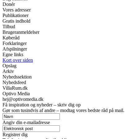
Donér
Vores adresser
Publikationer
Gratis indhold
Tilbud
Brugeranmeldelser
Køberåd
Forklaringer
Afspilninger
Egne links
Kort over siden
Opslag
Arkiv
Nyhedssektion
Nyhedsfeed
VillaRum.dk
Optivo Media
hej@optivomedia.dk
Få inspiration og nyheder – skriv dig op
Gør som tusindvis af andre – modtag vores bedste råd på mail.
Angiv din e-mailadresse
Registrer dig