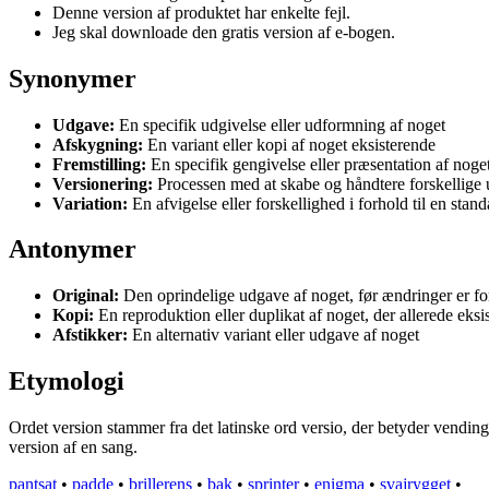
Denne version af produktet har enkelte fejl.
Jeg skal downloade den gratis version af e-bogen.
Synonymer
Udgave:
En specifik udgivelse eller udformning af noget
Afskygning:
En variant eller kopi af noget eksisterende
Fremstilling:
En specifik gengivelse eller præsentation af noge
Versionering:
Processen med at skabe og håndtere forskellige 
Variation:
En afvigelse eller forskellighed i forhold til en stand
Antonymer
Original:
Den oprindelige udgave af noget, før ændringer er fo
Kopi:
En reproduktion eller duplikat af noget, der allerede eksis
Afstikker:
En alternativ variant eller udgave af noget
Etymologi
Ordet version stammer fra det latinske ord versio, der betyder vending 
version af en sang.
pantsat
•
padde
•
brillerens
•
bak
•
sprinter
•
enigma
•
svajrygget
•