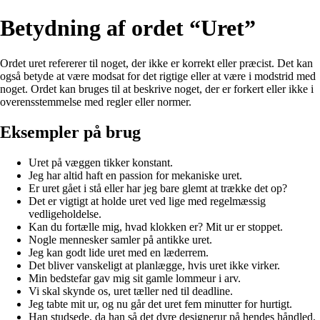
Betydning af ordet “Uret”
Ordet uret refererer til noget, der ikke er korrekt eller præcist. Det kan
også betyde at være modsat for det rigtige eller at være i modstrid med
noget. Ordet kan bruges til at beskrive noget, der er forkert eller ikke i
overensstemmelse med regler eller normer.
Eksempler på brug
Uret på væggen tikker konstant.
Jeg har altid haft en passion for mekaniske uret.
Er uret gået i stå eller har jeg bare glemt at trække det op?
Det er vigtigt at holde uret ved lige med regelmæssig
vedligeholdelse.
Kan du fortælle mig, hvad klokken er? Mit ur er stoppet.
Nogle mennesker samler på antikke uret.
Jeg kan godt lide uret med en læderrem.
Det bliver vanskeligt at planlægge, hvis uret ikke virker.
Min bedstefar gav mig sit gamle lommeur i arv.
Vi skal skynde os, uret tæller ned til deadline.
Jeg tabte mit ur, og nu går det uret fem minutter for hurtigt.
Han studsede, da han så det dyre designerur på hendes håndled.