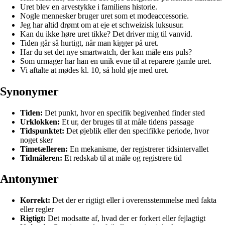
Uret blev en arvestykke i familiens historie.
Nogle mennesker bruger uret som et modeaccessorie.
Jeg har altid drømt om at eje et schweizisk luksusur.
Kan du ikke høre uret tikke? Det driver mig til vanvid.
Tiden går så hurtigt, når man kigger på uret.
Har du set det nye smartwatch, der kan måle ens puls?
Som urmager har han en unik evne til at reparere gamle uret.
Vi aftalte at mødes kl. 10, så hold øje med uret.
Synonymer
Tiden:
Det punkt, hvor en specifik begivenhed finder sted
Urklokken:
Et ur, der bruges til at måle tidens passage
Tidspunktet:
Det øjeblik eller den specifikke periode, hvor
noget sker
Timetælleren:
En mekanisme, der registrerer tidsintervallet
Tidmåleren:
Et redskab til at måle og registrere tid
Antonymer
Korrekt:
Det der er rigtigt eller i overensstemmelse med fakta
eller regler
Rigtigt:
Det modsatte af, hvad der er forkert eller fejlagtigt