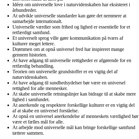
Idéen om universelle love i naturvidenskaben har eksisteret i
århundreder.
At udvikle universelle standarder kan gøre det nemmere at
samarbejde internationalt.
Universelle værdier som frihed og lighed er essentielle for et
retfærdigt samfund.
Et universelt sprog ville gøre kommunikation på tværs af
kulturer meget lettere.
Drømmen om at opnå universel fred har inspireret mange
gennem historien.
At have adgang til universelle rettigheder er afgørende for en
retfærdig behandling.
Teorien om universelle grundstoffer er en vigtig del af
naturvidenskaben.
At have adgang til sundhedsydelser bør være en universel
rettighed for alle mennesker.
At skabe universelle retningslinjer kan bidrage til at skabe mere
lighed i samfundet.
At anerkende og respektere forskellige kulturer er en vigtig del
af at skabe en universel forståelse.
At opnå en universel anerkendelse af menneskets værdighed bør
være et fælles mål for alle.
At arbejde mod universelle mål kan bringe forskellige samfund
tættere sammen.