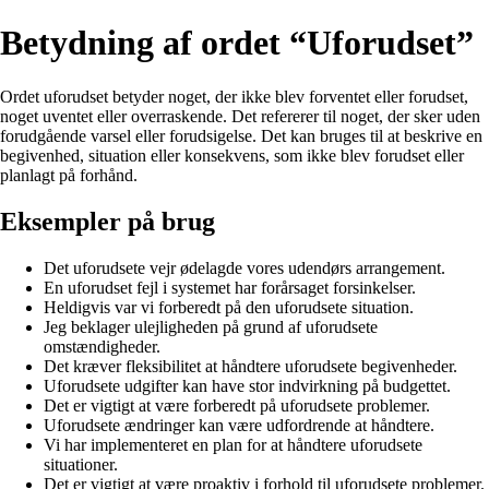
Betydning af ordet “Uforudset”
Ordet uforudset betyder noget, der ikke blev forventet eller forudset,
noget uventet eller overraskende. Det refererer til noget, der sker uden
forudgående varsel eller forudsigelse. Det kan bruges til at beskrive en
begivenhed, situation eller konsekvens, som ikke blev forudset eller
planlagt på forhånd.
Eksempler på brug
Det uforudsete vejr ødelagde vores udendørs arrangement.
En uforudset fejl i systemet har forårsaget forsinkelser.
Heldigvis var vi forberedt på den uforudsete situation.
Jeg beklager ulejligheden på grund af uforudsete
omstændigheder.
Det kræver fleksibilitet at håndtere uforudsete begivenheder.
Uforudsete udgifter kan have stor indvirkning på budgettet.
Det er vigtigt at være forberedt på uforudsete problemer.
Uforudsete ændringer kan være udfordrende at håndtere.
Vi har implementeret en plan for at håndtere uforudsete
situationer.
Det er vigtigt at være proaktiv i forhold til uforudsete problemer.