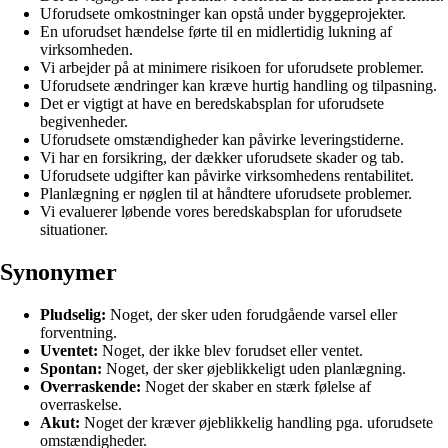
Uforudsete omkostninger kan opstå under byggeprojekter.
En uforudset hændelse førte til en midlertidig lukning af
virksomheden.
Vi arbejder på at minimere risikoen for uforudsete problemer.
Uforudsete ændringer kan kræve hurtig handling og tilpasning.
Det er vigtigt at have en beredskabsplan for uforudsete
begivenheder.
Uforudsete omstændigheder kan påvirke leveringstiderne.
Vi har en forsikring, der dækker uforudsete skader og tab.
Uforudsete udgifter kan påvirke virksomhedens rentabilitet.
Planlægning er nøglen til at håndtere uforudsete problemer.
Vi evaluerer løbende vores beredskabsplan for uforudsete
situationer.
Synonymer
Pludselig:
Noget, der sker uden forudgående varsel eller
forventning.
Uventet:
Noget, der ikke blev forudset eller ventet.
Spontan:
Noget, der sker øjeblikkeligt uden planlægning.
Overraskende:
Noget der skaber en stærk følelse af
overraskelse.
Akut:
Noget der kræver øjeblikkelig handling pga. uforudsete
omstændigheder.