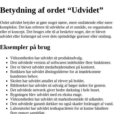
Betydning af ordet “Udvidet”
Ordet udvidet betyder at gøre noget større, mere omfattende eller mere
komplekst. Det kan referere til udvidelse af et område, en organisation
eller et koncept. Det bruges ofte til at beskrive noget, der er blevet
udvidet eller forlænget ud over dets oprindelige grænser eller omfang.
Eksempler på brug
Virksomheden har udvidet sit produktudvalg.
Den udvidede version af softwaren indeholder flere funktioner.
Der er blevet udvidet medarbejderstaben på kontoret.
Butikken har udvidet åbningstiderne for at imødekomme
kundernes behov.
Skolen har udvidet antallet af elever på holdet.
Biblioteket har udvidet sit udvalg af bøger inden for genren.
Det udvidede netværk giver bedre dækning i hele huset.
Bygningen blev udvidet med en ekstra etage.
Virksomheden har udvidet sit markedsområde til udlandet.
Den udvidede garanti dækker nu også skader forårsaget af vand.
Laboratoriet har udvidet testkapaciteten for at kunne håndtere
flere prøver samtidigt.