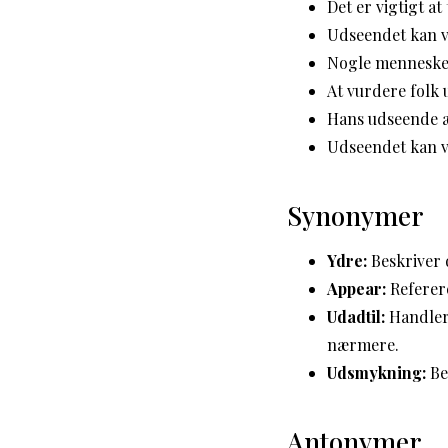
Det er vigtigt at
Udseendet kan væ
Nogle mennesker
At vurdere folk 
Hans udseende æ
Udseendet kan v
Synonymer
Ydre:
Beskriver 
Appear:
Referere
Udadtil:
Handler 
nærmere.
Udsmykning:
Be
Antonymer