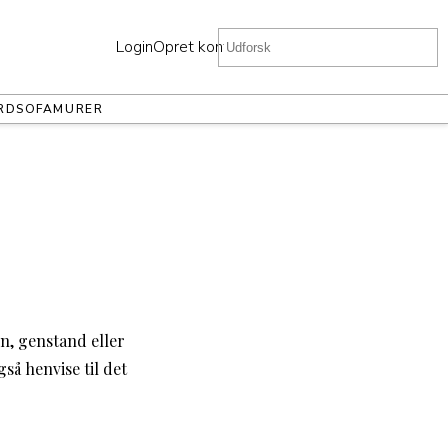
Login
Opret konto
RD
SOFA
MURER
on, genstand eller
så henvise til det