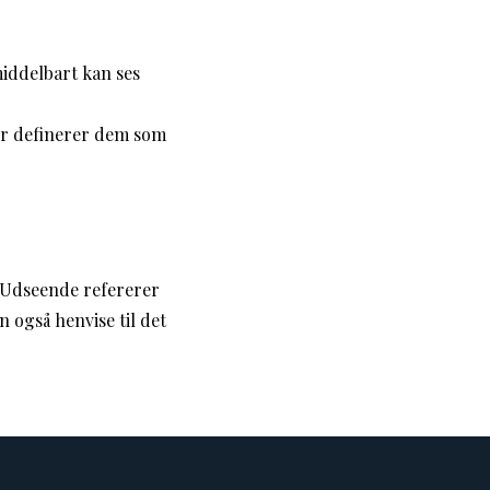
iddelbart kan ses
er definerer dem som
. Udseende refererer
n også henvise til det