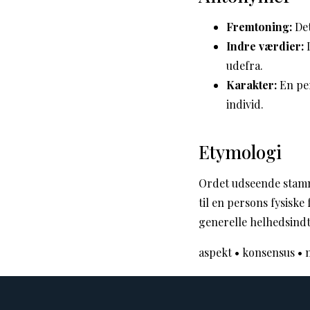
Fremtoning:
Det
Indre værdier:
D
udefra.
Karakter:
En per
individ.
Etymologi
Ordet udseende stamme
til en persons fysiske
generelle helhedsindt
aspekt
•
konsensus
•