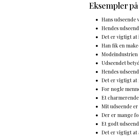
Eksempler på
Hans udseende 
Hendes udseende
Det er vigtigt a
Han fik en make-
Modeindustrien 
Udseendet betyde
Hendes udseende
Det er vigtigt at
For nogle menne
Et charmerende
Mit udseende er 
Der er mange for
Et godt udseend
Det er vigtigt a