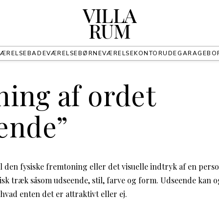
VILLA
RUM
ÆRELSE
BADEVÆRELSE
BØRNEVÆRELSE
KONTOR
UDE
GARAGE
BO
ing af ordet
ende”
 den fysiske fremtoning eller det visuelle indtryk af en pers
isk træk såsom udseende, stil, farve og form. Udseende kan og
hvad enten det er attraktivt eller ej.