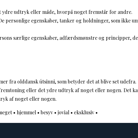
 ydre udtryk eller måde, hvorpå noget fremstår for andre.
e personlige egenskaber, tanker og holdninger, som ikke um
sons særlige egenskaber, adfærdsmønstre og principper, d
r fra olddansk útsinni, som betyder det at blive set udefra
 fremtoning eller det ydre udtryk af noget eller nogen. Det ka
ryk af noget eller nogen.
meget
•
hjemmel
•
besyv
•
jovial
•
eksklusiv
•