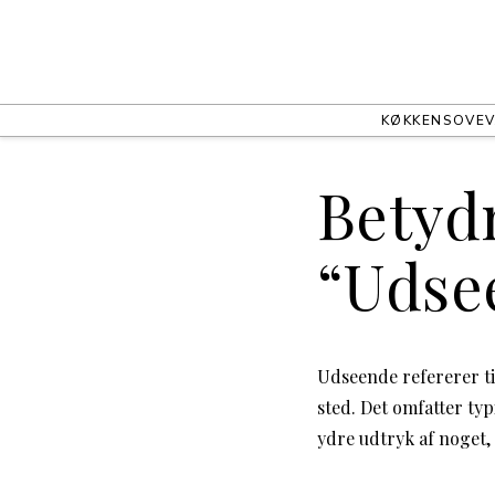
KØKKEN
SOVEV
Betydn
“Udse
Udseende refererer til
sted. Det omfatter typ
ydre udtryk af noget, 