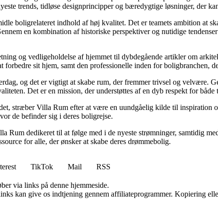
ste trends, tidløse designprincipper og bæredygtige løsninger, der kan
idle boligrelateret indhold af høj kvalitet. Det er teamets ambition at s
Gennem en kombination af historiske perspektiver og nutidige tendenser 
retning og vedligeholdelse af hjemmet til dybdegående artikler om arkitek
rbedre sit hjem, samt den professionelle inden for boligbranchen, der s
hverdag, og det er vigtigt at skabe rum, der fremmer trivsel og velvære.
aliteten. Det er en mission, der understøttes af en dyb respekt for både 
et, stræber Villa Rum efter at være en uundgåelig kilde til inspiration 
or de befinder sig i deres boligrejse.
illa Rum dedikeret til at følge med i de nyeste strømninger, samtidig m
essource for alle, der ønsker at skabe deres drømmebolig.
terest
TikTok
Mail
RSS
 køber via links på denne hjemmeside.
 links kan give os indtjening gennem affiliateprogrammer. Kopiering elle