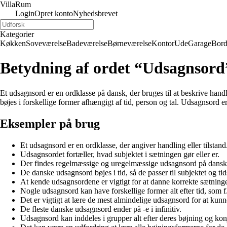
Villa
Rum
Login
Opret konto
Nyhedsbrevet
Kategorier
Køkken
Soveværelse
Badeværelse
Børneværelse
Kontor
Ude
Garage
Bor
Betydning af ordet “Udsagnsord
Et udsagnsord er en ordklasse på dansk, der bruges til at beskrive handl
bøjes i forskellige former afhængigt af tid, person og tal. Udsagnsord 
Eksempler på brug
Et udsagnsord er en ordklasse, der angiver handling eller tilstand
Udsagnsordet fortæller, hvad subjektet i sætningen gør eller er.
Der findes regelmæssige og uregelmæssige udsagnsord på dansk
De danske udsagnsord bøjes i tid, så de passer til subjektet og ti
At kende udsagnsordene er vigtigt for at danne korrekte sætning
Nogle udsagnsord kan have forskellige former alt efter tid, som f
Det er vigtigt at lære de mest almindelige udsagnsord for at ku
De fleste danske udsagnsord ender på -e i infinitiv.
Udsagnsord kan inddeles i grupper alt efter deres bøjning og kon