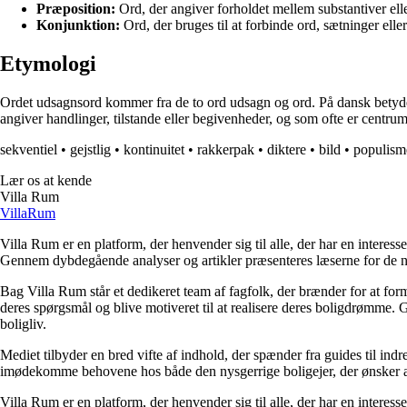
Præposition:
Ord, der angiver forholdet mellem substantiver ell
Konjunktion:
Ord, der bruges til at forbinde ord, sætninger eller
Etymologi
Ordet udsagnsord kommer fra de to ord udsagn og ord. På dansk betyder ud
angiver handlinger, tilstande eller begivenheder, og som ofte er centrum
sekventiel
•
gejstlig
•
kontinuitet
•
rakkerpak
•
diktere
•
bild
•
populism
Lær os at kende
Villa Rum
Villa
Rum
Villa Rum er en platform, der henvender sig til alle, der har en interess
Gennem dybdegående analyser og artikler præsenteres læserne for de nye
Bag Villa Rum står et dedikeret team af fagfolk, der brænder for at form
deres spørgsmål og blive motiveret til at realisere deres boligdrømme. 
boligliv.
Mediet tilbyder en bred vifte af indhold, der spænder fra guides til ind
imødekomme behovene hos både den nysgerrige boligejer, der ønsker at fo
Villa Rum er en platform, der henvender sig til alle, der har en interess