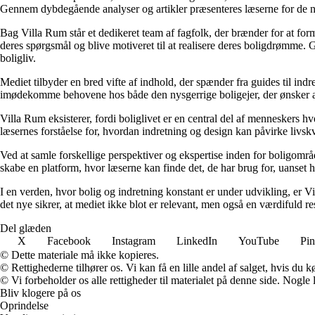
Gennem dybdegående analyser og artikler præsenteres læserne for de nye
Bag Villa Rum står et dedikeret team af fagfolk, der brænder for at form
deres spørgsmål og blive motiveret til at realisere deres boligdrømme. 
boligliv.
Mediet tilbyder en bred vifte af indhold, der spænder fra guides til ind
imødekomme behovene hos både den nysgerrige boligejer, der ønsker at fo
Villa Rum eksisterer, fordi boliglivet er en central del af menneskers 
læsernes forståelse for, hvordan indretning og design kan påvirke livskv
Ved at samle forskellige perspektiver og ekspertise inden for boligområd
skabe en platform, hvor læserne kan finde det, de har brug for, uanset hv
I en verden, hvor bolig og indretning konstant er under udvikling, er V
det nye sikrer, at mediet ikke blot er relevant, men også en værdifuld r
Del glæden
X
Facebook
Instagram
LinkedIn
YouTube
Pin
© Dette materiale må ikke kopieres.
© Rettighederne tilhører os. Vi kan få en lille andel af salget, hvis du
© Vi forbeholder os alle rettigheder til materialet på denne side. Nogle
Bliv klogere på os
Oprindelse