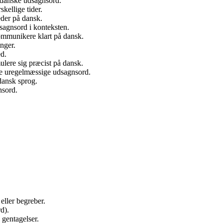
 danske udsagnsord.
skellige tider.
eder på dansk.
sagnsord i konteksten.
ommunikere klart på dansk.
nger.
d.
ulere sig præcist på dansk.
de uregelmæssige udsagnsord.
dansk sprog.
nsord.
 eller begreber.
d).
 gentagelser.