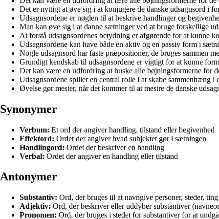
Det kan være en udfordring at lære alle bøjningsformerne for de
Det er nyttigt at øve sig i at konjugere de danske udsagnsord i for
Udsagnsordene er nøglen til at beskrive handlinger og begivenh
Man kan øve sig i at danne sætninger ved at bruge forskellige ud
At forstå udsagnsordenes betydning er afgørende for at kunne k
Udsagnsordene kan have både en aktiv og en passiv form i sætni
Nogle udsagnsord har faste præpositioner, de bruges sammen me
Grundigt kendskab til udsagnsordene er vigtigt for at kunne form
Det kan være en udfordring at huske alle bøjningsformerne for 
Udsagnsordene spiller en central rolle i at skabe sammenhæng i 
Øvelse gør mester, når det kommer til at mestre de danske udsag
Synonymer
Verbum:
Et ord der angiver handling, tilstand eller begivenhed
Effektord:
Ordet der angiver hvad subjektet gør i sætningen
Handlingord:
Ordet der beskriver en handling
Verbal:
Ordet der angiver en handling eller tilstand
Antonymer
Substantiv:
Ord, der bruges til at navngive personer, steder, ting
Adjektiv:
Ord, der beskriver eller uddyber substantiver (navneor
Pronomen:
Ord, der bruges i stedet for substantiver for at undgå