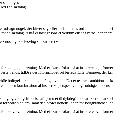
er sætninger.
 led i en sætning.
sagn noget, der bliver sagt eller fortalt, mens ord refererer til en bet
 for en sætning. Altså er udsagnsord et verbum eller et verba, der er anv
e
•
nostalgi
•
selvsving
•
inkarneret
•
e for bolig og indretning. Med et skarpt fokus på at inspirere og informe
ste trends, tidløse designprincipper og bæredygtige løsninger, der kan
idle boligrelateret indhold af høj kvalitet. Det er teamets ambition at s
Gennem en kombination af historiske perspektiver og nutidige tendenser 
retning og vedligeholdelse af hjemmet til dybdegående artikler om arkitek
rbedre sit hjem, samt den professionelle inden for boligbranchen, der s
e for bolig og indretning. Med et skarpt fokus på at inspirere og informe