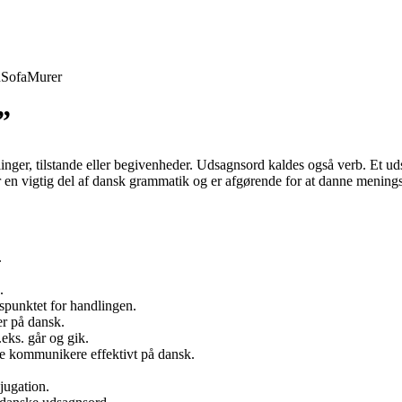
d
Sofa
Murer
”
inger, tilstande eller begivenheder. Udsagnsord kaldes også verb. Et uds
er en vigtig del af dansk grammatik og er afgørende for at danne mening
.
.
dspunktet for handlingen.
er på dansk.
.eks. går og gik.
nne kommunikere effektivt på dansk.
jugation.