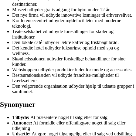
destinationer.
Museet udbyder gratis adgang for børn under 12 år.
Det nye firma vil udbyde innovative løsninger til erhvervslivet.
Konferencecentret udbyder mødefaciliteter med moderne
teknologi.
Teaterselskabet vil udbyde forestillinger for skoler og
institutioner.
Den lokale café udbyder lækre kaffer og friskbagt brød.
Det kendte hotel udbyder luksuriøse ophold med spa og
wellness.
Skønhedssalonen udbyder forskellige behandlinger for sine
kunder.
Webshoppen udbyder produkter indenfor mode og accessories.
Restaurationskæden vil udbyde franchise-muligheder til
iværksættere.
Den velgørende organisation udbyder hjælp til udsatte grupper i
samfundet.
Synonymer
Tilbyde:
At præsentere noget til salg eller for salg
Annonce:
At formidle eller offentliggøre noget til salg eller
udlejning
Udsætte:
At gøre noget tilgængeligt eller til salg ved udstilling