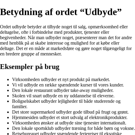
Betydning af ordet “Udbyde”
Ordet udbyde betyder at tilbyde noget til salg, opmærksomhed eller
deltagelse, ofte i forbindelse med produkter, tjenester eller
begivenheder. Når man udbyder noget, præsenterer man det for andre
med henblik på at skabe interesse og mulighed for at købe eller
deltage. Det er en måde at markedsføre og gøre noget tilgængeligt for
en bredere gruppe af mennesker.
Eksempler på brug
Virksomheden udbyder et nyt produkt på markedet.
Vi vil udbyde en række spændende kurser til vores kunder.
Den lokale restaurant udbyder take-away muligheder.
Skolen vil snart udbyde en ny uddannelse til eleverne.
Boligselskabet udbyder lejligheder til både studerende og
familier.
Det store supermarked udbyder gode tilbud på frugt og grønt.
Hjemmesiden udbyder et stort udvalg af elektronikprodukter.
Virksomheden ønsker at udbyde sine tjenester internationalt.
Den lokale sportsklub udbyder træning for både børn og voksne.
Rejsebureauet udbyder spændende ferierejser til eksotiske