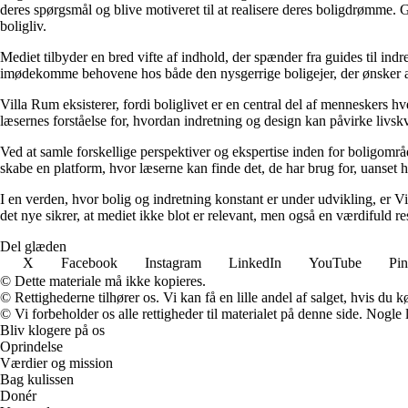
deres spørgsmål og blive motiveret til at realisere deres boligdrømme. 
boligliv.
Mediet tilbyder en bred vifte af indhold, der spænder fra guides til ind
imødekomme behovene hos både den nysgerrige boligejer, der ønsker at fo
Villa Rum eksisterer, fordi boliglivet er en central del af menneskers 
læsernes forståelse for, hvordan indretning og design kan påvirke livskv
Ved at samle forskellige perspektiver og ekspertise inden for boligområd
skabe en platform, hvor læserne kan finde det, de har brug for, uanset hv
I en verden, hvor bolig og indretning konstant er under udvikling, er V
det nye sikrer, at mediet ikke blot er relevant, men også en værdifuld r
Del glæden
X
Facebook
Instagram
LinkedIn
YouTube
Pin
© Dette materiale må ikke kopieres.
© Rettighederne tilhører os. Vi kan få en lille andel af salget, hvis du
© Vi forbeholder os alle rettigheder til materialet på denne side. Nogle
Bliv klogere på os
Oprindelse
Værdier og mission
Bag kulissen
Donér