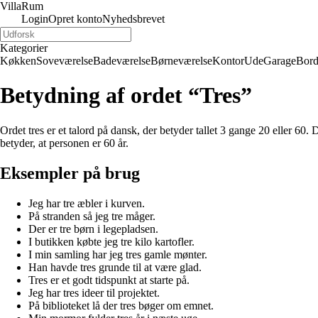
Villa
Rum
Login
Opret konto
Nyhedsbrevet
Kategorier
Køkken
Soveværelse
Badeværelse
Børneværelse
Kontor
Ude
Garage
Bor
Betydning af ordet “Tres”
Ordet tres er et talord på dansk, der betyder tallet 3 gange 20 eller 60.
betyder, at personen er 60 år.
Eksempler på brug
Jeg har tre æbler i kurven.
På stranden så jeg tre måger.
Der er tre børn i legepladsen.
I butikken købte jeg tre kilo kartofler.
I min samling har jeg tres gamle mønter.
Han havde tres grunde til at være glad.
Tres er et godt tidspunkt at starte på.
Jeg har tres ideer til projektet.
På biblioteket lå der tres bøger om emnet.