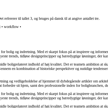
 refererer til tallet 3, og bruges på dansk til at angive antallet tre.
t
•
workflow
•
e for bolig og indretning. Med et skarpt fokus på at inspirere og informe
ste trends, tidløse designprincipper og bæredygtige løsninger, der kan
idle boligrelateret indhold af høj kvalitet. Det er teamets ambition at s
Gennem en kombination af historiske perspektiver og nutidige tendenser 
retning og vedligeholdelse af hjemmet til dybdegående artikler om arkitek
rbedre sit hjem, samt den professionelle inden for boligbranchen, der s
e for bolig og indretning. Med et skarpt fokus på at inspirere og informe
ste trends, tidløse designprincipper og bæredygtige løsninger, der kan
idle boligrelateret indhold af høj kvalitet. Det er teamets ambition at s