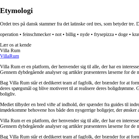
Etymologi
Ordet tres på dansk stammer fra det latinske ord tres, som betyder tre. Det
operation
•
feinschmecker
•
not
•
billig
•
nyde
•
frysepizza
•
doge
•
kra
Lær os at kende
Villa Rum
Villa
Rum
Villa Rum er en platform, der henvender sig til alle, der har en interess
Gennem dybdegående analyser og artikler præsenteres læserne for de nye
Bag Villa Rum står et dedikeret team af fagfolk, der brænder for at form
deres spørgsmål og blive motiveret til at realisere deres boligdrømme. 
boligliv.
Mediet tilbyder en bred vifte af indhold, der spænder fra guides til ind
imødekomme behovene hos både den nysgerrige boligejer, der ønsker at fo
Villa Rum er en platform, der henvender sig til alle, der har en interess
Gennem dybdegående analyser og artikler præsenteres læserne for de nye
Bag Villa Rum står et dedikeret team af fagfolk, der brænder for at form