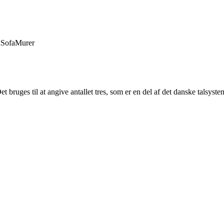
d
Sofa
Murer
 Det bruges til at angive antallet tres, som er en del af det danske talsy