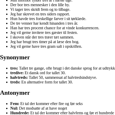
Min mormor fylder tres år i næste uge.
Der bor tres mennesker i den lille by.
Vi tager tres skridt frem og to tilbage.
Jeg har skrevet en tres siders rapport.
Hun havde tres forskellige farver i sit tørklæde.
De tre venner har kendt hinanden i tres år.
Han har tres procent chance for at vinde konkurrencen.
Jeg vil gerne invitere tres gæster til festen.
I skoven står der tres træer tæt sammen.
Jeg har brugt tres timer på at læse den bog.
Jeg vil gerne have tres gram salt i opskriften.
Synonymer
tres:
Tallet tre gange, ofte brugt i det danske sprog for at udtrykke t
tredive:
Et dansk ord for tallet 30.
halvtreds:
Tallet 50, sammensat af halvtredsindstyve.
treds:
En alternative form for tallet 30.
Antonymer
Fem:
Et tal der kommer efter fire og før seks
Nul:
Det modsatte af at have noget
Hundrede:
Et tal der kommer efter halvfems og før et hundrede 