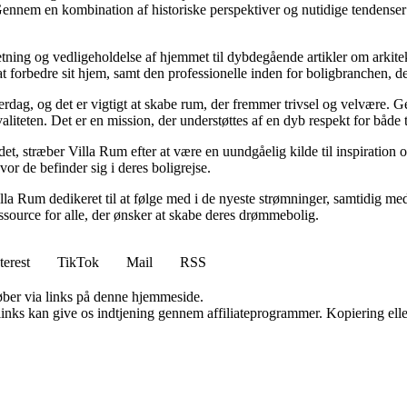
Gennem en kombination af historiske perspektiver og nutidige tendenser 
retning og vedligeholdelse af hjemmet til dybdegående artikler om arkitek
rbedre sit hjem, samt den professionelle inden for boligbranchen, der s
hverdag, og det er vigtigt at skabe rum, der fremmer trivsel og velvære.
aliteten. Det er en mission, der understøttes af en dyb respekt for både 
et, stræber Villa Rum efter at være en uundgåelig kilde til inspiration 
or de befinder sig i deres boligrejse.
illa Rum dedikeret til at følge med i de nyeste strømninger, samtidig m
essource for alle, der ønsker at skabe deres drømmebolig.
terest
TikTok
Mail
RSS
 køber via links på denne hjemmeside.
 links kan give os indtjening gennem affiliateprogrammer. Kopiering elle