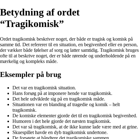
Betydning af ordet
“Tragikomisk”
Ordet tragikomisk beskriver noget, der både er tragisk og komisk på
samme tid. Det refererer til en situation, en begivenhed eller en person,
der vækker både følelser af sorg og latter samtidig. Tragikomisk bruges
ofte til at beskrive noget, der er både rørende og underholdende på en
mærkelig og kompleks måde.
Eksempler på brug
Det var en tragikomisk situation.
Hans forsøg på at imponere hende var tragikomisk.
Det hele udviklede sig på en tragikomisk måde.
Situationen var en blanding af tragedie og komik – helt
tragikomisk.
De komiske elementer gjorde det til en tragikomisk begivenhed.
Humoren i det hele gjorde det næsten tragikomisk.
Det var så tragikomisk, at de ikke kunne lade være med at grine.
Skuespillet havde en dyb tragikomisk undertone.
De forsøgte at håndtere det tragikomiske sammen.