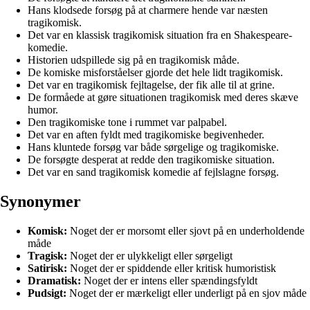
Hans klodsede forsøg på at charmere hende var næsten
tragikomisk.
Det var en klassisk tragikomisk situation fra en Shakespeare-
komedie.
Historien udspillede sig på en tragikomisk måde.
De komiske misforståelser gjorde det hele lidt tragikomisk.
Det var en tragikomisk fejltagelse, der fik alle til at grine.
De formåede at gøre situationen tragikomisk med deres skæve
humor.
Den tragikomiske tone i rummet var palpabel.
Det var en aften fyldt med tragikomiske begivenheder.
Hans kluntede forsøg var både sørgelige og tragikomiske.
De forsøgte desperat at redde den tragikomiske situation.
Det var en sand tragikomisk komedie af fejlslagne forsøg.
Synonymer
Komisk:
Noget der er morsomt eller sjovt på en underholdende
måde
Tragisk:
Noget der er ulykkeligt eller sørgeligt
Satirisk:
Noget der er spiddende eller kritisk humoristisk
Dramatisk:
Noget der er intens eller spændingsfyldt
Pudsigt:
Noget der er mærkeligt eller underligt på en sjov måde