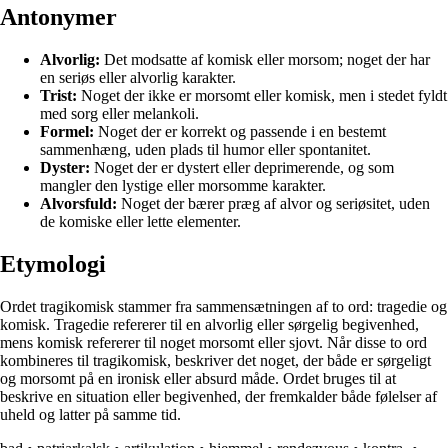
Antonymer
Alvorlig:
Det modsatte af komisk eller morsom; noget der har
en seriøs eller alvorlig karakter.
Trist:
Noget der ikke er morsomt eller komisk, men i stedet fyldt
med sorg eller melankoli.
Formel:
Noget der er korrekt og passende i en bestemt
sammenhæng, uden plads til humor eller spontanitet.
Dyster:
Noget der er dystert eller deprimerende, og som
mangler den lystige eller morsomme karakter.
Alvorsfuld:
Noget der bærer præg af alvor og seriøsitet, uden
de komiske eller lette elementer.
Etymologi
Ordet tragikomisk stammer fra sammensætningen af to ord: tragedie og
komisk. Tragedie refererer til en alvorlig eller sørgelig begivenhed,
mens komisk refererer til noget morsomt eller sjovt. Når disse to ord
kombineres til tragikomisk, beskriver det noget, der både er sørgeligt
og morsomt på en ironisk eller absurd måde. Ordet bruges til at
beskrive en situation eller begivenhed, der fremkalder både følelser af
uheld og latter på samme tid.