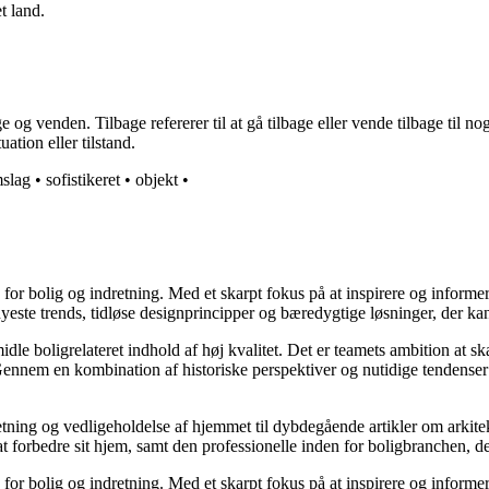
t land.
g venden. Tilbage refererer til at gå tilbage eller vende tilbage til nog
uation eller tilstand.
slag
•
sofistikeret
•
objekt
•
e for bolig og indretning. Med et skarpt fokus på at inspirere og informe
ste trends, tidløse designprincipper og bæredygtige løsninger, der kan
idle boligrelateret indhold af høj kvalitet. Det er teamets ambition at s
Gennem en kombination af historiske perspektiver og nutidige tendenser 
retning og vedligeholdelse af hjemmet til dybdegående artikler om arkitek
rbedre sit hjem, samt den professionelle inden for boligbranchen, der s
e for bolig og indretning. Med et skarpt fokus på at inspirere og informe