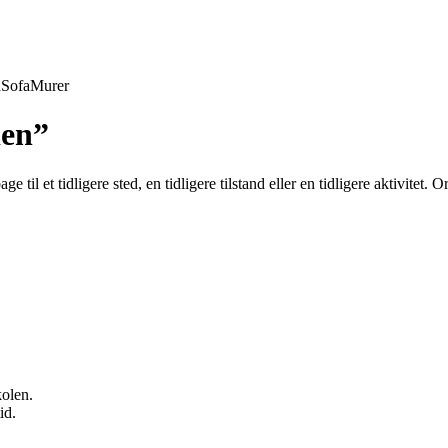
d
Sofa
Murer
den”
e til et tidligere sted, en tidligere tilstand eller en tidligere aktivite
kolen.
id.