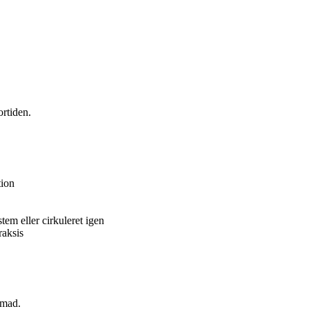
ortiden.
tion
tem eller cirkuleret igen
raksis
emad.