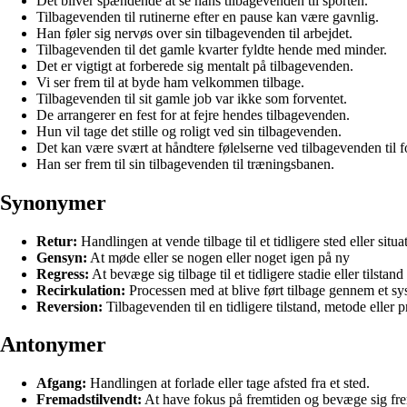
Det bliver spændende at se hans tilbagevenden til sporten.
Tilbagevenden til rutinerne efter en pause kan være gavnlig.
Han føler sig nervøs over sin tilbagevenden til arbejdet.
Tilbagevenden til det gamle kvarter fyldte hende med minder.
Det er vigtigt at forberede sig mentalt på tilbagevenden.
Vi ser frem til at byde ham velkommen tilbage.
Tilbagevenden til sit gamle job var ikke som forventet.
De arrangerer en fest for at fejre hendes tilbagevenden.
Hun vil tage det stille og roligt ved sin tilbagevenden.
Det kan være svært at håndtere følelserne ved tilbagevenden til f
Han ser frem til sin tilbagevenden til træningsbanen.
Synonymer
Retur:
Handlingen at vende tilbage til et tidligere sted eller situa
Gensyn:
At møde eller se nogen eller noget igen på ny
Regress:
At bevæge sig tilbage til et tidligere stadie eller tilstand
Recirkulation:
Processen med at blive ført tilbage gennem et sys
Reversion:
Tilbagevenden til en tidligere tilstand, metode eller p
Antonymer
Afgang:
Handlingen at forlade eller tage afsted fra et sted.
Fremadstilvendt:
At have fokus på fremtiden og bevæge sig fr