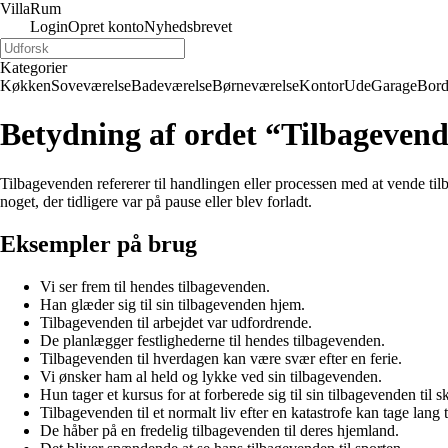
Villa
Rum
Login
Opret konto
Nyhedsbrevet
Kategorier
Køkken
Soveværelse
Badeværelse
Børneværelse
Kontor
Ude
Garage
Bor
Betydning af ordet “Tilbageven
Tilbagevenden refererer til handlingen eller processen med at vende tilbag
noget, der tidligere var på pause eller blev forladt.
Eksempler på brug
Vi ser frem til hendes tilbagevenden.
Han glæder sig til sin tilbagevenden hjem.
Tilbagevenden til arbejdet var udfordrende.
De planlægger festlighederne til hendes tilbagevenden.
Tilbagevenden til hverdagen kan være svær efter en ferie.
Vi ønsker ham al held og lykke ved sin tilbagevenden.
Hun tager et kursus for at forberede sig til sin tilbagevenden til s
Tilbagevenden til et normalt liv efter en katastrofe kan tage lang t
De håber på en fredelig tilbagevenden til deres hjemland.