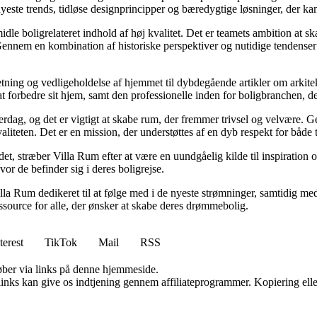
ste trends, tidløse designprincipper og bæredygtige løsninger, der kan
idle boligrelateret indhold af høj kvalitet. Det er teamets ambition at s
Gennem en kombination af historiske perspektiver og nutidige tendenser 
retning og vedligeholdelse af hjemmet til dybdegående artikler om arkitek
rbedre sit hjem, samt den professionelle inden for boligbranchen, der s
hverdag, og det er vigtigt at skabe rum, der fremmer trivsel og velvære.
aliteten. Det er en mission, der understøttes af en dyb respekt for både 
et, stræber Villa Rum efter at være en uundgåelig kilde til inspiration 
or de befinder sig i deres boligrejse.
illa Rum dedikeret til at følge med i de nyeste strømninger, samtidig m
essource for alle, der ønsker at skabe deres drømmebolig.
terest
TikTok
Mail
RSS
 køber via links på denne hjemmeside.
 links kan give os indtjening gennem affiliateprogrammer. Kopiering elle