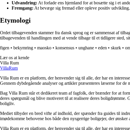
Udvandring:
At forlade ens hjemland for at bosætte sig i et ande
Fremgang:
At bevæge sig fremad eller opleve positiv udvikling.
Etymologi
Ordet tilbagevenden stammer fra dansk sprog og er sammensat af tilbage o
tilbagevenden til handlingen med at vende tilbage til et tidligere sted, sit
figen
•
bekymring
•
maosko
•
konsensus
•
unghane
•
eden
•
skurk
•
om
Lær os at kende
Villa Rum
Villa
Rum
Villa Rum er en platform, der henvender sig til alle, der har en interess
Gennem dybdegående analyser og artikler præsenteres læserne for de nye
Bag Villa Rum står et dedikeret team af fagfolk, der brænder for at form
deres spørgsmål og blive motiveret til at realisere deres boligdrømme. 
boligliv.
Mediet tilbyder en bred vifte af indhold, der spænder fra guides til ind
imødekomme behovene hos både den nysgerrige boligejer, der ønsker at fo
Villa Rum er en platform, der henvender sig til alle, der har en interess