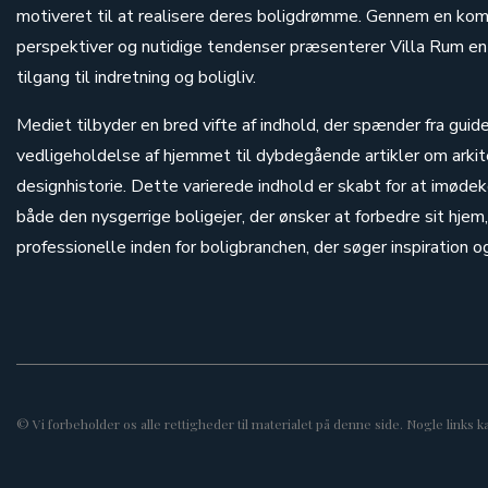
motiveret til at realisere deres boligdrømme. Gennem en komb
perspektiver og nutidige tendenser præsenterer Villa Rum en
tilgang til indretning og boligliv.
Mediet tilbyder en bred vifte af indhold, der spænder fra guide
vedligeholdelse af hjemmet til dybdegående artikler om arkit
designhistorie. Dette varierede indhold er skabt for at imø
både den nysgerrige boligejer, der ønsker at forbedre sit hje
professionelle inden for boligbranchen, der søger inspiration og 
© Vi forbeholder os alle rettigheder til materialet på denne side. Nogle links 