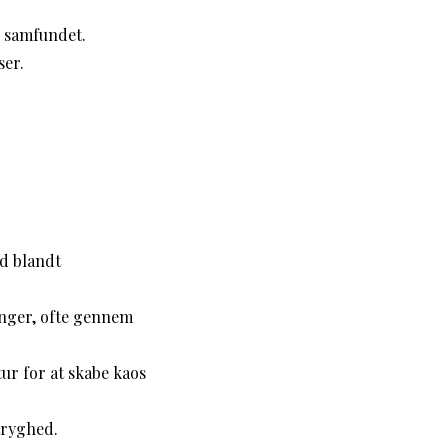
 samfundet.
ser.
ed blandt
inger, ofte gennem
ur for at skabe kaos
utryghed.