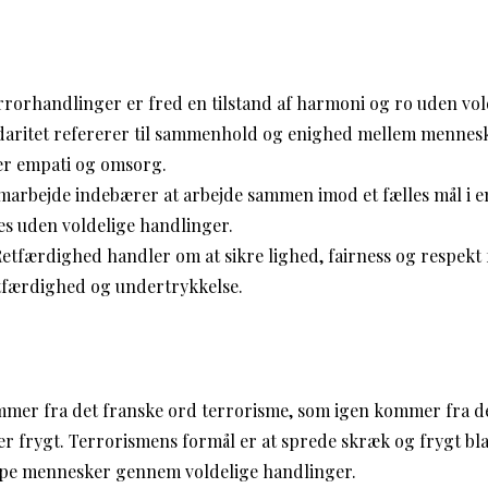
rorhandlinger er fred en tilstand af harmoni og ro uden vold 
daritet refererer til sammenhold og enighed mellem mennesk
er empati og omsorg.
arbejde indebærer at arbejde sammen imod et fælles mål i e
s uden voldelige handlinger.
etfærdighed handler om at sikre lighed, fairness og respekt f
tfærdighed og undertrykkelse.
mer fra det franske ord terrorisme, som igen kommer fra det
er frygt. Terrorismens formål er at sprede skræk og frygt bl
ppe mennesker gennem voldelige handlinger.