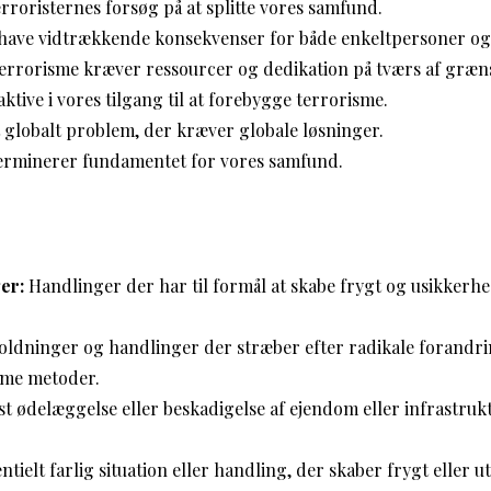
erroristernes forsøg på at splitte vores samfund.
have vidtrækkende konsekvenser for både enkeltpersoner og
errorisme kræver ressourcer og dedikation på tværs af græn
ktive i vores tilgang til at forebygge terrorisme.
 globalt problem, der kræver globale løsninger.
rminerer fundamentet for vores samfund.
er:
Handlinger der har til formål at skabe frygt og usikkerh
ldninger og handlinger der stræber efter radikale forandr
reme metoder.
t ødelæggelse eller beskadigelse af ejendom eller infrastrukt
tielt farlig situation eller handling, der skaber frygt eller 