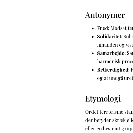
Antonymer
Fred:
Modsat ter
Solidaritet:
Soli
hinanden og vis
Samarbejde:
Sam
harmonisk proce
Retfærdighed:
R
og at undgå ure
Etymologi
Ordet terrorisme stam
der betyder skræk ell
eller en bestemt gru