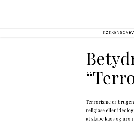
KØKKEN
SOVEV
Betydn
“Terr
Terrorisme er brugen a
religiøse eller ideolo
at skabe kaos og uro 