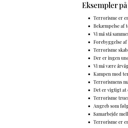
Eksempler på
Terrorisme er en
Bekæmpelse af t
Vi må stå samme
Forebyggelse af
Terrorisme skab
Der er ingen un
Vi må være årvåg
Kampen mod terr
Terrorismens må
Det er vigtigt 
Terrorisme true
Angreb som følg
Samarbejde melle
Terrorisme er e