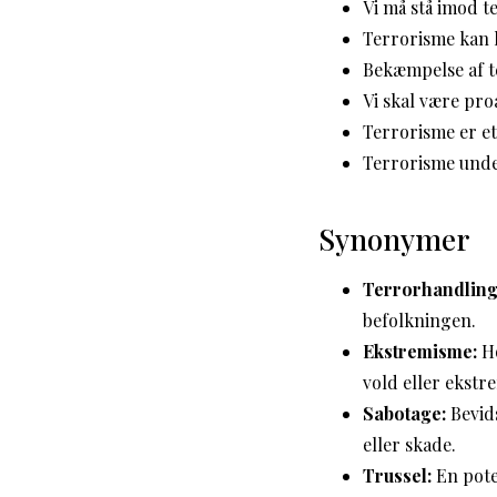
Vi må stå imod t
Terrorisme kan 
Bekæmpelse af t
Vi skal være proa
Terrorisme er et
Terrorisme unde
Synonymer
Terrorhandling
befolkningen.
Ekstremisme:
Ho
vold eller ekst
Sabotage:
Bevids
eller skade.
Trussel:
En poten