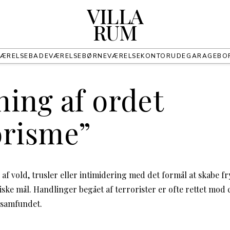
VILLA
RUM
ÆRELSE
BADEVÆRELSE
BØRNEVÆRELSE
KONTOR
UDE
GARAGE
BO
ing af ordet
orisme”
f vold, trusler eller intimidering med det formål at skabe fr
giske mål. Handlinger begået af terrorister er ofte rettet mod c
i samfundet.