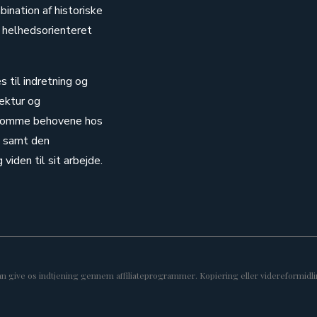
ination af historiske
 helhedsorienteret
s til indretning og
ektur og
dekomme behovene hos
m, samt den
viden til sit arbejde.
kan give os indtjening gennem affiliateprogrammer. Kopiering eller videreformidlin