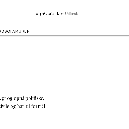
Login
Opret konto
RD
SOFA
MURER
ygt og opnå politiske,
ivile og har til formål