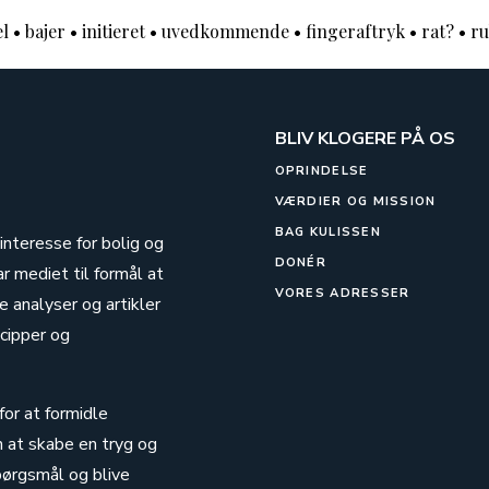
el
•
bajer
•
initieret
•
uvedkommende
•
fingeraftryk
•
rat?
•
ru
BLIV KLOGERE PÅ OS
OPRINDELSE
VÆRDIER OG MISSION
BAG KULISSEN
 interesse for bolig og
DONÉR
ar mediet til formål at
VORES ADRESSER
 analyser og artikler
cipper og
for at formidle
n at skabe en tryg og
pørgsmål og blive