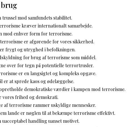
 brug
 trussel mod samfundets stabilitet.
errorisme kræver internationalt samarbejde.
n mod enhver form for terrorisme.
 terrorisme er afgørende for vores sikkerhed.
er frygt og utryghed i befolkningen.
dskyldning for brug af terrorisme som middel.
ne over for tegn på potentielle terrortrusler.
orisme er en langsigtet og kompleks opgave.
l er at sprede kaos og ødelæggelse.
at opretholde demokratiske værdier i kampen mod terrorisme.
r vores frihed og demokrati.
e af terrorisme rammer uskyldige mennesker.
m lande er nøglen til at bekæmpe terrorisme effektivt.
n uacceptabel handling uanset motivet.