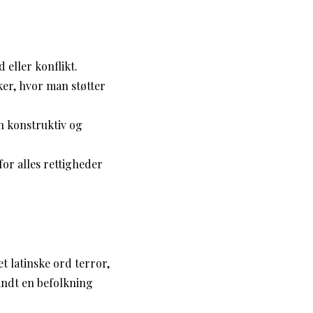
eller konflikt.
er, hvor man støtter
n konstruktiv og
or alles rettigheder
 latinske ord terror,
andt en befolkning