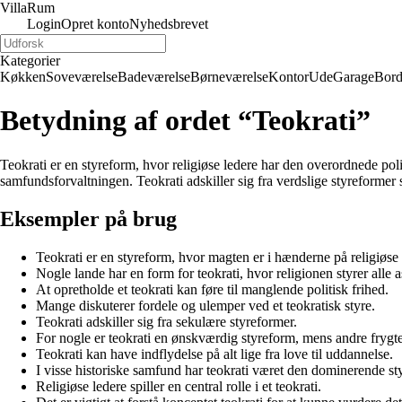
Villa
Rum
Login
Opret konto
Nyhedsbrevet
Kategorier
Køkken
Soveværelse
Badeværelse
Børneværelse
Kontor
Ude
Garage
Bor
Betydning af ordet “Teokrati”
Teokrati er en styreform, hvor religiøse ledere har den overordnede polit
samfundsforvaltningen. Teokrati adskiller sig fra verdslige styreforme
Eksempler på brug
Teokrati er en styreform, hvor magten er i hænderne på religiøse 
Nogle lande har en form for teokrati, hvor religionen styrer alle 
At opretholde et teokrati kan føre til manglende politisk frihed.
Mange diskuterer fordele og ulemper ved et teokratisk styre.
Teokrati adskiller sig fra sekulære styreformer.
For nogle er teokrati en ønskværdig styreform, mens andre frygt
Teokrati kan have indflydelse på alt lige fra love til uddannelse.
I visse historiske samfund har teokrati været den dominerende st
Religiøse ledere spiller en central rolle i et teokrati.