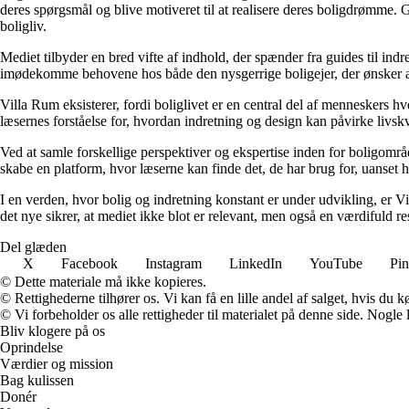
deres spørgsmål og blive motiveret til at realisere deres boligdrømme. 
boligliv.
Mediet tilbyder en bred vifte af indhold, der spænder fra guides til ind
imødekomme behovene hos både den nysgerrige boligejer, der ønsker at fo
Villa Rum eksisterer, fordi boliglivet er en central del af menneskers 
læsernes forståelse for, hvordan indretning og design kan påvirke livskv
Ved at samle forskellige perspektiver og ekspertise inden for boligområd
skabe en platform, hvor læserne kan finde det, de har brug for, uanset hv
I en verden, hvor bolig og indretning konstant er under udvikling, er V
det nye sikrer, at mediet ikke blot er relevant, men også en værdifuld r
Del glæden
X
Facebook
Instagram
LinkedIn
YouTube
Pin
© Dette materiale må ikke kopieres.
© Rettighederne tilhører os. Vi kan få en lille andel af salget, hvis du
© Vi forbeholder os alle rettigheder til materialet på denne side. Nogle
Bliv klogere på os
Oprindelse
Værdier og mission
Bag kulissen
Donér