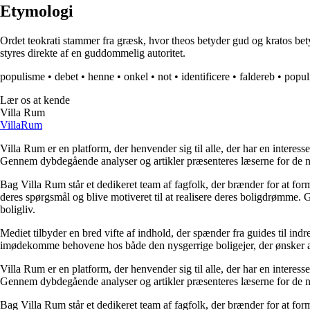
Etymologi
Ordet teokrati stammer fra græsk, hvor theos betyder gud og kratos betyde
styres direkte af en guddommelig autoritet.
populisme
•
debet
•
henne
•
onkel
•
not
•
identificere
•
faldereb
•
popul
Lær os at kende
Villa Rum
Villa
Rum
Villa Rum er en platform, der henvender sig til alle, der har en interess
Gennem dybdegående analyser og artikler præsenteres læserne for de nye
Bag Villa Rum står et dedikeret team af fagfolk, der brænder for at form
deres spørgsmål og blive motiveret til at realisere deres boligdrømme. 
boligliv.
Mediet tilbyder en bred vifte af indhold, der spænder fra guides til ind
imødekomme behovene hos både den nysgerrige boligejer, der ønsker at fo
Villa Rum er en platform, der henvender sig til alle, der har en interess
Gennem dybdegående analyser og artikler præsenteres læserne for de nye
Bag Villa Rum står et dedikeret team af fagfolk, der brænder for at form