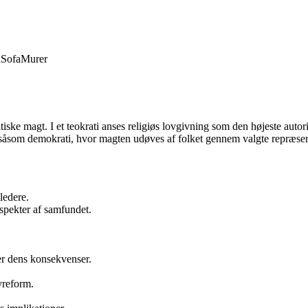
d
Sofa
Murer
iske magt. I et teokrati anses religiøs lovgivning som den højeste autorit
r såsom demokrati, hvor magten udøves af folket gennem valgte repræsen
ledere.
aspekter af samfundet.
er dens konsekvenser.
yreform.