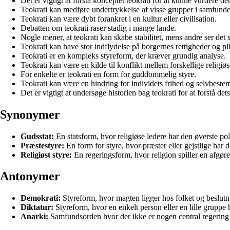
Det er vigtigt at forstå konceptet teokrati for at kunne vurdere det
Teokrati kan medføre undertrykkelse af visse grupper i samfunde
Teokrati kan være dybt forankret i en kultur eller civilisation.
Debatten om teokrati raser stadig i mange lande.
Nogle mener, at teokrati kan skabe stabilitet, mens andre ser det
Teokrati kan have stor indflydelse på borgernes rettigheder og pli
Teokrati er en kompleks styreform, der kræver grundig analyse.
Teokrati kan være en kilde til konflikt mellem forskellige religiø
For enkelte er teokrati en form for guddommelig styre.
Teokrati kan være en hindring for individets frihed og selvbeste
Det er vigtigt at undersøge historien bag teokrati for at forstå d
Synonymer
Gudsstat:
En statsform, hvor religiøse ledere har den øverste pol
Præstestyre:
En form for styre, hvor præster eller gejstlige har d
Religiøst styre:
En regeringsform, hvor religion spiller en afgøre
Antonymer
Demokrati:
Styreform, hvor magten ligger hos folket og beslutn
Diktatur:
Styreform, hvor en enkelt person eller en lille gruppe
Anarki:
Samfundsorden hvor der ikke er nogen central regering el