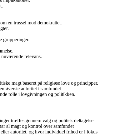
s implikationer.
t.
 som en trussel mod demokratiet.
gter.
se grupperinger.
mmelse.
ets nuværende relevans.
itiske magt baseret på religiøse love og principper.
en øverste autoritet i samfundet.
nde rolle i lovgivningen og politikken.
inger træffes gennem valg og politisk deltagelse
 har al magt og kontrol over samfundet
ler autoritet, og hvor individuel frihed er i fokus