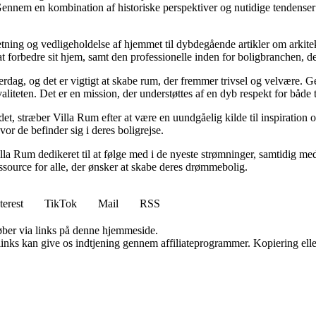
Gennem en kombination af historiske perspektiver og nutidige tendenser 
retning og vedligeholdelse af hjemmet til dybdegående artikler om arkitek
rbedre sit hjem, samt den professionelle inden for boligbranchen, der s
hverdag, og det er vigtigt at skabe rum, der fremmer trivsel og velvære.
aliteten. Det er en mission, der understøttes af en dyb respekt for både 
et, stræber Villa Rum efter at være en uundgåelig kilde til inspiration 
or de befinder sig i deres boligrejse.
illa Rum dedikeret til at følge med i de nyeste strømninger, samtidig m
essource for alle, der ønsker at skabe deres drømmebolig.
terest
TikTok
Mail
RSS
 køber via links på denne hjemmeside.
 links kan give os indtjening gennem affiliateprogrammer. Kopiering elle