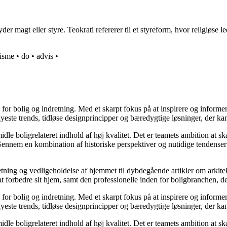
r magt eller styre. Teokrati refererer til et styreform, hvor religiøse le
isme
•
do
•
advis
•
e for bolig og indretning. Med et skarpt fokus på at inspirere og informe
ste trends, tidløse designprincipper og bæredygtige løsninger, der kan
idle boligrelateret indhold af høj kvalitet. Det er teamets ambition at s
Gennem en kombination af historiske perspektiver og nutidige tendenser 
retning og vedligeholdelse af hjemmet til dybdegående artikler om arkitek
rbedre sit hjem, samt den professionelle inden for boligbranchen, der s
e for bolig og indretning. Med et skarpt fokus på at inspirere og informe
ste trends, tidløse designprincipper og bæredygtige løsninger, der kan
idle boligrelateret indhold af høj kvalitet. Det er teamets ambition at s