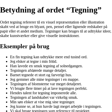
Betydning af ordet “Tegning”
Ordet tegning refererer til en visuel repræsentation eller illustration
skabt ved at bruge en blyant, pen, pensel eller lignende redskaber på
papir eller et andet medium. Tegninger kan bruges til at udtrykke ideer,
skabe kunstværker eller give visuelle instruktioner.
Eksempler på brug
En fin tegning kan udtrykke mere end tusind ord.
Jeg elsker at tegne i min fritid.
Han lavede en smuk tegning af solnedgangen.
Tegningen afslørede mange detaljer.
Barnet tegnede et stort og farverigt hus.
Jeg gemmer alle mine tegninger i en mappe.
Tegningen af blomsterne var meget detaljeret.
Vi brugte flere timer på at lave tegningen perfekt.
Hendes talent for tegning imponerede alle.
Tegningen af landskabet var virkelig smuk.
Min søn elsker at vise mig sine tegninger.
Jeg kunne se, at hun havde lagt meget arbejde i tegningen.
Vi skal bruge tegningen som reference til projektet.