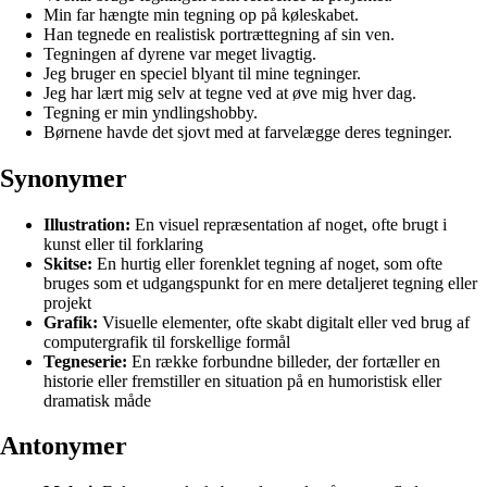
Min far hængte min tegning op på køleskabet.
Han tegnede en realistisk portrættegning af sin ven.
Tegningen af dyrene var meget livagtig.
Jeg bruger en speciel blyant til mine tegninger.
Jeg har lært mig selv at tegne ved at øve mig hver dag.
Tegning er min yndlingshobby.
Børnene havde det sjovt med at farvelægge deres tegninger.
Synonymer
Illustration:
En visuel repræsentation af noget, ofte brugt i
kunst eller til forklaring
Skitse:
En hurtig eller forenklet tegning af noget, som ofte
bruges som et udgangspunkt for en mere detaljeret tegning eller
projekt
Grafik:
Visuelle elementer, ofte skabt digitalt eller ved brug af
computergrafik til forskellige formål
Tegneserie:
En række forbundne billeder, der fortæller en
historie eller fremstiller en situation på en humoristisk eller
dramatisk måde
Antonymer