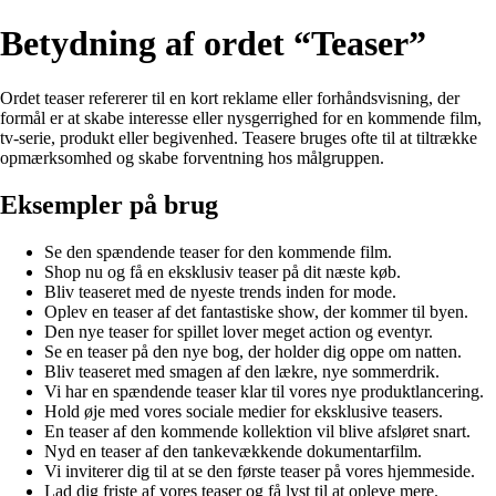
Betydning af ordet “Teaser”
Ordet teaser refererer til en kort reklame eller forhåndsvisning, der
formål er at skabe interesse eller nysgerrighed for en kommende film,
tv-serie, produkt eller begivenhed. Teasere bruges ofte til at tiltrække
opmærksomhed og skabe forventning hos målgruppen.
Eksempler på brug
Se den spændende teaser for den kommende film.
Shop nu og få en eksklusiv teaser på dit næste køb.
Bliv teaseret med de nyeste trends inden for mode.
Oplev en teaser af det fantastiske show, der kommer til byen.
Den nye teaser for spillet lover meget action og eventyr.
Se en teaser på den nye bog, der holder dig oppe om natten.
Bliv teaseret med smagen af den lækre, nye sommerdrik.
Vi har en spændende teaser klar til vores nye produktlancering.
Hold øje med vores sociale medier for eksklusive teasers.
En teaser af den kommende kollektion vil blive afsløret snart.
Nyd en teaser af den tankevækkende dokumentarfilm.
Vi inviterer dig til at se den første teaser på vores hjemmeside.
Lad dig friste af vores teaser og få lyst til at opleve mere.