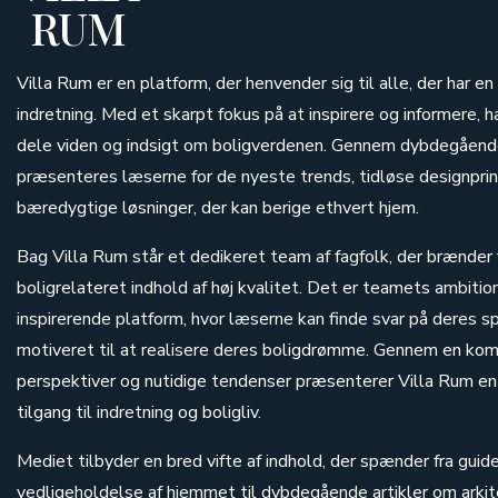
RUM
Villa Rum er en platform, der henvender sig til alle, der har en
indretning. Med et skarpt fokus på at inspirere og informere, h
dele viden og indsigt om boligverdenen. Gennem dybdegående
præsenteres læserne for de nyeste trends, tidløse designprin
bæredygtige løsninger, der kan berige ethvert hjem.
Bag Villa Rum står et dedikeret team af fagfolk, der brænder 
boligrelateret indhold af høj kvalitet. Det er teamets ambitio
inspirerende platform, hvor læserne kan finde svar på deres s
motiveret til at realisere deres boligdrømme. Gennem en komb
perspektiver og nutidige tendenser præsenterer Villa Rum en
tilgang til indretning og boligliv.
Mediet tilbyder en bred vifte af indhold, der spænder fra guide
vedligeholdelse af hjemmet til dybdegående artikler om arkit