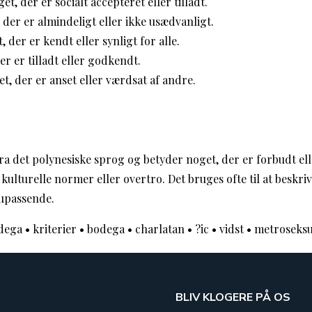
t, der er socialt accepteret eller tilladt.
der er almindeligt eller ikke usædvanligt.
 der er kendt eller synligt for alle.
r er tilladt eller godkendt.
t, der er anset eller værdsat af andre.
a det polynesiske sprog og betyder noget, der er forbudt ell
 kulturelle normer eller overtro. Det bruges ofte til at beskri
 upassende.
dega
•
kriterier
•
bodega
•
charlatan
•
?ic
•
vidst
•
metroseksu
BLIV KLOGERE PÅ OS