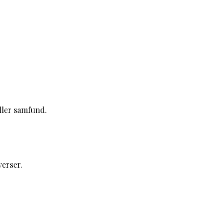
ller samfund.
verser.