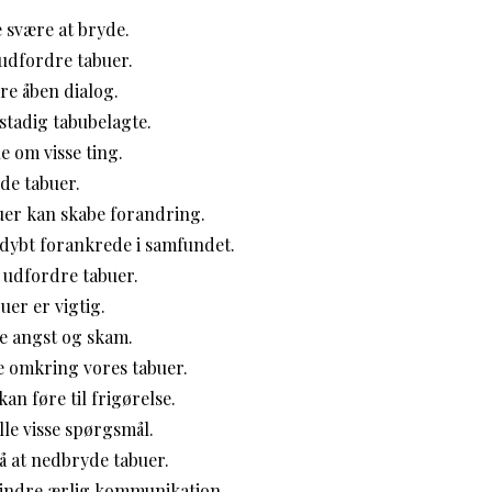
 svære at bryde.
 udfordre tabuer.
re åben dialog.
stadig tabubelagte.
le om visse ting.
yde tabuer.
uer kan skabe forandring.
 dybt forankrede i samfundet.
 udfordre tabuer.
er er vigtig.
e angst og skam.
e omkring vores tabuer.
an føre til frigørelse.
ille visse spørgsmål.
på at nedbryde tabuer.
indre ærlig kommunikation.