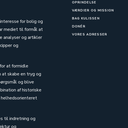
OPRINDELSE
VÆRDIER OG MISSION
BAG KULISSEN
 interesse for bolig og
DONÉR
ar mediet til formål at
VORES ADRESSER
 analyser og artikler
cipper og
for at formidle
n at skabe en tryg og
pørgsmål og blive
ination af historiske
 helhedsorienteret
s til indretning og
ektur og