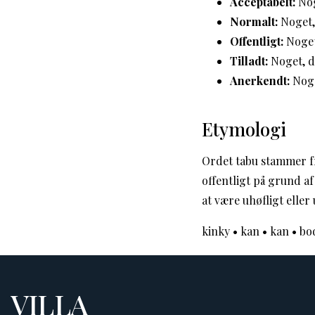
Acceptabelt:
Noge
Normalt:
Noget, 
Offentligt:
Noget,
Tilladt:
Noget, de
Anerkendt:
Noge
Etymologi
Ordet tabu stammer fr
offentligt på grund af
at være uhøfligt eller
kinky
•
kan
•
kan
•
bo
VILLA