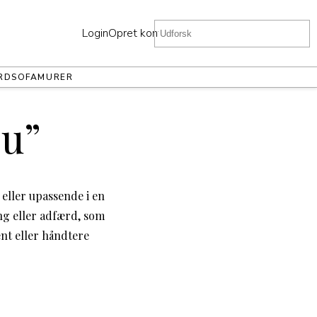
Login
Opret konto
RD
SOFA
MURER
bu”
 eller upassende i en
ing eller adfærd, som
ent eller håndtere