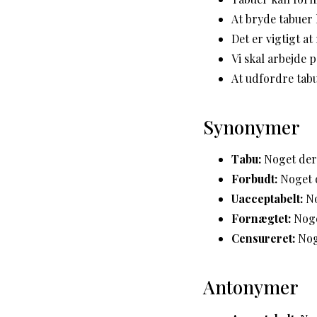
At bryde tabuer 
Det er vigtigt a
Vi skal arbejde 
At udfordre tabu
Synonymer
Tabu:
Noget der 
Forbudt:
Noget d
Uacceptabelt:
No
Fornægtet:
Noget
Censureret:
Noge
Antonymer