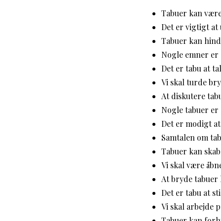
Tabuer kan være
Det er vigtigt at
Tabuer kan hind
Nogle emner er 
Det er tabu at ta
Vi skal turde br
At diskutere tab
Nogle tabuer er
Det er modigt at
Samtalen om tabu
Tabuer kan skab
Vi skal være åbn
At bryde tabuer k
Det er tabu at st
Vi skal arbejde 
Tabuer kan forh