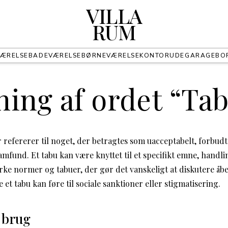
VILLA
RUM
ÆRELSE
BADEVÆRELSE
BØRNEVÆRELSE
KONTOR
UDE
GARAGE
BO
ing af ordet “Ta
 refererer til noget, der betragtes som uacceptabelt, forbudt
amfund. Et tabu kan være knyttet til et specifikt emne, handl
ærke normer og tabuer, der gør det vanskeligt at diskutere åb
e et tabu kan føre til sociale sanktioner eller stigmatisering.
 brug