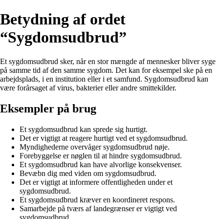
Betydning af ordet
“Sygdomsudbrud”
Et sygdomsudbrud sker, når en stor mængde af mennesker bliver syge
på samme tid af den samme sygdom. Det kan for eksempel ske på en
arbejdsplads, i en institution eller i et samfund. Sygdomsudbrud kan
være forårsaget af virus, bakterier eller andre smittekilder.
Eksempler på brug
Et sygdomsudbrud kan sprede sig hurtigt.
Det er vigtigt at reagere hurtigt ved et sygdomsudbrud.
Myndighederne overvåger sygdomsudbrud nøje.
Forebyggelse er nøglen til at hindre sygdomsudbrud.
Et sygdomsudbrud kan have alvorlige konsekvenser.
Bevæbn dig med viden om sygdomsudbrud.
Det er vigtigt at informere offentligheden under et
sygdomsudbrud.
Et sygdomsudbrud kræver en koordineret respons.
Samarbejde på tværs af landegrænser er vigtigt ved
sygdomsudbrud.