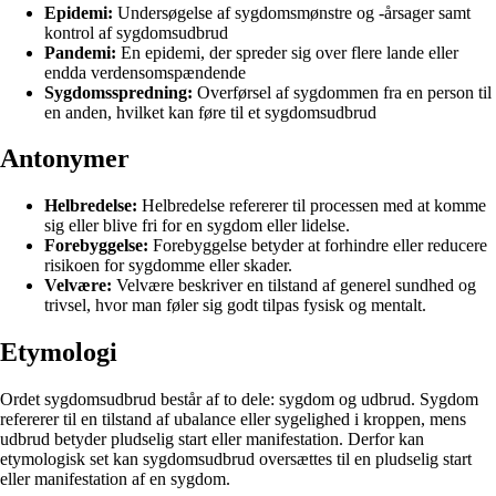
Epidemi:
Undersøgelse af sygdomsmønstre og -årsager samt
kontrol af sygdomsudbrud
Pandemi:
En epidemi, der spreder sig over flere lande eller
endda verdensomspændende
Sygdomsspredning:
Overførsel af sygdommen fra en person til
en anden, hvilket kan føre til et sygdomsudbrud
Antonymer
Helbredelse:
Helbredelse refererer til processen med at komme
sig eller blive fri for en sygdom eller lidelse.
Forebyggelse:
Forebyggelse betyder at forhindre eller reducere
risikoen for sygdomme eller skader.
Velvære:
Velvære beskriver en tilstand af generel sundhed og
trivsel, hvor man føler sig godt tilpas fysisk og mentalt.
Etymologi
Ordet sygdomsudbrud består af to dele: sygdom og udbrud. Sygdom
refererer til en tilstand af ubalance eller sygelighed i kroppen, mens
udbrud betyder pludselig start eller manifestation. Derfor kan
etymologisk set kan sygdomsudbrud oversættes til en pludselig start
eller manifestation af en sygdom.