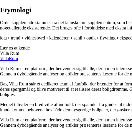
Etymologi
Ordet supplerende stammer fra det latinske ord supplementum, som betyder
noget allerede eksisterende. Det bruges ofte i forbindelse med ekstra info
iota
•
trend
•
vidnesbyrd
•
kalenderen
•
senil
•
optik
•
flyvning
•
eksped
Lær os at kende
Villa Rum
Villa
Rum
Villa Rum er en platform, der henvender sig til alle, der har en interess
Gennem dybdegående analyser og artikler præsenteres læserne for de nye
Bag Villa Rum står et dedikeret team af fagfolk, der brænder for at form
deres spørgsmål og blive motiveret til at realisere deres boligdrømme. 
boligliv.
Mediet tilbyder en bred vifte af indhold, der spænder fra guides til ind
imødekomme behovene hos både den nysgerrige boligejer, der ønsker at fo
Villa Rum er en platform, der henvender sig til alle, der har en interess
Gennem dybdegående analyser og artikler præsenteres læserne for de nye