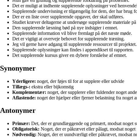
Hun gav en grundig og supplerende forklaring på problemet.
Det er muligt at indhente supplerende oplysninger ved henvendels
Supplerende undervisning er tilgængelig for dem, der har brug fo
Der er en liste over supplerende opgaver, der skal udføres.
Studiet kræver deltagerne at undersøge supplerende materiale på
Den supplerende læsning bød på nye indsigter i emnet.
Supplerende information vil blive fremlagt på det næste møde.
Det er vigtigt at overveje behovet for supplerende træning.
Jeg vil gerne have adgang til supplerende ressourcer til projektet.
Supplerende oplysninger kan findes i appendikset til rapporten.
Det supplerende kursus giver en dybere forståelse af emnet.
Synonymer
Yderligere:
noget, der føjes til for at supplere eller udvide
Tillægs-:
ekstra eller bijkomstig
Komplementær:
noget, der supplerer eller fuldender noget ande
Aflastende:
noget der hjælper eller fjerner belastning fra noget 
Antonymer
Primær:
Det, der er grundlæggende og primært, modsat noget 
Obligatorisk:
Noget, der er påkrævet eller pålagt, modsat noget
Nødvendig:
Noget, der er uundværligt eller påkrævet, modsat n