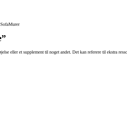
d
Sofa
Murer
e”
lse eller et supplement til noget andet. Det kan referere til ekstra ressou