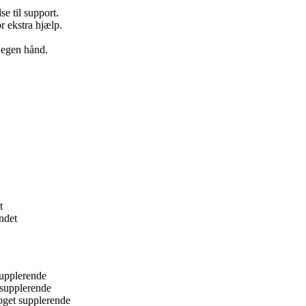
e til support.
r ekstra hjælp.
 egen hånd.
t
andet
supplerende
 supplerende
oget supplerende