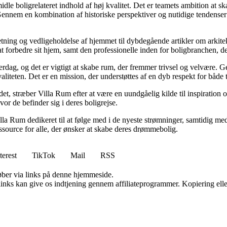
idle boligrelateret indhold af høj kvalitet. Det er teamets ambition at s
Gennem en kombination af historiske perspektiver og nutidige tendenser 
retning og vedligeholdelse af hjemmet til dybdegående artikler om arkitek
rbedre sit hjem, samt den professionelle inden for boligbranchen, der s
hverdag, og det er vigtigt at skabe rum, der fremmer trivsel og velvære.
aliteten. Det er en mission, der understøttes af en dyb respekt for både 
et, stræber Villa Rum efter at være en uundgåelig kilde til inspiration 
or de befinder sig i deres boligrejse.
illa Rum dedikeret til at følge med i de nyeste strømninger, samtidig m
essource for alle, der ønsker at skabe deres drømmebolig.
terest
TikTok
Mail
RSS
 køber via links på denne hjemmeside.
 links kan give os indtjening gennem affiliateprogrammer. Kopiering elle