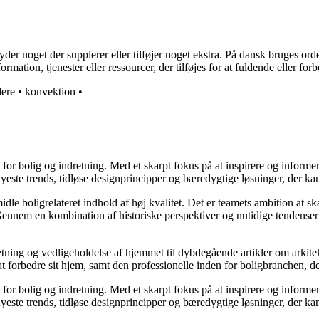
 noget der supplerer eller tilføjer noget ekstra. På dansk bruges ordet s
rmation, tjenester eller ressourcer, der tilføjes for at fuldende eller for
ere
•
konvektion
•
e for bolig og indretning. Med et skarpt fokus på at inspirere og informe
ste trends, tidløse designprincipper og bæredygtige løsninger, der kan
idle boligrelateret indhold af høj kvalitet. Det er teamets ambition at s
Gennem en kombination af historiske perspektiver og nutidige tendenser 
retning og vedligeholdelse af hjemmet til dybdegående artikler om arkitek
rbedre sit hjem, samt den professionelle inden for boligbranchen, der s
e for bolig og indretning. Med et skarpt fokus på at inspirere og informe
ste trends, tidløse designprincipper og bæredygtige løsninger, der kan