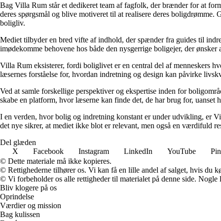
Bag Villa Rum står et dedikeret team af fagfolk, der brænder for at form
deres spørgsmål og blive motiveret til at realisere deres boligdrømme. 
boligliv.
Mediet tilbyder en bred vifte af indhold, der spænder fra guides til ind
imødekomme behovene hos både den nysgerrige boligejer, der ønsker at fo
Villa Rum eksisterer, fordi boliglivet er en central del af menneskers 
læsernes forståelse for, hvordan indretning og design kan påvirke livskv
Ved at samle forskellige perspektiver og ekspertise inden for boligområd
skabe en platform, hvor læserne kan finde det, de har brug for, uanset hv
I en verden, hvor bolig og indretning konstant er under udvikling, er V
det nye sikrer, at mediet ikke blot er relevant, men også en værdifuld r
Del glæden
X
Facebook
Instagram
LinkedIn
YouTube
Pin
© Dette materiale må ikke kopieres.
© Rettighederne tilhører os. Vi kan få en lille andel af salget, hvis du
© Vi forbeholder os alle rettigheder til materialet på denne side. Nogle
Bliv klogere på os
Oprindelse
Værdier og mission
Bag kulissen