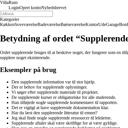
Villa
Rum
Login
Opret konto
Nyhedsbrevet
Kategorier
Køkken
Soveværelse
Badeværelse
Børneværelse
Kontor
Ude
Garage
Bor
Betydning af ordet “Supplerend
Ordet supplerende bruges til at beskrive noget, der fungerer som en tilføje
supplere noget eksisterende.
Eksempler på brug
Den supplerende information var til stor hjælp.
Der er behov for supplerende oplysninger.
Vi søger efter supplerende materiale til projektet.
De supplerende kurser er obligatoriske for alle studerende.
Han tilføjede nogle supplerende kommentarer til rapporten.
Det er vigtigt at have supplerende dokumentation klar.
Har du læst den supplerende litteratur til emnet?
Jeg skal finde nogle supplerende ressourcer til lektierne.
Supplerende aftaler skal være skriftlige for at være gyldige.