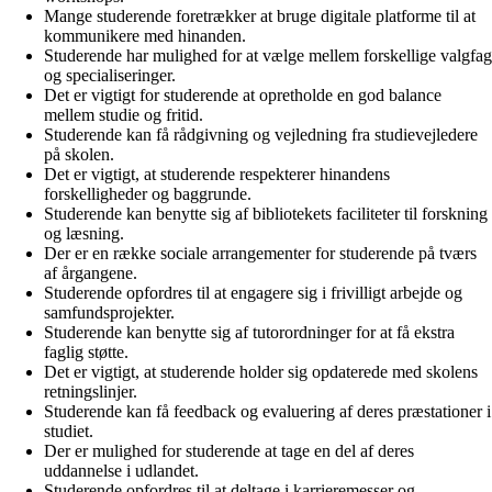
Mange studerende foretrækker at bruge digitale platforme til at
kommunikere med hinanden.
Studerende har mulighed for at vælge mellem forskellige valgfag
og specialiseringer.
Det er vigtigt for studerende at opretholde en god balance
mellem studie og fritid.
Studerende kan få rådgivning og vejledning fra studievejledere
på skolen.
Det er vigtigt, at studerende respekterer hinandens
forskelligheder og baggrunde.
Studerende kan benytte sig af bibliotekets faciliteter til forskning
og læsning.
Der er en række sociale arrangementer for studerende på tværs
af årgangene.
Studerende opfordres til at engagere sig i frivilligt arbejde og
samfundsprojekter.
Studerende kan benytte sig af tutorordninger for at få ekstra
faglig støtte.
Det er vigtigt, at studerende holder sig opdaterede med skolens
retningslinjer.
Studerende kan få feedback og evaluering af deres præstationer i
studiet.
Der er mulighed for studerende at tage en del af deres
uddannelse i udlandet.
Studerende opfordres til at deltage i karrieremesser og