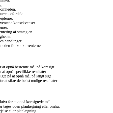
ninger.
g.
rksomheden.
kurrencefordele.
bejderne.
 uventede konsekvenser.
emer.
ntering af strategien.
igheder.
nes handlinger.
mheden fra konkurrenterne.
r at opnå bestemte mål på kort sigt
 at opnå specifikke resultater
gte på at opnå mål på langt sigt
 at sikre de bedst mulige resultater
ktivt for at opnå kortsigtede mål.
 der tages uden planlægning eller omhu.
else eller planlægning.