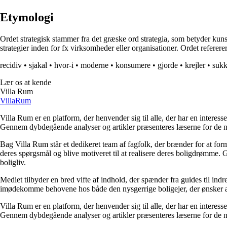
Etymologi
Ordet strategisk stammer fra det græske ord strategia, som betyder kun
strategier inden for fx virksomheder eller organisationer. Ordet refererer
recidiv
•
sjakal
•
hvor-i
•
moderne
•
konsumere
•
gjorde
•
krejler
•
suk
Lær os at kende
Villa Rum
Villa
Rum
Villa Rum er en platform, der henvender sig til alle, der har en interess
Gennem dybdegående analyser og artikler præsenteres læserne for de nye
Bag Villa Rum står et dedikeret team af fagfolk, der brænder for at form
deres spørgsmål og blive motiveret til at realisere deres boligdrømme. 
boligliv.
Mediet tilbyder en bred vifte af indhold, der spænder fra guides til ind
imødekomme behovene hos både den nysgerrige boligejer, der ønsker at fo
Villa Rum er en platform, der henvender sig til alle, der har en interess
Gennem dybdegående analyser og artikler præsenteres læserne for de nye