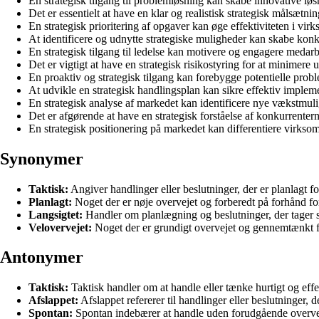
En strategisk tilgang til problemløsning kan skabe innovative løs
Det er essentielt at have en klar og realistisk strategisk målsætnin
En strategisk prioritering af opgaver kan øge effektiviteten i vi
At identificere og udnytte strategiske muligheder kan skabe kon
En strategisk tilgang til ledelse kan motivere og engagere medar
Det er vigtigt at have en strategisk risikostyring for at minimere
En proaktiv og strategisk tilgang kan forebygge potentielle probl
At udvikle en strategisk handlingsplan kan sikre effektiv impleme
En strategisk analyse af markedet kan identificere nye vækstmul
Det er afgørende at have en strategisk forståelse af konkurrenter
En strategisk positionering på markedet kan differentiere virkso
Synonymer
Taktisk:
Angiver handlinger eller beslutninger, der er planlagt fo
Planlagt:
Noget der er nøje overvejet og forberedt på forhånd for
Langsigtet:
Handler om planlægning og beslutninger, der tager si
Velovervejet:
Noget der er grundigt overvejet og gennemtænkt for
Antonymer
Taktisk:
Taktisk handler om at handle eller tænke hurtigt og effe
Afslappet:
Afslappet refererer til handlinger eller beslutninger,
Spontan:
Spontan indebærer at handle uden forudgående overvej