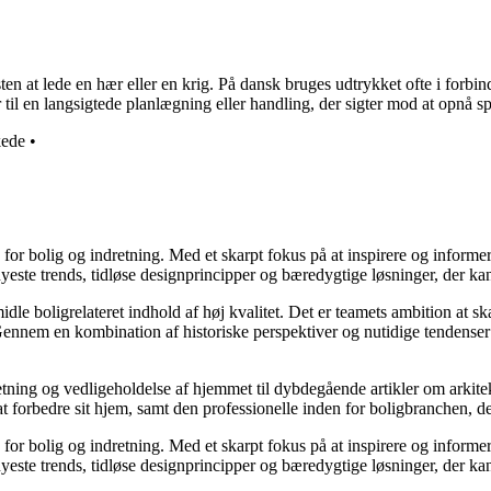
sten at lede en hær eller en krig. På dansk bruges udtrykket ofte i for
 til en langsigtede planlægning eller handling, der sigter mod at opnå spe
kede
•
e for bolig og indretning. Med et skarpt fokus på at inspirere og informe
ste trends, tidløse designprincipper og bæredygtige løsninger, der kan
idle boligrelateret indhold af høj kvalitet. Det er teamets ambition at s
Gennem en kombination af historiske perspektiver og nutidige tendenser 
retning og vedligeholdelse af hjemmet til dybdegående artikler om arkitek
rbedre sit hjem, samt den professionelle inden for boligbranchen, der s
e for bolig og indretning. Med et skarpt fokus på at inspirere og informe
ste trends, tidløse designprincipper og bæredygtige løsninger, der kan