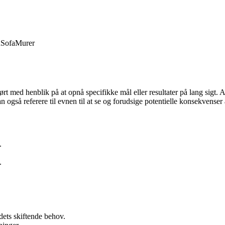
d
Sofa
Murer
ført med henblik på at opnå specifikke mål eller resultater på lang sigt.
kan også referere til evnen til at se og forudsige potentielle konsekvens
.
.
edets skiftende behov.