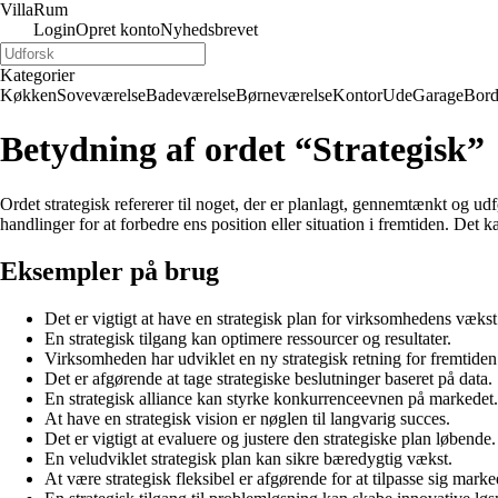
Villa
Rum
Login
Opret konto
Nyhedsbrevet
Kategorier
Køkken
Soveværelse
Badeværelse
Børneværelse
Kontor
Ude
Garage
Bor
Betydning af ordet “Strategisk”
Ordet strategisk refererer til noget, der er planlagt, gennemtænkt og ud
handlinger for at forbedre ens position eller situation i fremtiden. Det 
Eksempler på brug
Det er vigtigt at have en strategisk plan for virksomhedens vækst
En strategisk tilgang kan optimere ressourcer og resultater.
Virksomheden har udviklet en ny strategisk retning for fremtiden
Det er afgørende at tage strategiske beslutninger baseret på data.
En strategisk alliance kan styrke konkurrenceevnen på markedet.
At have en strategisk vision er nøglen til langvarig succes.
Det er vigtigt at evaluere og justere den strategiske plan løbende.
En veludviklet strategisk plan kan sikre bæredygtig vækst.
At være strategisk fleksibel er afgørende for at tilpasse sig mark