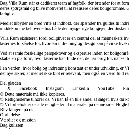
Bag Villa Rum står et dedikeret team af fagfolk, der brænder for at form
deres spørgsmål og blive motiveret til at realisere deres boligdrømme. 
boligliv.
Mediet tilbyder en bred vifte af indhold, der spænder fra guides til ind
imødekomme behovene hos både den nysgerrige boligejer, der ønsker at fo
Villa Rum eksisterer, fordi boliglivet er en central del af menneskers 
læsernes forståelse for, hvordan indretning og design kan påvirke livskv
Ved at samle forskellige perspektiver og ekspertise inden for boligområd
skabe en platform, hvor læserne kan finde det, de har brug for, uanset hv
I en verden, hvor bolig og indretning konstant er under udvikling, er V
det nye sikrer, at mediet ikke blot er relevant, men også en værdifuld r
Del glæden
X
Facebook
Instagram
LinkedIn
YouTube
Pin
© Dette materiale må ikke kopieres.
© Rettighederne tilhører os. Vi kan få en lille andel af salget, hvis du
© Vi forbeholder os alle rettigheder til materialet på denne side. Nogle
Bliv klogere på os
Oprindelse
Værdier og mission
Bag kulissen