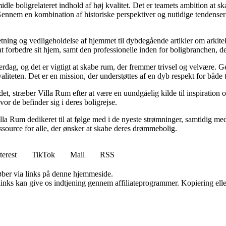
idle boligrelateret indhold af høj kvalitet. Det er teamets ambition at s
Gennem en kombination af historiske perspektiver og nutidige tendenser 
retning og vedligeholdelse af hjemmet til dybdegående artikler om arkitek
rbedre sit hjem, samt den professionelle inden for boligbranchen, der s
hverdag, og det er vigtigt at skabe rum, der fremmer trivsel og velvære.
aliteten. Det er en mission, der understøttes af en dyb respekt for både 
et, stræber Villa Rum efter at være en uundgåelig kilde til inspiration 
or de befinder sig i deres boligrejse.
illa Rum dedikeret til at følge med i de nyeste strømninger, samtidig m
essource for alle, der ønsker at skabe deres drømmebolig.
terest
TikTok
Mail
RSS
 køber via links på denne hjemmeside.
 links kan give os indtjening gennem affiliateprogrammer. Kopiering elle