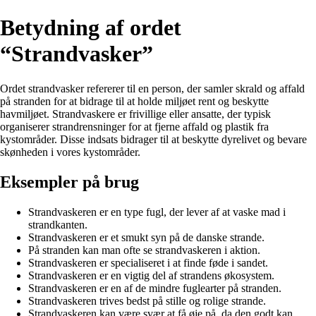
Betydning af ordet
“Strandvasker”
Ordet strandvasker refererer til en person, der samler skrald og affald
på stranden for at bidrage til at holde miljøet rent og beskytte
havmiljøet. Strandvaskere er frivillige eller ansatte, der typisk
organiserer strandrensninger for at fjerne affald og plastik fra
kystområder. Disse indsats bidrager til at beskytte dyrelivet og bevare
skønheden i vores kystområder.
Eksempler på brug
Strandvaskeren er en type fugl, der lever af at vaske mad i
strandkanten.
Strandvaskeren er et smukt syn på de danske strande.
På stranden kan man ofte se strandvaskeren i aktion.
Strandvaskeren er specialiseret i at finde føde i sandet.
Strandvaskeren er en vigtig del af strandens økosystem.
Strandvaskeren er en af de mindre fuglearter på stranden.
Strandvaskeren trives bedst på stille og rolige strande.
Strandvaskeren kan være svær at få øje på, da den godt kan