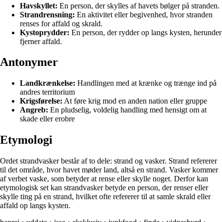
Havskyllet:
En person, der skylles af havets bølger på stranden.
Strandrensning:
En aktivitet eller begivenhed, hvor stranden
renses for affald og skrald.
Kystoprydder:
En person, der rydder op langs kysten, herunder
fjerner affald.
Antonymer
Landkrænkelse:
Handlingen med at krænke og trænge ind på
andres territorium
Krigsførelse:
At føre krig mod en anden nation eller gruppe
Angreb:
En pludselig, voldelig handling med hensigt om at
skade eller erobre
Etymologi
Ordet strandvasker består af to dele: strand og vasker. Strand refererer
til det område, hvor havet møder land, altså en strand. Vasker kommer
af verbet vaske, som betyder at rense eller skylle noget. Derfor kan
etymologisk set kan strandvasker betyde en person, der renser eller
skylle ting på en strand, hvilket ofte refererer til at samle skrald eller
affald op langs kysten.