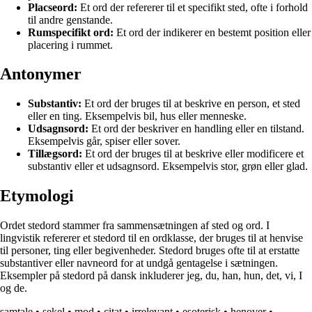
Placseord:
Et ord der refererer til et specifikt sted, ofte i forhold
til andre genstande.
Rumspecifikt ord:
Et ord der indikerer en bestemt position eller
placering i rummet.
Antonymer
Substantiv:
Et ord der bruges til at beskrive en person, et sted
eller en ting. Eksempelvis bil, hus eller menneske.
Udsagnsord:
Et ord der beskriver en handling eller en tilstand.
Eksempelvis går, spiser eller sover.
Tillægsord:
Et ord der bruges til at beskrive eller modificere et
substantiv eller et udsagnsord. Eksempelvis stor, grøn eller glad.
Etymologi
Ordet stedord stammer fra sammensætningen af sted og ord. I
lingvistik refererer et stedord til en ordklasse, der bruges til at henvise
til personer, ting eller begivenheder. Stedord bruges ofte til at erstatte
substantiver eller navneord for at undgå gentagelse i sætningen.
Eksempler på stedord på dansk inkluderer jeg, du, han, hun, det, vi, I
og de.
samtale
•
sekel
•
mod
•
citat
•
irrelevant
•
esoterisk
•
henover
•