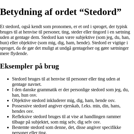
Betydning af ordet “Stedord”
Et stedord, også kendt som pronomen, er et ord i sproget, der typisk
bruges til at henvise til personer, ting, steder eller tingord i en sætning
uden at gentage dem. Stedord kan være subjektive (som jeg, du, han,
hun) eller objektive (som mig, dig, ham, hende). Stedord er vigtige i
sproget, da de gør det muligt at undgå gentagelser og gøre sætninger
mere flydende.
Eksempler på brug
Stedord bruges til at henvise til personer eller ting uden at
gentage navnet.
I den danske grammatik er der personlige stedord som jeg, du,
han, hun osv.
Objektive stedord inkluderer mig, dig, ham, hende osv.
Possessive stedord angiver ejerskab, f.eks. min, din, hans,
hendes osv.
Refleksive stedord bruges til at vise at handlingen rammer
tilbage på subjektet, som mig selv, dig selv osv.
Bestemte stedord som denne, det, disse angiver specifikke
personer eller ting.