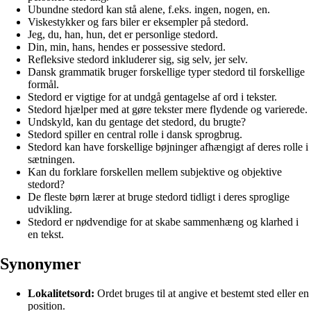
Ubundne stedord kan stå alene, f.eks. ingen, nogen, en.
Viskestykker og fars biler er eksempler på stedord.
Jeg, du, han, hun, det er personlige stedord.
Din, min, hans, hendes er possessive stedord.
Refleksive stedord inkluderer sig, sig selv, jer selv.
Dansk grammatik bruger forskellige typer stedord til forskellige
formål.
Stedord er vigtige for at undgå gentagelse af ord i tekster.
Stedord hjælper med at gøre tekster mere flydende og varierede.
Undskyld, kan du gentage det stedord, du brugte?
Stedord spiller en central rolle i dansk sprogbrug.
Stedord kan have forskellige bøjninger afhængigt af deres rolle i
sætningen.
Kan du forklare forskellen mellem subjektive og objektive
stedord?
De fleste børn lærer at bruge stedord tidligt i deres sproglige
udvikling.
Stedord er nødvendige for at skabe sammenhæng og klarhed i
en tekst.
Synonymer
Lokalitetsord:
Ordet bruges til at angive et bestemt sted eller en
position.