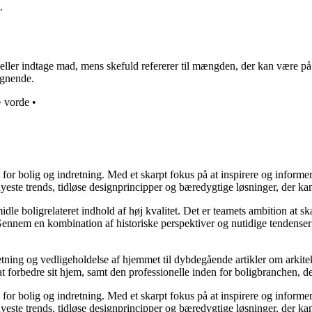
.
spise eller indtage mad, mens skefuld refererer til mængden, der kan væ
ignende.
•
vorde
•
e for bolig og indretning. Med et skarpt fokus på at inspirere og informe
ste trends, tidløse designprincipper og bæredygtige løsninger, der kan
idle boligrelateret indhold af høj kvalitet. Det er teamets ambition at s
Gennem en kombination af historiske perspektiver og nutidige tendenser 
retning og vedligeholdelse af hjemmet til dybdegående artikler om arkitek
rbedre sit hjem, samt den professionelle inden for boligbranchen, der s
e for bolig og indretning. Med et skarpt fokus på at inspirere og informe
ste trends, tidløse designprincipper og bæredygtige løsninger, der kan