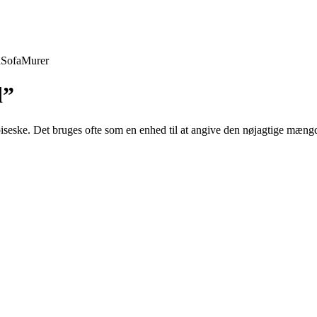
d
Sofa
Murer
d”
iseske. Det bruges ofte som en enhed til at angive den nøjagtige mængde