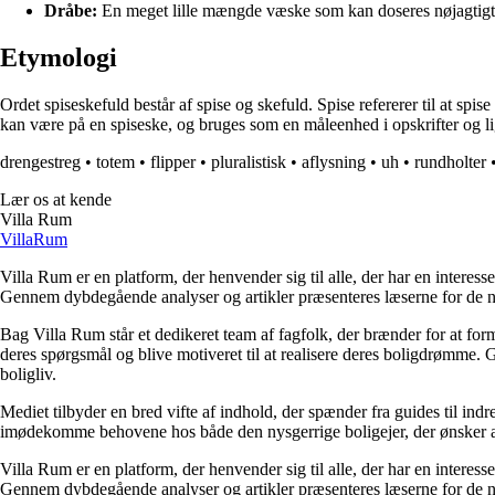
Dråbe:
En meget lille mængde væske som kan doseres nøjagtigt
Etymologi
Ordet spiseskefuld består af spise og skefuld. Spise refererer til at 
kan være på en spiseske, og bruges som en måleenhed i opskrifter og l
drengestreg
•
totem
•
flipper
•
pluralistisk
•
aflysning
•
uh
•
rundholter
Lær os at kende
Villa Rum
Villa
Rum
Villa Rum er en platform, der henvender sig til alle, der har en interess
Gennem dybdegående analyser og artikler præsenteres læserne for de nye
Bag Villa Rum står et dedikeret team af fagfolk, der brænder for at form
deres spørgsmål og blive motiveret til at realisere deres boligdrømme. 
boligliv.
Mediet tilbyder en bred vifte af indhold, der spænder fra guides til ind
imødekomme behovene hos både den nysgerrige boligejer, der ønsker at fo
Villa Rum er en platform, der henvender sig til alle, der har en interess
Gennem dybdegående analyser og artikler præsenteres læserne for de nye