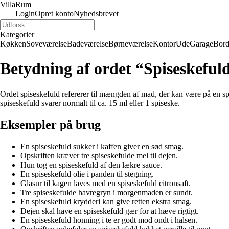
Villa
Rum
Login
Opret konto
Nyhedsbrevet
Kategorier
Køkken
Soveværelse
Badeværelse
Børneværelse
Kontor
Ude
Garage
Bor
Betydning af ordet “Spiseskeful
Ordet spiseskefuld refererer til mængden af mad, der kan være på en sp
spiseskefuld svarer normalt til ca. 15 ml eller 1 spiseske.
Eksempler på brug
En spiseskefuld sukker i kaffen giver en sød smag.
Opskriften kræver tre spiseskefulde mel til dejen.
Hun tog en spiseskefuld af den lækre sauce.
En spiseskefuld olie i panden til stegning.
Glasur til kagen laves med en spiseskefuld citronsaft.
Tre spiseskefulde havregryn i morgenmaden er sundt.
En spiseskefuld krydderi kan give retten ekstra smag.
Dejen skal have en spiseskefuld gær for at hæve rigtigt.
En spiseskefuld honning i te er godt mod ondt i halsen.