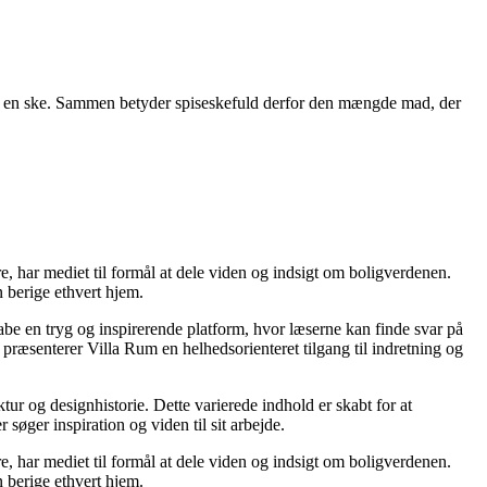
re på en ske. Sammen betyder spiseskefuld derfor den mængde mad, der
re, har mediet til formål at dele viden og indsigt om boligverdenen.
 berige ethvert hjem.
kabe en tryg og inspirerende platform, hvor læserne kan finde svar på
præsenterer Villa Rum en helhedsorienteret tilgang til indretning og
tur og designhistorie. Dette varierede indhold er skabt for at
øger inspiration og viden til sit arbejde.
re, har mediet til formål at dele viden og indsigt om boligverdenen.
 berige ethvert hjem.