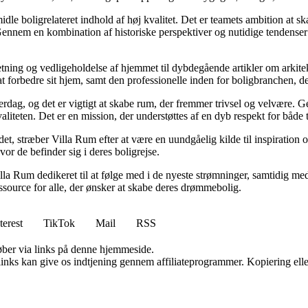
idle boligrelateret indhold af høj kvalitet. Det er teamets ambition at s
Gennem en kombination af historiske perspektiver og nutidige tendenser 
retning og vedligeholdelse af hjemmet til dybdegående artikler om arkitek
rbedre sit hjem, samt den professionelle inden for boligbranchen, der s
hverdag, og det er vigtigt at skabe rum, der fremmer trivsel og velvære.
aliteten. Det er en mission, der understøttes af en dyb respekt for både 
et, stræber Villa Rum efter at være en uundgåelig kilde til inspiration 
or de befinder sig i deres boligrejse.
illa Rum dedikeret til at følge med i de nyeste strømninger, samtidig m
essource for alle, der ønsker at skabe deres drømmebolig.
terest
TikTok
Mail
RSS
 køber via links på denne hjemmeside.
 links kan give os indtjening gennem affiliateprogrammer. Kopiering elle