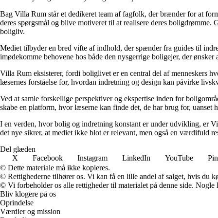
Bag Villa Rum står et dedikeret team af fagfolk, der brænder for at form
deres spørgsmål og blive motiveret til at realisere deres boligdrømme. 
boligliv.
Mediet tilbyder en bred vifte af indhold, der spænder fra guides til ind
imødekomme behovene hos både den nysgerrige boligejer, der ønsker at fo
Villa Rum eksisterer, fordi boliglivet er en central del af menneskers 
læsernes forståelse for, hvordan indretning og design kan påvirke livskv
Ved at samle forskellige perspektiver og ekspertise inden for boligområd
skabe en platform, hvor læserne kan finde det, de har brug for, uanset hv
I en verden, hvor bolig og indretning konstant er under udvikling, er V
det nye sikrer, at mediet ikke blot er relevant, men også en værdifuld r
Del glæden
X
Facebook
Instagram
LinkedIn
YouTube
Pin
© Dette materiale må ikke kopieres.
© Rettighederne tilhører os. Vi kan få en lille andel af salget, hvis du
© Vi forbeholder os alle rettigheder til materialet på denne side. Nogle
Bliv klogere på os
Oprindelse
Værdier og mission