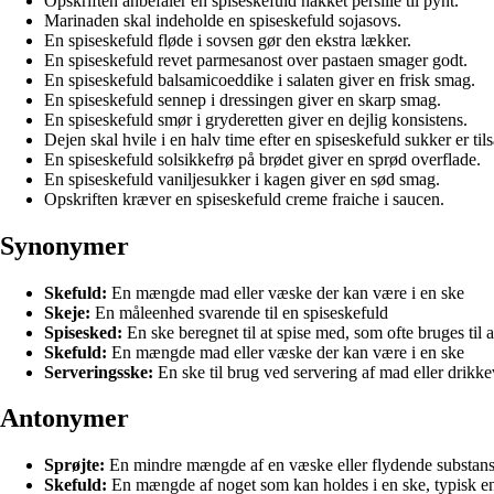
Opskriften anbefaler en spiseskefuld hakket persille til pynt.
Marinaden skal indeholde en spiseskefuld sojasovs.
En spiseskefuld fløde i sovsen gør den ekstra lækker.
En spiseskefuld revet parmesanost over pastaen smager godt.
En spiseskefuld balsamicoeddike i salaten giver en frisk smag.
En spiseskefuld sennep i dressingen giver en skarp smag.
En spiseskefuld smør i gryderetten giver en dejlig konsistens.
Dejen skal hvile i en halv time efter en spiseskefuld sukker er tils
En spiseskefuld solsikkefrø på brødet giver en sprød overflade.
En spiseskefuld vaniljesukker i kagen giver en sød smag.
Opskriften kræver en spiseskefuld creme fraiche i saucen.
Synonymer
Skefuld:
En mængde mad eller væske der kan være i en ske
Skeje:
En måleenhed svarende til en spiseskefuld
Spisesked:
En ske beregnet til at spise med, som ofte bruges til
Skefuld:
En mængde mad eller væske der kan være i en ske
Serveringsske:
En ske til brug ved servering af mad eller drikke
Antonymer
Sprøjte:
En mindre mængde af en væske eller flydende substans 
Skefuld:
En mængde af noget som kan holdes i en ske, typisk en