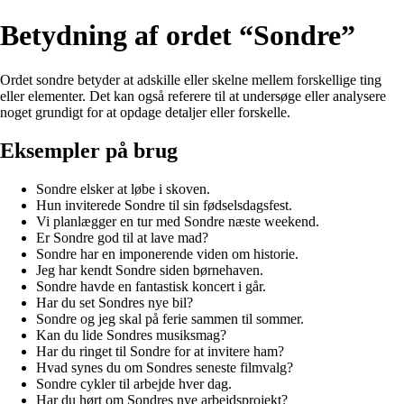
Betydning af ordet “Sondre”
Ordet sondre betyder at adskille eller skelne mellem forskellige ting
eller elementer. Det kan også referere til at undersøge eller analysere
noget grundigt for at opdage detaljer eller forskelle.
Eksempler på brug
Sondre elsker at løbe i skoven.
Hun inviterede Sondre til sin fødselsdagsfest.
Vi planlægger en tur med Sondre næste weekend.
Er Sondre god til at lave mad?
Sondre har en imponerende viden om historie.
Jeg har kendt Sondre siden børnehaven.
Sondre havde en fantastisk koncert i går.
Har du set Sondres nye bil?
Sondre og jeg skal på ferie sammen til sommer.
Kan du lide Sondres musiksmag?
Har du ringet til Sondre for at invitere ham?
Hvad synes du om Sondres seneste filmvalg?
Sondre cykler til arbejde hver dag.
Har du hørt om Sondres nye arbejdsprojekt?