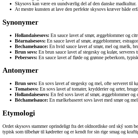
Skysovs kan være en uundværlig del af den danske madkultur.
At mestre kunsten at lave den perfekte skysovs kræver både erf
Synonymer
Hollandaisesovs:
En sauce lavet af smør, æggeblommer og citrons
Béarnaisesovs:
En sauce lavet af smør, æggeblommer, estragon og
Bechamelsauce:
En hvid sauce lavet af smør, mel og mælk, brug
Brun sovs:
En brun sauce lavet af stegesky og kulør, serveres tra
Pebersovs:
En sauce lavet af fløde og grønne peberkorn, typisk 
Antonymer
Brun sovs:
En sovs lavet af stegesky og mel, ofte serveret til kø
Tomatsovs:
En sovs lavet af tomater, krydderier og urter, bruges 
Hollandaisesovs:
En fed sovs lavet af smør, æggeblommer og citr
Béchamelsauce:
En mælkebaseret sovs lavet med smør og mel, b
Etymologi
Ordet skysovs stammer oprindeligt fra det oldnordiske ord ský som be
typisk som tilbehør til kødretter og er kendt for sin rige smag og kraft