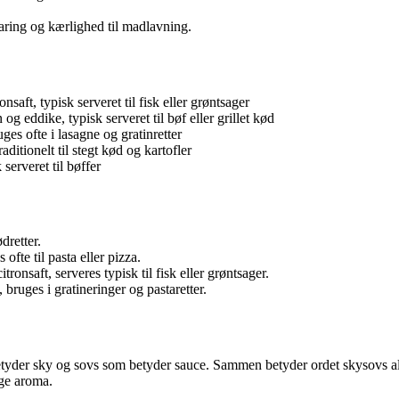
aring og kærlighed til madlavning.
aft, typisk serveret til fisk eller grøntsager
 eddike, typisk serveret til bøf eller grillet kød
es ofte i lasagne og gratinretter
ditionelt til stegt kød og kartofler
serveret til bøffer
dretter.
ofte til pasta eller pizza.
onsaft, serveres typisk til fisk eller grøntsager.
ruges i gratineringer og pastaretter.
tyder sky og sovs som betyder sauce. Sammen betyder ordet skysovs alt
ige aroma.