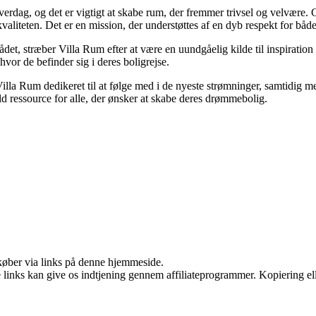
 hverdag, og det er vigtigt at skabe rum, der fremmer trivsel og velvære
valiteten. Det er en mission, der understøttes af en dyb respekt for båd
ådet, stræber Villa Rum efter at være en uundgåelig kilde til inspiration
hvor de befinder sig i deres boligrejse.
 Villa Rum dedikeret til at følge med i de nyeste strømninger, samtidig
uld ressource for alle, der ønsker at skabe deres drømmebolig.
u køber via links på denne hjemmeside.
le links kan give os indtjening gennem affiliateprogrammer. Kopiering ell