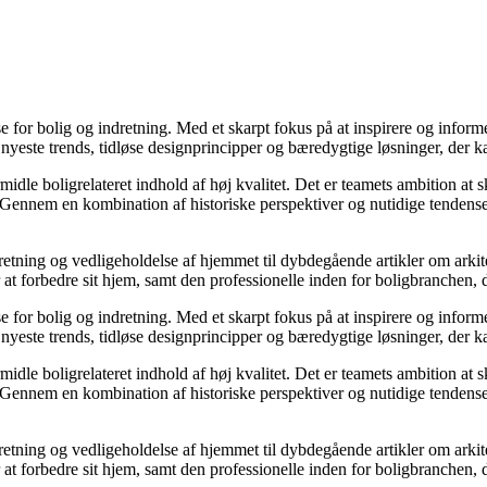
sse for bolig og indretning. Med et skarpt fokus på at inspirere og infor
yeste trends, tidløse designprincipper og bæredygtige løsninger, der ka
midle boligrelateret indhold af høj kvalitet. Det er teamets ambition at
. Gennem en kombination af historiske perspektiver og nutidige tendenser
dretning og vedligeholdelse af hjemmet til dybdegående artikler om arkite
forbedre sit hjem, samt den professionelle inden for boligbranchen, der 
sse for bolig og indretning. Med et skarpt fokus på at inspirere og infor
yeste trends, tidløse designprincipper og bæredygtige løsninger, der ka
midle boligrelateret indhold af høj kvalitet. Det er teamets ambition at
. Gennem en kombination af historiske perspektiver og nutidige tendenser
dretning og vedligeholdelse af hjemmet til dybdegående artikler om arkite
forbedre sit hjem, samt den professionelle inden for boligbranchen, der 