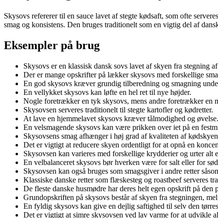
Skysovs refererer til en sauce lavet af stegte kødsaft, som ofte serve
smag og konsistens. Den bruges traditionelt som en vigtig del af dansk
Eksempler på brug
Skysovs er en klassisk dansk sovs lavet af skyen fra stegning af
Der er mange opskrifter på lækker skysovs med forskellige sma
En god skysovs kræver grundig tilberedning og smagning unde
En vellykket skysovs kan løfte en hel ret til nye højder.
Nogle foretrækker en tyk skysovs, mens andre foretrækker en m
Skysovsen serveres traditionelt til stegte kartofler og kødretter.
At lave en hjemmelavet skysovs kræver tålmodighed og øvelse
En velsmagende skysovs kan være prikken over iet på en festm
Skysovsens smag afhænger i høj grad af kvaliteten af kødskyen
Det er vigtigt at reducere skyen ordentligt for at opnå en konce
Skysovsen kan varieres med forskellige krydderier og urter alt e
En velbalanceret skysovs bør hverken være for salt eller for sød
Skysovsen kan også bruges som smagsgiver i andre retter såsom
Klassiske danske retter som flæskesteg og roastbeef serveres tr
De fleste danske husmødre har deres helt egen opskrift på den 
Grundopskriften på skysovs består af skyen fra stegningen, mel
En fyldig skysovs kan give en dejlig saftighed til selv den tørres
Det er vigtigt at simre skysovsen ved lav varme for at udvikle 