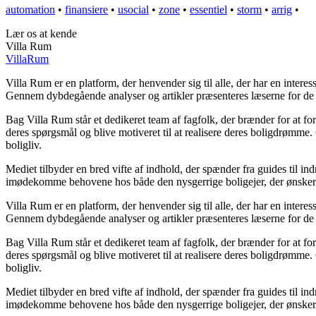
automation
•
finansiere
•
usocial
•
zone
•
essentiel
•
storm
•
arrig
•
Lær os at kende
Villa Rum
Villa
Rum
Villa Rum er en platform, der henvender sig til alle, der har en intere
Gennem dybdegående analyser og artikler præsenteres læserne for de n
Bag Villa Rum står et dedikeret team af fagfolk, der brænder for at for
deres spørgsmål og blive motiveret til at realisere deres boligdrømme
boligliv.
Mediet tilbyder en bred vifte af indhold, der spænder fra guides til in
imødekomme behovene hos både den nysgerrige boligejer, der ønsker at 
Villa Rum er en platform, der henvender sig til alle, der har en intere
Gennem dybdegående analyser og artikler præsenteres læserne for de n
Bag Villa Rum står et dedikeret team af fagfolk, der brænder for at for
deres spørgsmål og blive motiveret til at realisere deres boligdrømme
boligliv.
Mediet tilbyder en bred vifte af indhold, der spænder fra guides til in
imødekomme behovene hos både den nysgerrige boligejer, der ønsker at 