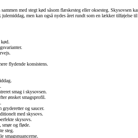
res sammen med stegt kød såsom flæskesteg eller oksesteg. Skysovsen kan 
 julemiddag, men kan også nydes året rundt som en lækker tilføjelse til 
 kød.
gsvarianter.
rvejs.
ere flydende konsistens.
.
iddag.
.
ntreret smag i skysovsen.
fter ønsket smagsprofil.
.
 gryderetter og saucer.
aditionelt med skysovs.
perfekte skysovs.
, smør og fløde.
te steg.
alle smagsnuancerne.