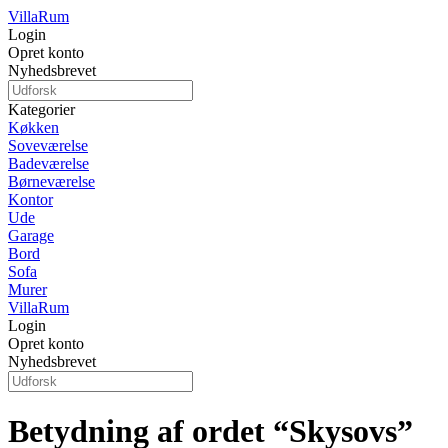
Villa
Rum
Login
Opret konto
Nyhedsbrevet
Kategorier
Køkken
Soveværelse
Badeværelse
Børneværelse
Kontor
Ude
Garage
Bord
Sofa
Murer
Villa
Rum
Login
Opret konto
Nyhedsbrevet
Betydning af ordet “Skysovs”