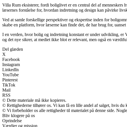
Villa Rum eksisterer, fordi boliglivet er en central del af menneskers
læsernes forståelse for, hvordan indretning og design kan påvirke livsk
Ved at samle forskellige perspektiver og ekspertise inden for boligomr
skabe en platform, hvor læserne kan finde det, de har brug for, uanset 
I en verden, hvor bolig og indretning konstant er under udvikling, er
og det nye sikrer, at mediet ikke blot er relevant, men også en værdif
Del glæden
X
Facebook
Instagram
LinkedIn
YouTube
Pinterest
TikTok
Mail
RSS
© Dette materiale må ikke kopieres.
© Rettighederne tilhører os. Vi kan få en lille andel af salget, hvis d
© Vi forbeholder os alle rettigheder til materialet på denne side. Nog
Bliv klogere på os
Oprindelse
Værdier og mission