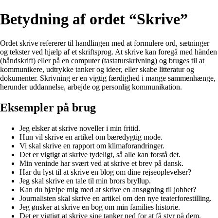
Betydning af ordet “Skrive”
Ordet skrive refererer til handlingen med at formulere ord, sætninger
og tekster ved hjælp af et skriftsprog. At skrive kan foregå med hånden
(håndskrift) eller på en computer (tastaturskrivning) og bruges til at
kommunikere, udtrykke tanker og ideer, eller skabe litteratur og
dokumenter. Skrivning er en vigtig færdighed i mange sammenhænge,
herunder uddannelse, arbejde og personlig kommunikation.
Eksempler på brug
Jeg elsker at skrive noveller i min fritid.
Hun vil skrive en artikel om bæredygtig mode.
Vi skal skrive en rapport om klimaforandringer.
Det er vigtigt at skrive tydeligt, så alle kan forstå det.
Min veninde har svært ved at skrive et brev på dansk.
Har du lyst til at skrive en blog om dine rejseoplevelser?
Jeg skal skrive en tale til min brors bryllup.
Kan du hjælpe mig med at skrive en ansøgning til jobbet?
Journalisten skal skrive en artikel om den nye teaterforestilling.
Jeg ønsker at skrive en bog om min families historie.
Det er vigtigt at skrive sine tanker ned for at få styr på dem.