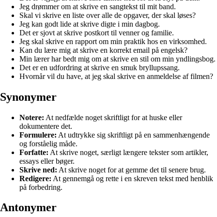
Jeg drømmer om at skrive en sangtekst til mit band.
Skal vi skrive en liste over alle de opgaver, der skal løses?
Jeg kan godt lide at skrive digte i min dagbog.
Det er sjovt at skrive postkort til venner og familie.
Jeg skal skrive en rapport om min praktik hos en virksomhed.
Kan du lære mig at skrive en korrekt email på engelsk?
Min lærer har bedt mig om at skrive en stil om min yndlingsbog.
Det er en udfordring at skrive en smuk bryllupssang.
Hvornår vil du have, at jeg skal skrive en anmeldelse af filmen?
Synonymer
Notere:
At nedfælde noget skriftligt for at huske eller
dokumentere det.
Formulere:
At udtrykke sig skriftligt på en sammenhængende
og forståelig måde.
Forfatte:
At skrive noget, særligt længere tekster som artikler,
essays eller bøger.
Skrive ned:
At skrive noget for at gemme det til senere brug.
Redigere:
At gennemgå og rette i en skreven tekst med henblik
på forbedring.
Antonymer