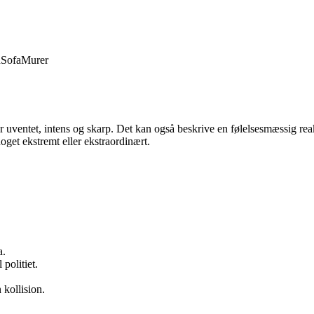
d
Sofa
Murer
 er uventet, intens og skarp. Det kan også beskrive en følelsesmæssig re
oget ekstremt eller ekstraordinært.
a.
politiet.
 kollision.