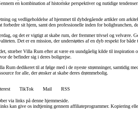
Gennem en kombination af historiske perspektiver og nutidige tendenser 
retning og vedligeholdelse af hjemmet til dybdegående artikler om arkitek
rbedre sit hjem, samt den professionelle inden for boligbranchen, der s
hverdag, og det er vigtigt at skabe rum, der fremmer trivsel og velvære.
aliteten. Det er en mission, der understøttes af en dyb respekt for både 
et, stræber Villa Rum efter at være en uundgåelig kilde til inspiration 
or de befinder sig i deres boligrejse.
illa Rum dedikeret til at følge med i de nyeste strømninger, samtidig m
essource for alle, der ønsker at skabe deres drømmebolig.
terest
TikTok
Mail
RSS
 køber via links på denne hjemmeside.
 links kan give os indtjening gennem affiliateprogrammer. Kopiering elle