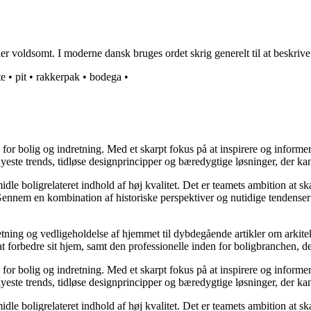
ler voldsomt. I moderne dansk bruges ordet skrig generelt til at beskrive 
te
•
pit
•
rakkerpak
•
bodega
•
e for bolig og indretning. Med et skarpt fokus på at inspirere og informe
ste trends, tidløse designprincipper og bæredygtige løsninger, der kan
idle boligrelateret indhold af høj kvalitet. Det er teamets ambition at s
Gennem en kombination af historiske perspektiver og nutidige tendenser 
retning og vedligeholdelse af hjemmet til dybdegående artikler om arkitek
rbedre sit hjem, samt den professionelle inden for boligbranchen, der s
e for bolig og indretning. Med et skarpt fokus på at inspirere og informe
ste trends, tidløse designprincipper og bæredygtige løsninger, der kan
idle boligrelateret indhold af høj kvalitet. Det er teamets ambition at s