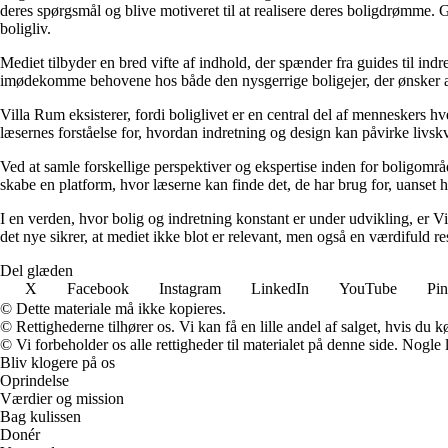
deres spørgsmål og blive motiveret til at realisere deres boligdrømme. 
boligliv.
Mediet tilbyder en bred vifte af indhold, der spænder fra guides til ind
imødekomme behovene hos både den nysgerrige boligejer, der ønsker at fo
Villa Rum eksisterer, fordi boliglivet er en central del af menneskers 
læsernes forståelse for, hvordan indretning og design kan påvirke livskv
Ved at samle forskellige perspektiver og ekspertise inden for boligområd
skabe en platform, hvor læserne kan finde det, de har brug for, uanset hv
I en verden, hvor bolig og indretning konstant er under udvikling, er V
det nye sikrer, at mediet ikke blot er relevant, men også en værdifuld r
Del glæden
X
Facebook
Instagram
LinkedIn
YouTube
Pin
© Dette materiale må ikke kopieres.
© Rettighederne tilhører os. Vi kan få en lille andel af salget, hvis du
© Vi forbeholder os alle rettigheder til materialet på denne side. Nogle
Bliv klogere på os
Oprindelse
Værdier og mission
Bag kulissen
Donér