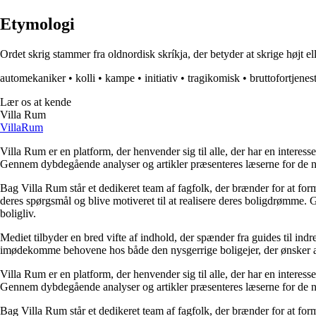
Etymologi
Ordet skrig stammer fra oldnordisk skríkja, der betyder at skrige højt el
automekaniker
•
kolli
•
kampe
•
initiativ
•
tragikomisk
•
bruttofortjenes
Lær os at kende
Villa Rum
Villa
Rum
Villa Rum er en platform, der henvender sig til alle, der har en interess
Gennem dybdegående analyser og artikler præsenteres læserne for de nye
Bag Villa Rum står et dedikeret team af fagfolk, der brænder for at form
deres spørgsmål og blive motiveret til at realisere deres boligdrømme. 
boligliv.
Mediet tilbyder en bred vifte af indhold, der spænder fra guides til ind
imødekomme behovene hos både den nysgerrige boligejer, der ønsker at fo
Villa Rum er en platform, der henvender sig til alle, der har en interess
Gennem dybdegående analyser og artikler præsenteres læserne for de nye
Bag Villa Rum står et dedikeret team af fagfolk, der brænder for at form