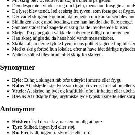
Mit skrig blev overdøvet af støj fra bilerne på gaden.
Den desperate kvinde skreg om hjælp, mens hun forsøgte at unds
Da lyset blev tændt, lød et skrig fra tyven, som forsøgte at flygte.
Der var et skrigende udbrud, da nyheden om konkursen blev ann
Skillingen skreg mod betaling, men han havde ikke flere penge.
Sammenstødet forårsagede et skrig fra de involverede bilister.
Skriget fra papegøjen vækkede naboerne tidligt om morgenen.
Han skreg af glæde, da hans hold vandt mesterskabet.
Skriket af sirenerne fyldte byen, mens politiet jagtede flugtbiliste
Med et skrig forlod hun lokalet, efter at have fået dårlige nyheder
Nattens stilhed blev brudt af et skrig fra skoven.
Synonymer
Hyle:
Et højt, skingert råb ofte udtrykt i smerte eller frygt.
Råbe:
At udstøde høje lyde som tegn på vrede, frustration eller 
Vræle:
At skrige højlydt og kraftfuldt, ofte i irritation eller ubeha
Bævle:
At udstøde høje, urytmiske lyde typisk i smerte eller sorg
Antonymer
Hvisken:
Lyd der er lav, næsten umulig at høre.
Tyst:
Stilhed, ingen lyd eller støj.
Ro:
Fredfyldt, ingen forstyrrelse eller uro.