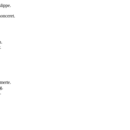
lippe.
onceret.
n.
.
smerte.
g.
.