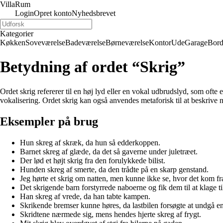
Villa
Rum
Login
Opret konto
Nyhedsbrevet
Kategorier
Køkken
Soveværelse
Badeværelse
Børneværelse
Kontor
Ude
Garage
Bor
Betydning af ordet “Skrig”
Ordet skrig refererer til en høj lyd eller en vokal udbrudslyd, som ofte
vokalisering. Ordet skrig kan også anvendes metaforisk til at beskrive n
Eksempler på brug
Hun skreg af skræk, da hun så edderkoppen.
Barnet skreg af glæde, da det så gaverne under juletræet.
Der lød et højt skrig fra den forulykkede bilist.
Hunden skreg af smerte, da den trådte på en skarp genstand.
Jeg hørte et skrig om natten, men kunne ikke se, hvor det kom fr
Det skrigende barn forstyrrede naboerne og fik dem til at klage til 
Han skreg af vrede, da han tabte kampen.
Skrikende bremser kunne høres, da lastbilen forsøgte at undgå en
Skridtene nærmede sig, mens hendes hjerte skreg af frygt.