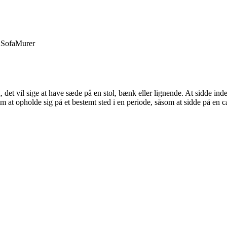
d
Sofa
Murer
n, det vil sige at have sæde på en stol, bænk eller lignende. At sidde in
t opholde sig på et bestemt sted i en periode, såsom at sidde på en cafe