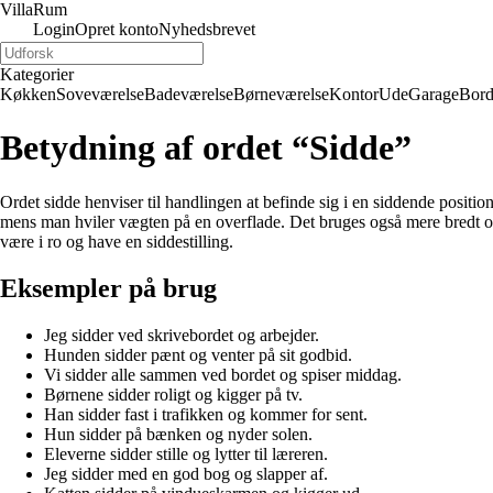
Villa
Rum
Login
Opret konto
Nyhedsbrevet
Kategorier
Køkken
Soveværelse
Badeværelse
Børneværelse
Kontor
Ude
Garage
Bor
Betydning af ordet “Sidde”
Ordet sidde henviser til handlingen at befinde sig i en siddende positio
mens man hviler vægten på en overflade. Det bruges også mere bredt om a
være i ro og have en siddestilling.
Eksempler på brug
Jeg sidder ved skrivebordet og arbejder.
Hunden sidder pænt og venter på sit godbid.
Vi sidder alle sammen ved bordet og spiser middag.
Børnene sidder roligt og kigger på tv.
Han sidder fast i trafikken og kommer for sent.
Hun sidder på bænken og nyder solen.
Eleverne sidder stille og lytter til læreren.
Jeg sidder med en god bog og slapper af.