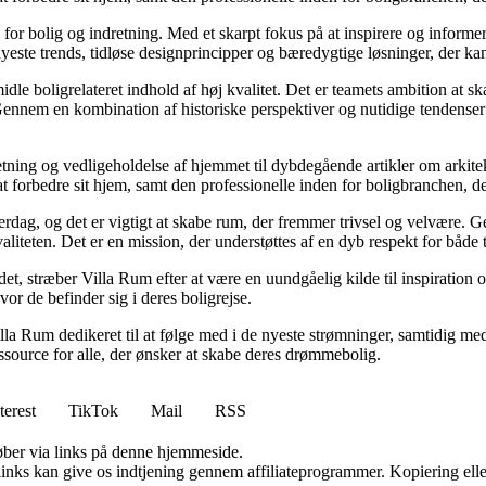
e for bolig og indretning. Med et skarpt fokus på at inspirere og informe
ste trends, tidløse designprincipper og bæredygtige løsninger, der kan
idle boligrelateret indhold af høj kvalitet. Det er teamets ambition at s
Gennem en kombination af historiske perspektiver og nutidige tendenser 
retning og vedligeholdelse af hjemmet til dybdegående artikler om arkitek
rbedre sit hjem, samt den professionelle inden for boligbranchen, der s
hverdag, og det er vigtigt at skabe rum, der fremmer trivsel og velvære.
aliteten. Det er en mission, der understøttes af en dyb respekt for både 
et, stræber Villa Rum efter at være en uundgåelig kilde til inspiration 
or de befinder sig i deres boligrejse.
illa Rum dedikeret til at følge med i de nyeste strømninger, samtidig m
essource for alle, der ønsker at skabe deres drømmebolig.
terest
TikTok
Mail
RSS
 køber via links på denne hjemmeside.
 links kan give os indtjening gennem affiliateprogrammer. Kopiering elle