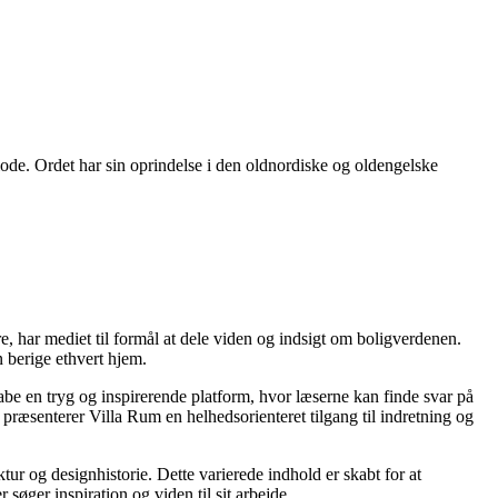
riode. Ordet har sin oprindelse i den oldnordiske og oldengelske
re, har mediet til formål at dele viden og indsigt om boligverdenen.
 berige ethvert hjem.
kabe en tryg og inspirerende platform, hvor læserne kan finde svar på
præsenterer Villa Rum en helhedsorienteret tilgang til indretning og
tur og designhistorie. Dette varierede indhold er skabt for at
øger inspiration og viden til sit arbejde.