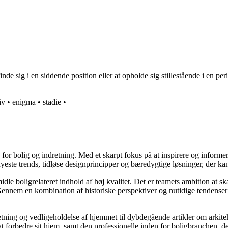
de sig i en siddende position eller at opholde sig stillestående i en pe
iv
•
enigma
•
stadie
•
e for bolig og indretning. Med et skarpt fokus på at inspirere og informe
ste trends, tidløse designprincipper og bæredygtige løsninger, der kan
idle boligrelateret indhold af høj kvalitet. Det er teamets ambition at s
Gennem en kombination af historiske perspektiver og nutidige tendenser 
retning og vedligeholdelse af hjemmet til dybdegående artikler om arkitek
rbedre sit hjem, samt den professionelle inden for boligbranchen, der s