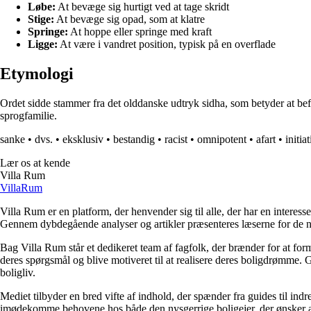
Løbe:
At bevæge sig hurtigt ved at tage skridt
Stige:
At bevæge sig opad, som at klatre
Springe:
At hoppe eller springe med kraft
Ligge:
At være i vandret position, typisk på en overflade
Etymologi
Ordet sidde stammer fra det olddanske udtryk sidha, som betyder at befin
sprogfamilie.
sanke
•
dvs.
•
eksklusiv
•
bestandig
•
racist
•
omnipotent
•
afart
•
initiat
Lær os at kende
Villa Rum
Villa
Rum
Villa Rum er en platform, der henvender sig til alle, der har en interess
Gennem dybdegående analyser og artikler præsenteres læserne for de nye
Bag Villa Rum står et dedikeret team af fagfolk, der brænder for at form
deres spørgsmål og blive motiveret til at realisere deres boligdrømme. 
boligliv.
Mediet tilbyder en bred vifte af indhold, der spænder fra guides til ind
imødekomme behovene hos både den nysgerrige boligejer, der ønsker at fo