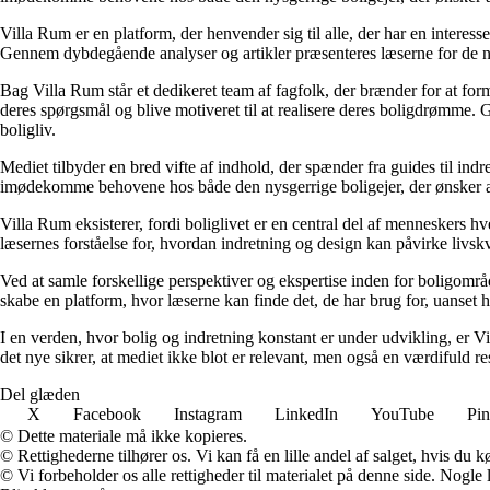
Villa Rum er en platform, der henvender sig til alle, der har en interess
Gennem dybdegående analyser og artikler præsenteres læserne for de nye
Bag Villa Rum står et dedikeret team af fagfolk, der brænder for at form
deres spørgsmål og blive motiveret til at realisere deres boligdrømme. 
boligliv.
Mediet tilbyder en bred vifte af indhold, der spænder fra guides til ind
imødekomme behovene hos både den nysgerrige boligejer, der ønsker at fo
Villa Rum eksisterer, fordi boliglivet er en central del af menneskers 
læsernes forståelse for, hvordan indretning og design kan påvirke livskv
Ved at samle forskellige perspektiver og ekspertise inden for boligområd
skabe en platform, hvor læserne kan finde det, de har brug for, uanset hv
I en verden, hvor bolig og indretning konstant er under udvikling, er V
det nye sikrer, at mediet ikke blot er relevant, men også en værdifuld r
Del glæden
X
Facebook
Instagram
LinkedIn
YouTube
Pin
© Dette materiale må ikke kopieres.
© Rettighederne tilhører os. Vi kan få en lille andel af salget, hvis du
© Vi forbeholder os alle rettigheder til materialet på denne side. Nogle