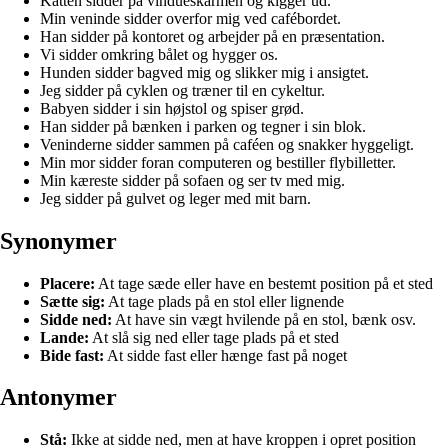
Katten sidder på vindueskarmen og kigger ud.
Min veninde sidder overfor mig ved cafébordet.
Han sidder på kontoret og arbejder på en præsentation.
Vi sidder omkring bålet og hygger os.
Hunden sidder bagved mig og slikker mig i ansigtet.
Jeg sidder på cyklen og træner til en cykeltur.
Babyen sidder i sin højstol og spiser grød.
Han sidder på bænken i parken og tegner i sin blok.
Veninderne sidder sammen på caféen og snakker hyggeligt.
Min mor sidder foran computeren og bestiller flybilletter.
Min kæreste sidder på sofaen og ser tv med mig.
Jeg sidder på gulvet og leger med mit barn.
Synonymer
Placere:
At tage sæde eller have en bestemt position på et sted
Sætte sig:
At tage plads på en stol eller lignende
Sidde ned:
At have sin vægt hvilende på en stol, bænk osv.
Lande:
At slå sig ned eller tage plads på et sted
Bide fast:
At sidde fast eller hænge fast på noget
Antonymer
Stå:
Ikke at sidde ned, men at have kroppen i opret position