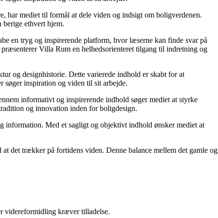
re, har mediet til formål at dele viden og indsigt om boligverdenen.
 berige ethvert hjem.
kabe en tryg og inspirerende platform, hvor læserne kan finde svar på
præsenterer Villa Rum en helhedsorienteret tilgang til indretning og
tur og designhistorie. Dette varierede indhold er skabt for at
øger inspiration og viden til sit arbejde.
 Gennem informativt og inspirerende indhold søger mediet at styrke
tradition og innovation inden for boligdesign.
og information. Med et sagligt og objektivt indhold ønsker mediet at
ed at det trækker på fortidens viden. Denne balance mellem det gamle og
r videreformidling kræver tilladelse.