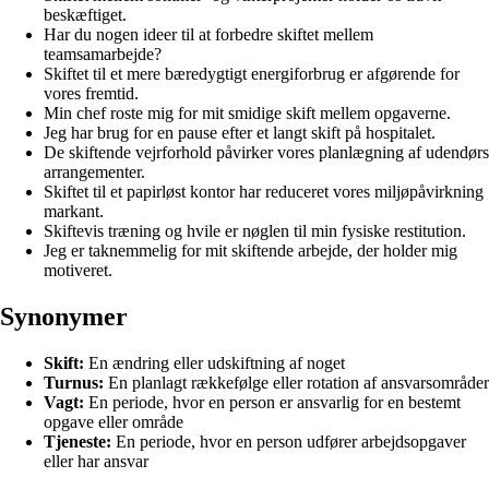
beskæftiget.
Har du nogen ideer til at forbedre skiftet mellem
teamsamarbejde?
Skiftet til et mere bæredygtigt energiforbrug er afgørende for
vores fremtid.
Min chef roste mig for mit smidige skift mellem opgaverne.
Jeg har brug for en pause efter et langt skift på hospitalet.
De skiftende vejrforhold påvirker vores planlægning af udendørs
arrangementer.
Skiftet til et papirløst kontor har reduceret vores miljøpåvirkning
markant.
Skiftevis træning og hvile er nøglen til min fysiske restitution.
Jeg er taknemmelig for mit skiftende arbejde, der holder mig
motiveret.
Synonymer
Skift:
En ændring eller udskiftning af noget
Turnus:
En planlagt rækkefølge eller rotation af ansvarsområder
Vagt:
En periode, hvor en person er ansvarlig for en bestemt
opgave eller område
Tjeneste:
En periode, hvor en person udfører arbejdsopgaver
eller har ansvar