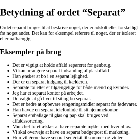
Betydning af ordet “Separat”
Ordet separat bruges til at beskrive noget, der er adskilt eller forskelligt
fra noget andet. Det kan for eksempel referere til noget, der er isoleret
eller uafhængigt.
Eksempler på brug
Det er vigtigt at holde affald separeret for genbrug.
Vi kan arrangere separat indsamling af plastaffald.
Han ønsker at bo i en separat lejlighed.
Der er en separat indgang til kælderen.
Separate toiletter er tilgængelige for både mænd og kvinder.
Jeg har et separat kontor på arbejdet.
De valgte at gå hver til sit og bo separat.
Det er bedre at opbevare rengøringsmidler separat fra fødevarer.
Han havde en separat telefonlinje til sit hjemmekontor.
Separat emballage til glas og pap skal bruges ved
affaldssortering.
Min chef foretrækker at have separate møder med hver af os.
Vi skal overveje at have en separat budgetpost til marketing.
Hun vil gerne have separat sengetøj til sommer og vinter.