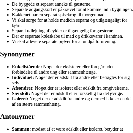
De byggede et separat anneks til gæsterne.
Separate adgangskort er påkrævet for at komme ind i bygningen.
Køkkenet har en separat spisekrog til morgenmad.
Vi skal sørge for at holde medicin separat og utilgængeligt for
børn.
Separat udlejning af cykler er tilgængelig for gæsterne.
Der er separate køleskabe til mad og drikkevarer i kantinen.
Vi skal aflevere separate prøver for at undgå forurening.
Synonymer
Enkeltstående:
Noget der eksisterer eller foregår uden
forbindelse til andre ting eller sammenhænge.
Individuel:
Noget der er adskilt fra andre eller betragtes for sig
selv.
Afsondret:
Noget der er isoleret eller adskilt fra omgivelserne.
Særskilt:
Noget der er adskilt eller forskellig fra det øvrige.
Isoleret:
Noget der er adskilt fra andre og dermed ikke er en del
af en større sammenhæng.
Antonymer
Sammen:
modsat af at være adskilt eller isoleret, betyder at