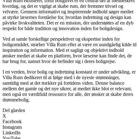
Villa Rum eksisterer, fordi boliglivet er en central del af menneskers
hverdag, og det er vigtigt at skabe rum, der fremmer trivsel og
velvære. Gennem informativt og inspirerende indhold søger mediet
at styrke læsernes forståelse for, hvordan indretning og design kan
påvirke livskvaliteten. Det er en mission, der understøttes af en dyb
respekt for både tradition og innovation inden for boligdesign.
Ved at samle forskellige perspektiver og ekspertise inden for
boligområdet, stræber Villa Rum efter at være en uundgåelig kilde til
inspiration og information. Med et sagligt og objektivt indhold
ønsker mediet at skabe en platform, hvor læserne kan finde det, de
har brug for, uanset hvor de befinder sig i deres boligrejse.
I en verden, hvor bolig og indretning konstant er under udvikling, er
Villa Rum dedikeret til at følge med i de nyeste strømninger,
samtidig med at det trækker på fortidens viden. Denne balance
mellem det gamle og det nye sikrer, at mediet ikke blot er relevant,
men også en værdifuld ressource for alle, der ønsker at skabe deres
drømmebolig.
Del glæden
X
Facebook
Instagram
LinkedIn
YouTube