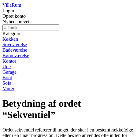
Villa
Rum
Login
Opret konto
Nyhedsbrevet
Kategorier
Køkken
Soveværelse
Badeværelse
Børneværelse
Kontor
Ude
Garage
Bord
Sofa
Murer
Betydning af ordet
“Sekventiel”
Ordet sekventiel refererer til noget, der sker i en bestemt rækkefølge
eller i en linær progression. Dette begreb anvendes ofte inden for