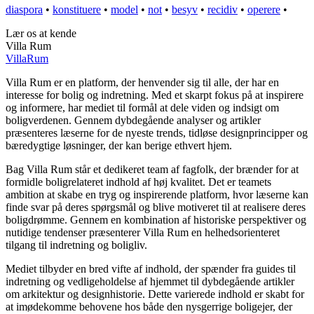
diaspora
•
konstituere
•
model
•
not
•
besyv
•
recidiv
•
operere
•
Lær os at kende
Villa Rum
Villa
Rum
Villa Rum er en platform, der henvender sig til alle, der har en
interesse for bolig og indretning. Med et skarpt fokus på at inspirere
og informere, har mediet til formål at dele viden og indsigt om
boligverdenen. Gennem dybdegående analyser og artikler
præsenteres læserne for de nyeste trends, tidløse designprincipper og
bæredygtige løsninger, der kan berige ethvert hjem.
Bag Villa Rum står et dedikeret team af fagfolk, der brænder for at
formidle boligrelateret indhold af høj kvalitet. Det er teamets
ambition at skabe en tryg og inspirerende platform, hvor læserne kan
finde svar på deres spørgsmål og blive motiveret til at realisere deres
boligdrømme. Gennem en kombination af historiske perspektiver og
nutidige tendenser præsenterer Villa Rum en helhedsorienteret
tilgang til indretning og boligliv.
Mediet tilbyder en bred vifte af indhold, der spænder fra guides til
indretning og vedligeholdelse af hjemmet til dybdegående artikler
om arkitektur og designhistorie. Dette varierede indhold er skabt for
at imødekomme behovene hos både den nysgerrige boligejer, der