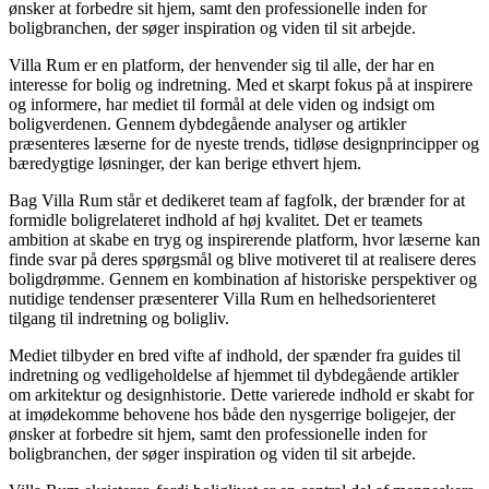
ønsker at forbedre sit hjem, samt den professionelle inden for
boligbranchen, der søger inspiration og viden til sit arbejde.
Villa Rum er en platform, der henvender sig til alle, der har en
interesse for bolig og indretning. Med et skarpt fokus på at inspirere
og informere, har mediet til formål at dele viden og indsigt om
boligverdenen. Gennem dybdegående analyser og artikler
præsenteres læserne for de nyeste trends, tidløse designprincipper og
bæredygtige løsninger, der kan berige ethvert hjem.
Bag Villa Rum står et dedikeret team af fagfolk, der brænder for at
formidle boligrelateret indhold af høj kvalitet. Det er teamets
ambition at skabe en tryg og inspirerende platform, hvor læserne kan
finde svar på deres spørgsmål og blive motiveret til at realisere deres
boligdrømme. Gennem en kombination af historiske perspektiver og
nutidige tendenser præsenterer Villa Rum en helhedsorienteret
tilgang til indretning og boligliv.
Mediet tilbyder en bred vifte af indhold, der spænder fra guides til
indretning og vedligeholdelse af hjemmet til dybdegående artikler
om arkitektur og designhistorie. Dette varierede indhold er skabt for
at imødekomme behovene hos både den nysgerrige boligejer, der
ønsker at forbedre sit hjem, samt den professionelle inden for
boligbranchen, der søger inspiration og viden til sit arbejde.