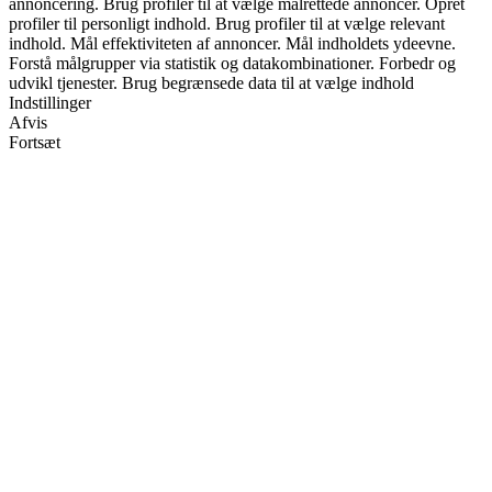
annoncering. Brug profiler til at vælge målrettede annoncer. Opret
profiler til personligt indhold. Brug profiler til at vælge relevant
indhold. Mål effektiviteten af annoncer. Mål indholdets ydeevne.
Forstå målgrupper via statistik og datakombinationer. Forbedr og
udvikl tjenester. Brug begrænsede data til at vælge indhold
Indstillinger
Afvis
Fortsæt