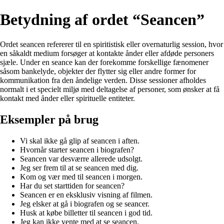
Betydning af ordet “Seancen”
Ordet seancen refererer til en spiritistisk eller overnaturlig session, hvor
en såkaldt medium forsøger at kontakte ånder eller afdøde personers
sjæle. Under en seance kan der forekomme forskellige fænomener
såsom bankelyde, objekter der flytter sig eller andre former for
kommunikation fra den åndelige verden. Disse sessioner afholdes
normalt i et specielt miljø med deltagelse af personer, som ønsker at få
kontakt med ånder eller spirituelle entiteter.
Eksempler på brug
Vi skal ikke gå glip af seancen i aften.
Hvornår starter seancen i biografen?
Seancen var desværre allerede udsolgt.
Jeg ser frem til at se seancen med dig.
Kom og vær med til seancen i morgen.
Har du set starttiden for seancen?
Seancen er en eksklusiv visning af filmen.
Jeg elsker at gå i biografen og se seancer.
Husk at købe billetter til seancen i god tid.
Jeg kan ikke vente med at se seancen.