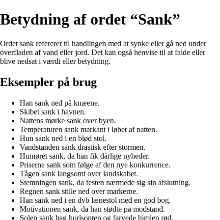
Betydning af ordet “Sank”
Ordet sank refererer til handlingen med at synke eller gå ned under
overfladen af ​​vand eller jord. Det kan også henvise til at falde eller
blive nedsat i værdi eller betydning.
Eksempler på brug
Han sank ned på knæene.
Skibet sank i havnen.
Nattens mørke sank over byen.
Temperaturen sank markant i løbet af natten.
Hun sank ned i en blød stol.
Vandstanden sank drastisk efter stormen.
Humøret sank, da han fik dårlige nyheder.
Priserne sank som følge af den nye konkurrence.
Tågen sank langsomt over landskabet.
Stemningen sank, da festen nærmede sig sin afslutning.
Regnen sank stille ned over markerne.
Han sank ned i en dyb lænestol med en god bog.
Motivationen sank, da han stødte på modstand.
Solen sank bag horisonten og farvede himlen rød.