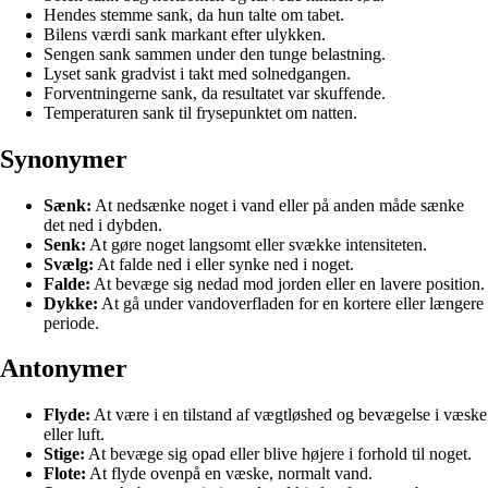
Hendes stemme sank, da hun talte om tabet.
Bilens værdi sank markant efter ulykken.
Sengen sank sammen under den tunge belastning.
Lyset sank gradvist i takt med solnedgangen.
Forventningerne sank, da resultatet var skuffende.
Temperaturen sank til frysepunktet om natten.
Synonymer
Sænk:
At nedsænke noget i vand eller på anden måde sænke
det ned i dybden.
Senk:
At gøre noget langsomt eller svække intensiteten.
Svælg:
At falde ned i eller synke ned i noget.
Falde:
At bevæge sig nedad mod jorden eller en lavere position.
Dykke:
At gå under vandoverfladen for en kortere eller længere
periode.
Antonymer
Flyde:
At være i en tilstand af vægtløshed og bevægelse i væske
eller luft.
Stige:
At bevæge sig opad eller blive højere i forhold til noget.
Flote:
At flyde ovenpå en væske, normalt vand.