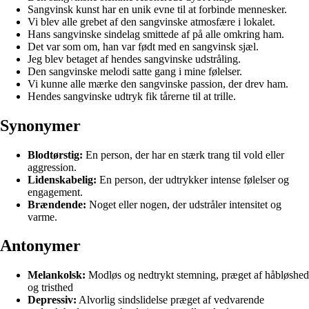
Sangvinsk kunst har en unik evne til at forbinde mennesker.
Vi blev alle grebet af den sangvinske atmosfære i lokalet.
Hans sangvinske sindelag smittede af på alle omkring ham.
Det var som om, han var født med en sangvinsk sjæl.
Jeg blev betaget af hendes sangvinske udstråling.
Den sangvinske melodi satte gang i mine følelser.
Vi kunne alle mærke den sangvinske passion, der drev ham.
Hendes sangvinske udtryk fik tårerne til at trille.
Synonymer
Blodtørstig:
En person, der har en stærk trang til vold eller
aggression.
Lidenskabelig:
En person, der udtrykker intense følelser og
engagement.
Brændende:
Noget eller nogen, der udstråler intensitet og
varme.
Antonymer
Melankolsk:
Modløs og nedtrykt stemning, præget af håbløshed
og tristhed
Depressiv:
Alvorlig sindslidelse præget af vedvarende