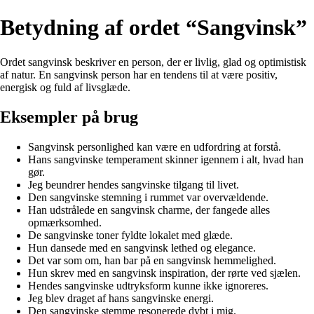
Betydning af ordet “Sangvinsk”
Ordet sangvinsk beskriver en person, der er livlig, glad og optimistisk
af natur. En sangvinsk person har en tendens til at være positiv,
energisk og fuld af livsglæde.
Eksempler på brug
Sangvinsk personlighed kan være en udfordring at forstå.
Hans sangvinske temperament skinner igennem i alt, hvad han
gør.
Jeg beundrer hendes sangvinske tilgang til livet.
Den sangvinske stemning i rummet var overvældende.
Han udstrålede en sangvinsk charme, der fangede alles
opmærksomhed.
De sangvinske toner fyldte lokalet med glæde.
Hun dansede med en sangvinsk lethed og elegance.
Det var som om, han bar på en sangvinsk hemmelighed.
Hun skrev med en sangvinsk inspiration, der rørte ved sjælen.
Hendes sangvinske udtryksform kunne ikke ignoreres.
Jeg blev draget af hans sangvinske energi.
Den sangvinske stemme resonerede dybt i mig.