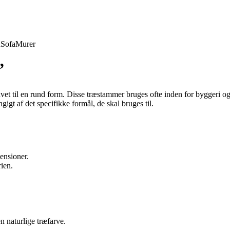
d
Sofa
Murer
”
avet til en rund form. Disse træstammer bruges ofte inden for byggeri og
gt af det specifikke formål, de skal bruges til.
ensioner.
ien.
n naturlige træfarve.