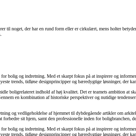
 til noget, der har en rund form eller er cirkulært, mens holter betyder 
.
e for bolig og indretning. Med et skarpt fokus på at inspirere og informe
ste trends, tidløse designprincipper og bæredygtige løsninger, der kan
idle boligrelateret indhold af høj kvalitet. Det er teamets ambition at s
Gennem en kombination af historiske perspektiver og nutidige tendenser 
retning og vedligeholdelse af hjemmet til dybdegående artikler om arkitek
rbedre sit hjem, samt den professionelle inden for boligbranchen, der s
e for bolig og indretning. Med et skarpt fokus på at inspirere og informe
ste trends, tidløse designprincipper og bæredygtige løsninger, der kan