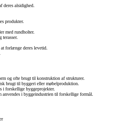
f deres alsidighed.
res produkter.
der med rundholter.
 terasser.
at forlænge deres levetid.
.
 og ofte brugt til konstruktion af strukturer.
k brugt til byggeri eller møbelproduktion.
 i forskellige byggeprojekter.
nvendes i byggeindustrien til forskellige formål.
er