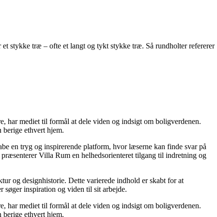
et stykke træ – ofte et langt og tykt stykke træ. Så rundholter refererer
re, har mediet til formål at dele viden og indsigt om boligverdenen.
 berige ethvert hjem.
kabe en tryg og inspirerende platform, hvor læserne kan finde svar på
præsenterer Villa Rum en helhedsorienteret tilgang til indretning og
tur og designhistorie. Dette varierede indhold er skabt for at
øger inspiration og viden til sit arbejde.
re, har mediet til formål at dele viden og indsigt om boligverdenen.
 berige ethvert hjem.