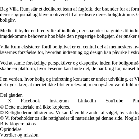
Bag Villa Rum står et dedikeret team af fagfolk, der brænder for at form
deres spørgsmål og blive motiveret til at realisere deres boligdrømme. 
boligliv.
Mediet tilbyder en bred vifte af indhold, der spænder fra guides til ind
imødekomme behovene hos både den nysgerrige boligejer, der ønsker at fo
Villa Rum eksisterer, fordi boliglivet er en central del af menneskers 
læsernes forståelse for, hvordan indretning og design kan påvirke livskv
Ved at samle forskellige perspektiver og ekspertise inden for boligområd
skabe en platform, hvor læserne kan finde det, de har brug for, uanset hv
I en verden, hvor bolig og indretning konstant er under udvikling, er V
det nye sikrer, at mediet ikke blot er relevant, men også en værdifuld r
Del glæden
X
Facebook
Instagram
LinkedIn
YouTube
Pin
© Dette materiale må ikke kopieres.
© Rettighederne tilhører os. Vi kan få en lille andel af salget, hvis du
© Vi forbeholder os alle rettigheder til materialet på denne side. Nogle
Bliv klogere på os
Oprindelse
Værdier og mission