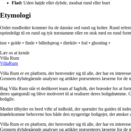
Flad:
Uden højde eller dybde, modsat rund eller buet
Etymologi
Ordet rundholter kommer fra de danske ord rund og holter. Rund refererer
oprindeligt til en rund og tyk træstamme eller en stok med en rund form
isse
•
golde
•
finde
•
billedsprog
•
direktiv
•
fod
•
ghosting
•
Lær os at kende
Villa Rum
Villa
Rum
Villa Rum er en platform, der henvender sig til alle, der har en interess
Gennem dybdegående analyser og artikler præsenteres læserne for de nye
Bag Villa Rum står et dedikeret team af fagfolk, der brænder for at form
deres spørgsmål og blive motiveret til at realisere deres boligdrømme. 
boligliv.
Mediet tilbyder en bred vifte af indhold, der spænder fra guides til ind
imødekomme behovene hos både den nysgerrige boligejer, der ønsker at fo
Villa Rum er en platform, der henvender sig til alle, der har en interess
Gennem dybdegående analyser og artikler præsenteres læserne for de nye