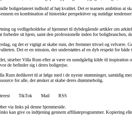
idle boligrelateret indhold af høj kvalitet. Det er teamets ambition at s
Gennem en kombination af historiske perspektiver og nutidige tendenser 
retning og vedligeholdelse af hjemmet til dybdegående artikler om arkitek
rbedre sit hjem, samt den professionelle inden for boligbranchen, der s
hverdag, og det er vigtigt at skabe rum, der fremmer trivsel og velvære.
aliteten. Det er en mission, der understøttes af en dyb respekt for både 
et, stræber Villa Rum efter at være en uundgåelig kilde til inspiration 
or de befinder sig i deres boligrejse.
illa Rum dedikeret til at følge med i de nyeste strømninger, samtidig m
essource for alle, der ønsker at skabe deres drømmebolig.
terest
TikTok
Mail
RSS
 køber via links på denne hjemmeside.
 links kan give os indtjening gennem affiliateprogrammer. Kopiering elle