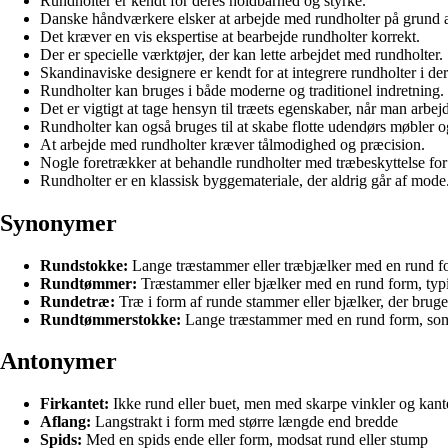
Rundholter er kendt for deres holdbarhed og styrke.
Danske håndværkere elsker at arbejde med rundholter på grund a
Det kræver en vis ekspertise at bearbejde rundholter korrekt.
Der er specielle værktøjer, der kan lette arbejdet med rundholter.
Skandinaviske designere er kendt for at integrere rundholter i de
Rundholter kan bruges i både moderne og traditionel indretning.
Det er vigtigt at tage hensyn til træets egenskaber, når man arbej
Rundholter kan også bruges til at skabe flotte udendørs møbler og
At arbejde med rundholter kræver tålmodighed og præcision.
Nogle foretrækker at behandle rundholter med træbeskyttelse for 
Rundholter er en klassisk byggemateriale, der aldrig går af mode
Synonymer
Rundstokke:
Lange træstammer eller træbjælker med en rund form
Rundtømmer:
Træstammer eller bjælker med en rund form, typis
Rundetræ:
Træ i form af runde stammer eller bjælker, der bruges
Rundtømmerstokke:
Lange træstammer med en rund form, som a
Antonymer
Firkantet:
Ikke rund eller buet, men med skarpe vinkler og kant
Aflang:
Langstrakt i form med større længde end bredde
Spids:
Med en spids ende eller form, modsat rund eller stump