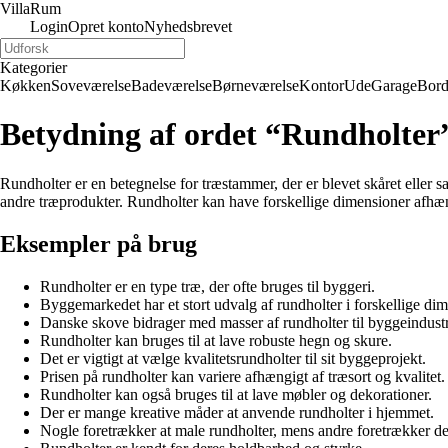
Villa
Rum
Login
Opret konto
Nyhedsbrevet
Kategorier
Køkken
Soveværelse
Badeværelse
Børneværelse
Kontor
Ude
Garage
Bor
Betydning af ordet “Rundholter
Rundholter er en betegnelse for træstammer, der er blevet skåret eller s
andre træprodukter. Rundholter kan have forskellige dimensioner afhængi
Eksempler på brug
Rundholter er en type træ, der ofte bruges til byggeri.
Byggemarkedet har et stort udvalg af rundholter i forskellige dim
Danske skove bidrager med masser af rundholter til byggeindustr
Rundholter kan bruges til at lave robuste hegn og skure.
Det er vigtigt at vælge kvalitetsrundholter til sit byggeprojekt.
Prisen på rundholter kan variere afhængigt af træsort og kvalitet.
Rundholter kan også bruges til at lave møbler og dekorationer.
Der er mange kreative måder at anvende rundholter i hjemmet.
Nogle foretrækker at male rundholter, mens andre foretrækker de