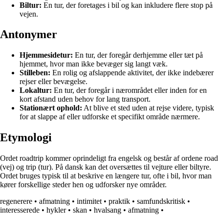
Biltur:
En tur, der foretages i bil og kan inkludere flere stop på
vejen.
Antonymer
Hjemmesidetur:
En tur, der foregår derhjemme eller tæt på
hjemmet, hvor man ikke bevæger sig langt væk.
Stilleben:
En rolig og afslappende aktivitet, der ikke indebærer
rejser eller bevægelse.
Lokaltur:
En tur, der foregår i nærområdet eller inden for en
kort afstand uden behov for lang transport.
Stationært ophold:
At blive et sted uden at rejse videre, typisk
for at slappe af eller udforske et specifikt område nærmere.
Etymologi
Ordet roadtrip kommer oprindeligt fra engelsk og består af ordene road
(vej) og trip (tur). På dansk kan det oversættes til vejture eller biltyre.
Ordet bruges typisk til at beskrive en længere tur, ofte i bil, hvor man
kører forskellige steder hen og udforsker nye områder.
regenerere
•
afmatning
•
intimitet
•
praktik
•
samfundskritisk
•
interesserede
•
hykler
•
skan
•
hvalsang
•
afmatning
•