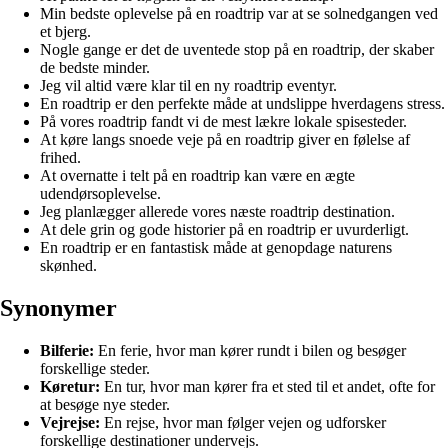
Min bedste oplevelse på en roadtrip var at se solnedgangen ved
et bjerg.
Nogle gange er det de uventede stop på en roadtrip, der skaber
de bedste minder.
Jeg vil altid være klar til en ny roadtrip eventyr.
En roadtrip er den perfekte måde at undslippe hverdagens stress.
På vores roadtrip fandt vi de mest lækre lokale spisesteder.
At køre langs snoede veje på en roadtrip giver en følelse af
frihed.
At overnatte i telt på en roadtrip kan være en ægte
udendørsoplevelse.
Jeg planlægger allerede vores næste roadtrip destination.
At dele grin og gode historier på en roadtrip er uvurderligt.
En roadtrip er en fantastisk måde at genopdage naturens
skønhed.
Synonymer
Bilferie:
En ferie, hvor man kører rundt i bilen og besøger
forskellige steder.
Køretur:
En tur, hvor man kører fra et sted til et andet, ofte for
at besøge nye steder.
Vejrejse:
En rejse, hvor man følger vejen og udforsker
forskellige destinationer undervejs.