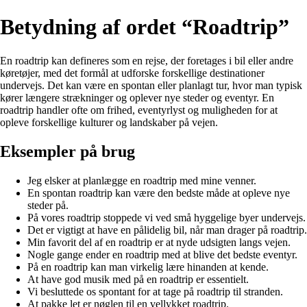
Betydning af ordet “Roadtrip”
En roadtrip kan defineres som en rejse, der foretages i bil eller andre
køretøjer, med det formål at udforske forskellige destinationer
undervejs. Det kan være en spontan eller planlagt tur, hvor man typisk
kører længere strækninger og oplever nye steder og eventyr. En
roadtrip handler ofte om frihed, eventyrlyst og muligheden for at
opleve forskellige kulturer og landskaber på vejen.
Eksempler på brug
Jeg elsker at planlægge en roadtrip med mine venner.
En spontan roadtrip kan være den bedste måde at opleve nye
steder på.
På vores roadtrip stoppede vi ved små hyggelige byer undervejs.
Det er vigtigt at have en pålidelig bil, når man drager på roadtrip.
Min favorit del af en roadtrip er at nyde udsigten langs vejen.
Nogle gange ender en roadtrip med at blive det bedste eventyr.
På en roadtrip kan man virkelig lære hinanden at kende.
At have god musik med på en roadtrip er essentielt.
Vi besluttede os spontant for at tage på roadtrip til stranden.
At pakke let er nøglen til en vellykket roadtrip.